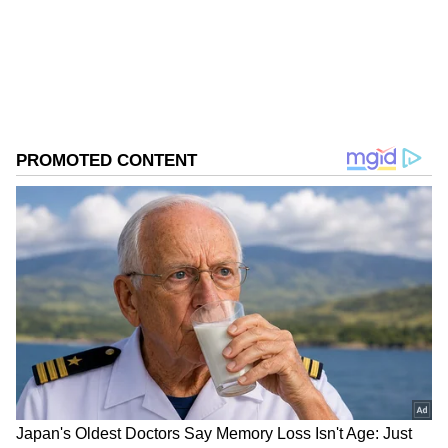
சிறை தண்டனை விதிக்கப்படும் என்றோ
எந்தவொரு விதியும் இந்தியாவில் இல்லை.
இருப்பினும், இந்தத் தவறான புரிதலுக்கு
ஒரு முக்கிய சட்டப் பிரிவு அடிப்படையாக
உள்ளது. பழைய இந்திய தண்டனைச்
சட்டத்தின் (IPC) பிரிவு 498A-வின்
மேம்படுத்தப்பட்ட வடிவமாக, புதிய பாரதிய
நியாய சங்கிதாவில் (BNS) பிரிவு 85
கொண்டுவரப்பட்டுள்ளது. சமூக
வலைத்தளங்கள் இந்தச் சட்டத்தைப்
புரிந்துகொள்ளாமல், "மது அருந்துவதற்கு
மனைவியின் அனுமதி கட்டாயம்" என மிக
எளிமையாகத் திரித்துவிட்டன.