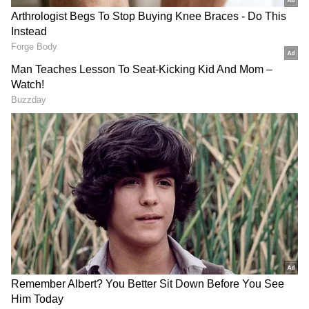
ரீதியான அல்லது மன ரீதியான
கொடுமைக்கு உள்ளாக்கினால்,
வீட்டில் தேவையற்ற குழப்பங்களை
அல்லது வன்முறையை உருவாக்கினால்,
மனைவியின் பாதுகாப்பு, மன அமைதி
அல்லது சுயமரியாதைக்கு ஆபத்தை
விளைவித்தால்,
இவற்றை அடிப்படையாகக் கொண்டு,
மனைவி தனது கணவர் மீது காவல்
நிலையத்தில் FIR (முதல் தகவல் அறிக்கை)
பதிவு செய்ய சட்டத்தில் இடமுண்டு.
தண்டனை விவரம்
மேற்கூறியவாறு சட்ட விரோதமாக