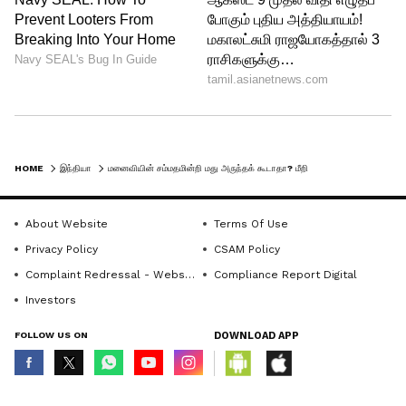
நமது சமூகம் உறவுகளின்
முக்கியத்துவத்தை உணர்ந்தது. சட்டம்
என்பது குடும்பத்தின் பாதுகாப்புக்காக
உருவாக்கப்பட்டது, குடும்பத்தை
உடைப்பதற்காக அல்ல. மனைவியின்
HOME
இந்தியா
மனைவியின் சம்மதமின்றி மது அருந்தக் கூடாதா? மீறினால் 3 ஆண்டுகள் சிறை தண்டனையா? சட்டம் சொல்வது என்ன?
சம்மதம் இல்லையென்பதால் மட்டுமே
ஒருவர் குற்றவாளியாக முடியாது, ஆனால்
About Website
Terms Of Use
மனைவியின் கண்ணியம் மற்றும்
Privacy Policy
CSAM Policy
பாதுகாப்பு பாதிக்கப்படும்போது சட்டம்
Complaint Redressal - Website
Compliance Report Digital
மிகக் கடுமையான நடவடிக்கையை
Investors
எடுக்கும்.
FOLLOW US ON
DOWNLOAD APP
சுருக்கமாகச் சொன்னால், "மனைவியின்
அனுமதியின்றி மது அருந்துவது குற்றம்"
© Copyright 2026 Asianxt Digital Technologies Private Limited (Formerly