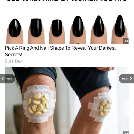
Image Credit :
Gemini Ai
பிரிவு 85 (BNS) எதைச் சொல்கிறது?
சட்டத்தின்படி, ஒரு கணவர் மது அருந்துவது
மட்டும் குற்றமல்ல. ஆனால், அந்த மதுவின்
போதையில் அவர் தனது மனைவியிடம்
PREV
NEXT
நடந்துகொள்ளும் முறைதான் சட்டத்தின்
பிடியில் சிக்கக்கூடும்.
பிரிவு 85-இன் படி, ஒரு கணவர் மது அல்லது
போதைப் பொருட்களை உட்கொண்ட பிறகு:
தன் மனைவியைக் கடுமையான உடல்