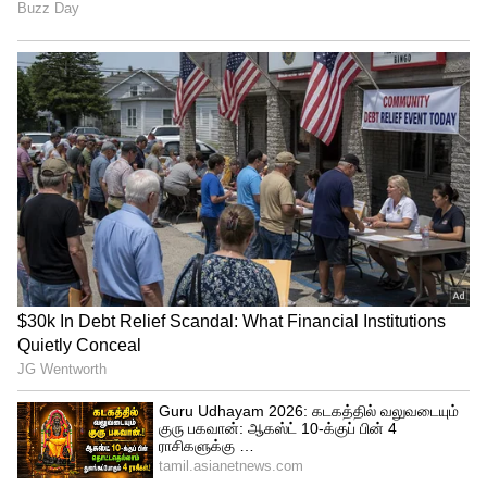
நடந்துகொள்ளும் கணவருக்கு, மூன்று
ஆண்டுகள் வரை சிறை தண்டனை மற்றும்
அபராதம் விதிக்கப்படலாம். அதாவது, மது
அருந்துதல் என்பது குற்றமல்ல; மது
அருந்திய பின் மனைவிக்கு இழைக்கப்படும்
கொடுமைகளே தண்டனைக்குரிய
குற்றமாகும்.
இதையும் படிங்க : கணவர் இல்லாமல்
வாழும் தமிழ்ப் பெண்கள் :
இந்தியாவிலேயே தமிழ்நாடுதான் டாப்!
அதிர்ச்சியூட்டும் உண்மை!