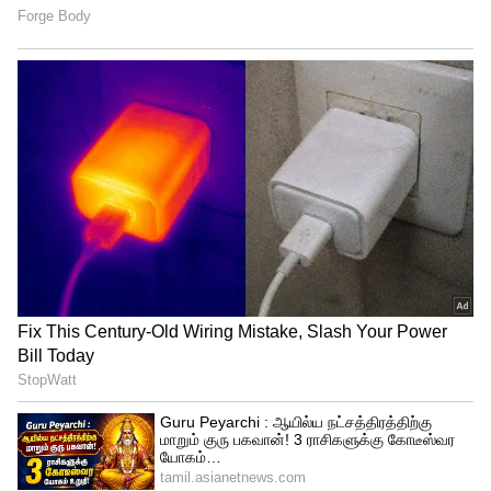
Related Articles
Gut Health: குடல் ஆரோக்கியத்தை
மேம்படுத்த உதவும் 7 விஷயங்கள்!
Summer Health: கோடைக்காலத்தில்
வெறும் வயிற்றுடன் வெளியே
போகாதீர்கள் – ஏன் தெரியுமா?
3
7
Image Credit :
Getty