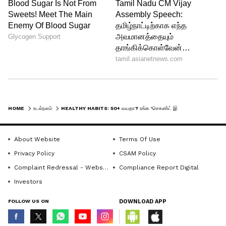
நோய்களோடு தொடர்புடையவை என்பது
உங்களுக்குத் தெரியுமா? 50 பிளஸ் வயதில்
வாய் ஆரோக்கியம் மிக முக்கியம்.
வருடத்திற்கு ஒருமுறை பல் மருத்துவரை
பார்ப்பது கட்டாயம்.
5
HOME
உடல்நலம்
HEALTHY HABITS: 50+ வயதா? உங்க 'செகண்ட் இன்னிங்ஸ்' சூப்பரா இருக்க 7 எளிய வழிகள்!
7
About Website
Terms Of Use
Privacy Policy
CSAM Policy
Complaint Redressal - Website
Compliance Report Digital
Investors
Image Credit :
Getty
FOLLOW US ON
DOWNLOAD APP
இரவு 8 மணி டின்னர் ரூல்!