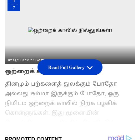
1
7
Image Credit :
Getty
Read Full Gallery
ஒற்றைக் காலில் நில்லுங்கள்!
தினமும் பற்களைத் துலக்கும் போதோ
அல்லது சும்மா இருக்கும் போதோ, ஒரு
நிமிடம் ஒற்றைக் காலில் நிற்க பழகிக்
கொள்ளுங்கள். இது மூளையின்
செயல்திறனை அதிகரிப்பதோடு, இந்த
வயதில் ஏற்படும் பேலன்ஸ் இழப்பு மற்றும்