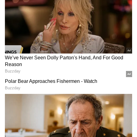
2
7
Image Credit :
Getty
தசை வலிமைக்கு முக்கியத்துவம்!
வெறும் வாக்கிங் மட்டும் போதாது. வயது
கூடும் போது உடலின் தசை நார்கள்
(Muscles) குறையும். இதைத் தடுக்க,
வாரத்தில் இரண்டு நாட்கள் கைகளில்
சிறிய வாட்டர் பாட்டில்களை வைத்தாவது
லேசான வெயிட் ட்ரெய்னிங் (Weight training)