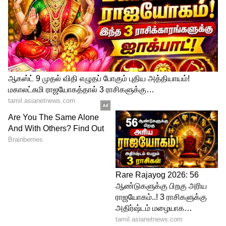
வெள்ளி விலை 70 காசுகள் குறைந்து கிராம்
வெள்ளி ரூ.77.00க்கு விற்பனை
செய்யப்படுகிறது. மேலும் ஒரு கிலோ
வெள்ளி ரூ.77,000க்கும் விற்பனை
செய்யப்படுகிறது.
LATEST VIDEOS