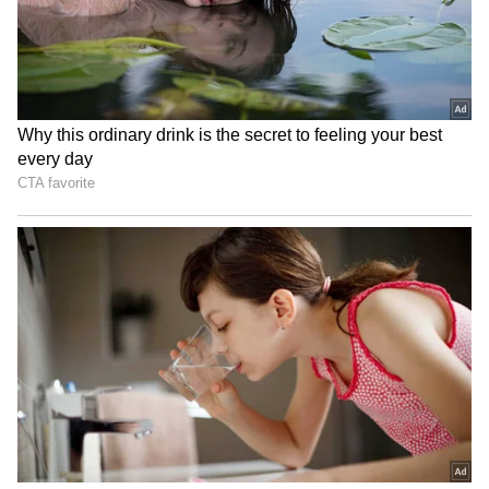
இன்றைய (நவம்பர் 03) நிலவரப்படி
சென்னையில் 22 கேரட் ஆபரணத்
தங்கத்தின் விலை சவரனுக்கு ரூ.40
உயர்ந்து ரூ.45,600-ஆக விற்பனை
செய்யப்படுகிறது. 22 கேரட் தங்கம்
கிராமுக்கு ரூ.05 உயர்ந்து ரூ.5,700ஆக
விற்பனையாகிறது. 24 கேரட் தங்கம் கிராம்
ஒன்றுக்கு ரூ. 6,170ஆக விற்பனையாகிறது.
24 கேரட் தங்கம் சவரன் ரூ. 49,360ஆக
விற்பனையாகிறது.