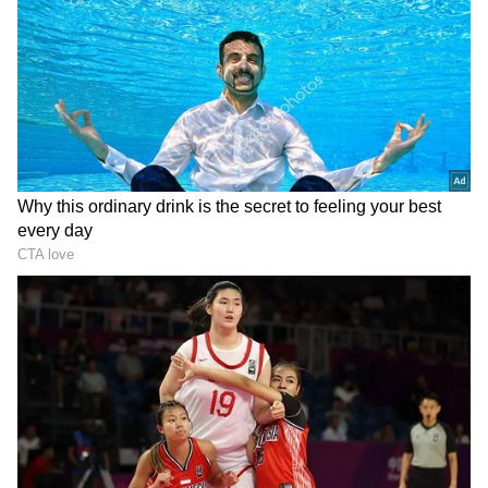
ஏசியாநெட் தமிழ்-ஐ உங்கள் முதன்மைத்
தேர்வாக்குங்கள்
2