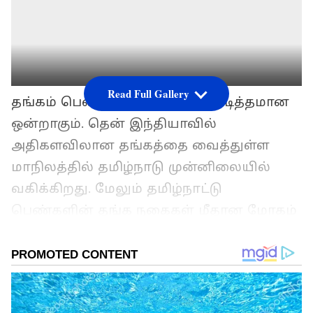
Read Full Gallery
தங்கம் பெண்களுக்கு மிகவும் பிடித்தமான
ஒன்றாகும். தென் இந்தியாவில்
அதிகளவிலான தங்கத்தை வைத்துள்ள
மாநிலத்தில் தமிழ்நாடு முன்னிலையில்
வகிக்கிறது. மேலும் தமிழ்நாட்டு
பெண்களின் தங்க நகைகள் மீதான மோகம்
மிகவும் அதிகம் என்பது அனைவரும்
அறிந்த ஒன்றே. இந்நிலையில், கடந்த
இரண்டு நாட்களாக தங்கம் விலை உயர்ந்து
வருகிறது.