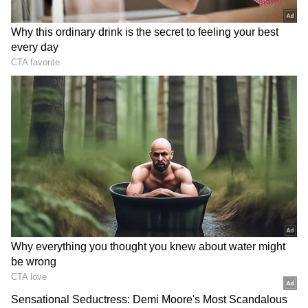
Kolkata Knight Riders vs Sunrisers Hyderabad,
Final
இதே போன்று 2012 மற்றும் 2014 ஆம் ஆண்டுகளில் முறையே
கொல்கத்தா நைட் ரைடர்ஸ் டிராபியை வென்றது. இன்று நடைபெறும்
ஐபிஎல் 2024 தொடரின் 17ஆவது சீசனில் டிராபியை வெல்லப் போகும்
அணி எது என்பதை தெரிந்து கொள்ள ஒவ்வொருவரும் ஆவலுடன்
எதிர்பார்த்து காத்திருக்கிறோம். அதற்கான தருணம் தற்போது
வந்துவிட்டது.