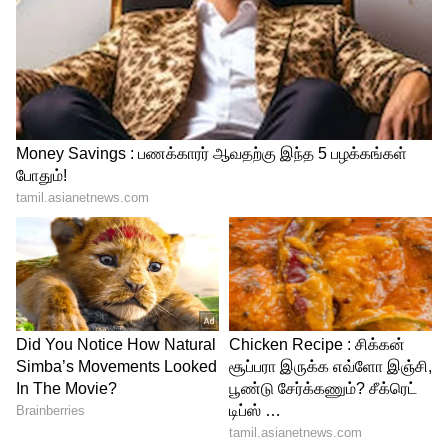
Kolkata Knight Riders vs Sunrisers Hyderabad,
Final
சன்ரைசர்ஸ் ஹைதராபாத்:
டிராவிஸ் ஹெட், அபிஷேக் சர்மா, ராகுல் திரிபாதி, ஹென்ரிச்
கிளாசென் (விக்கெட் கீப்பர்), நிதிஷ் ரெட்டி, எய்டன் மார்க்ரம்,
ஷாபாஸ் அகமது, பேட் கம்மின்ஸ் (கேப்டன்), புவனேஷ்வர் குமார்,
ஜெயதேவ் உனத்கட், டி நடராஜன்.
5
9