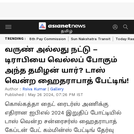
தமிழ்
TRENDING :
8th Pay Commission
Sun Nakshatra Transit
Today Ras
வருண் அல்லது நட்டு –
டிராபியை வெல்லப் போகும்
அந்த தமிழன் யார்? டாஸ்
வென்ற ஹைதராபாத் பேட்டிங்!
Author :
Rsiva Kumar
|
Gallery
Published :
May 26 2024, 07:26 PM IST
கொல்கத்தா நைட் ரைடர்ஸ் அணிக்கு
எதிரான ஐபிஎல் 2024 இறுதிப் போட்டியில்
டாஸ் வென்ற சன்ரைசர்ஸ் ஹைதராபாத்
கேப்டன் பேட் கம்மின்ஸ் பேட்டிங் தேர்வு