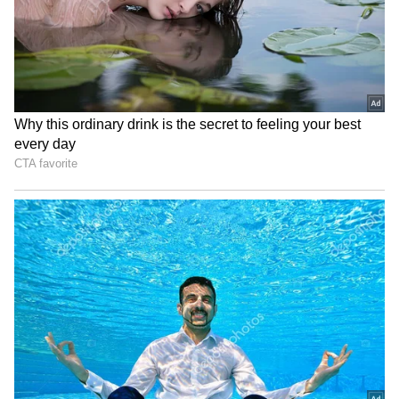
3
9
Kolkata Knight Riders vs Sunrisers Hyderabad,
Final
இன்றைய போட்டியில் கேகேஆர் அணியில் எந்த மாற்றமும்
செய்யப்படவில்லை. ஹைதராபாத் அணியில் ஷாபாஸ் அகமது
கொண்டு வரப்பட்டுள்ளார். அப்துல் சமாத் இம்பேக்ட் பிளேயராக
வருவார் என்று எதிர்பார்க்கப்படுகிறது.