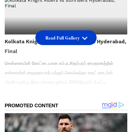
Read Full Gallery
Kolkata Knight Riders vs Sunrisers Hyderabad,
Final
சென்னையின் கோட்டையான எம்.ஏ.சிதம்பரம் மைதானத்தில்
சன்ரைசர்ஸ் ஹைதராபாத் மற்றும் கொல்கத்தா நைட் ரைடர்ஸ்
அணிகளுக்கு இடையிலான ஐபிஎல் 2024 இறுதிப் போட்டி
நடைபெறுகிறது. இதில், டாஸ் வென்ற ஹைதராபாத் கேப்டன் பேட்
கம்மின்ஸ் பேட்டிங் தேர்வு செய்துள்ளார். இதற்கு முன்னதாக
சன்ரைசர்ஸ் ஹைதராபாத் கடந்த 2016 ஆம் ஆண்டு டிராபியை
கைப்பற்றியது.