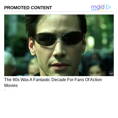
தேனி, மதுரை, விருதுநகர், தென்காசி,
திருநெல்வேலி மற்றும் கன்னியாகுமரி
மாவட்டங்களில் ஓரிரு இடங்களில் கனமழை
பெய்ய வாய்ப்புள்ளது.
Add Asianetnews Tamil as a Preferred
Source