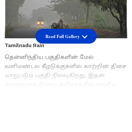
Read Full Gallery
Tamilnadu Rain
தென்னிந்திய பகுதிகளின் மேல்
வளிமண்டல கீழடுக்குகளில் காற்றின் திசை
மாறுபடும் பகுதி நிலவுகிறது. இதன்
காரணமாக இன்று தமிழகத்தில் ஒருசில
இடங்களில் புதுவை மற்றும் காரைக்கால்
பகுதிகளிலும் இடி மின்னல் மற்றும் பலத்த
காற்றுடன் (மணிக்கு 30 கிலோமீட்டர் முதல்
40 கிலோமீட்டர் வரை) லேசானது முதல்
மிதமான மழை பெய்யக்கூடும். திண்டுக்கல்,