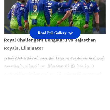
Read Full Gallery
Royal Challengers Bengaluru vs Rajasthan
Royals, Eliminator
ஐபிஎல் 2024 கிரிக்கெட் தொடரின் 17ஆவது சீசனின் லீக் போட்டிகள்
அனைத்தும் முடிந்துவிட்டன. இந்த தொடரில் இடம் பெற்ற 10
அணிகளில் கொல்கத்தா நைட் ரைடர்ஸ், சன்ரைசர்ஸ் ஹைதராபாத்,
ராஜஸ்தான் ராயல்ஸ் மற்றும் ராயல் சேலஞ்சர்ஸ் பெங்களூரு அணிகள்
பிளே ஆஃப் சுற்றுக்குள் நுழைந்துள்ளன. நாளை ஐபிஎல் தொடரின்
பிளே ஆஃப் சுற்றின் முதல் தகுதிச் சுற்று போட்டி தொடங்குகிறது.