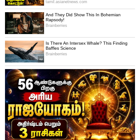
4
Royal Challengers Bengaluru vs Rajasthan
Royals- Eliminator
ஆர்சிபி மற்றும் கேகேஆர் அணிகள் இறுதிப் போட்டியில் மோதும்.
அப்படி நடந்தால் கோலி மற்றும் கம்பீர் இருவரும் ஒருவருக்கொருவர்
சந்திக்க நேரிடும். கடைசியாக விளையாடிய 6 போட்டியிலும் ராயல்
சேலஞ்சர்ஸ் பெங்களூரு வெற்றி பெற்றது. அதே எனர்ஜியோடு
விளையாடினால் முதல் முறையாக டிராபியை வெல்ல முடியும்.
ஆர்சிபியை கட்டுப்படுத்துவது என்பது அவ்வளவு எளிதானது அல்ல