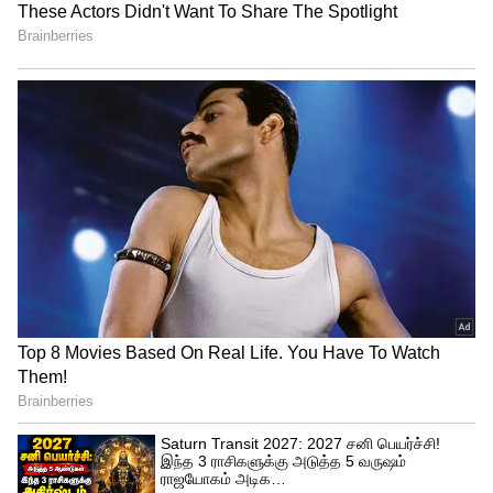
சென்னை சூப்பர் கிங்ஸ் அணியின் முன்னாள் வீரருமான ஹர்பஜன்
சிங் கணித்துள்ளார்.
4