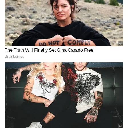
4
Royal Challengers Bengaluru vs Rajasthan
Royals, Eliminator
இதில், கொல்கத்தா நைட் ரைடர்ஸ் மற்றும் சன்ரைசர்ஸ் ஹைதராபாத்
அணிகள் மோதுகின்றன. இந்தப் போட்டி நாளை அகமதாபாத்
மைதானத்தில் நடைபெறுகிறது. இதில் வெற்றி பெறும் அணி
நேரடியாக இறுதிப் போட்டிக்கு முன்னேறும். தோல்வி அடையும்
அணியானது 2ஆவது தகுதிச் சுற்று போட்டியில், எலிமினேட்டர்
போட்டியில் வெற்றி பெறும் அணியுடன் விளையாடும். எலிமினேட்டர்