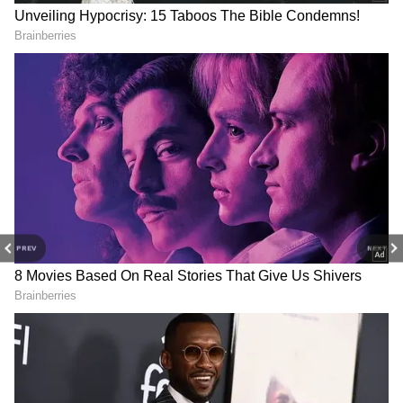
போட்டியில் ராஜஸ்தான் ராயல்ஸ் மற்றும் ராயல் சேலஞ்சர்ஸ்
பெங்களூரு அணிகள் மோதுகின்றன. இந்தப் போட்டி 22 ஆம் தேதி
அகமதாபாத்தில் நடைபெறுகிறது.
PREV
NEXT