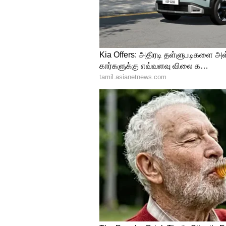
Tamilaga Vettri Kazhaga
இதையடுத்து அதனை சரிசெய்த ப
சேர்க்கையானது நடைபெற்று வர
வெற்றிக் கழகத்தின் செயலி மூல
நாட்கள் ஆகும் நிலையில், இதுவ