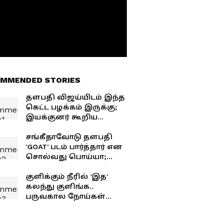
MMENDED STORIES
தளபதி விஜய்யிடம் இந்த
கெட்ட பழக்கம் இருக்கு;
இயக்குனர் கூறிய
சீக்ரெட்..!
சங்கீதாவோடு தளபதி
'GOAT' படம் பார்த்தார் என
சொல்வது பொய்யா;
உண்மையில் நைட் ஷோ
யாருடன் பார்த்தார்
குளிக்கும் நீரில் 'இத'
தெரியுமா?
கலந்து குளிங்க..
பருவகால நோய்கள்
உங்கள தாக்காது!