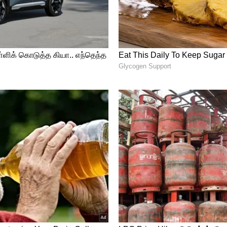
m Vijay
ின்னர் தொடர்ந்து உறுப்பினர்
ுகிறது. அந்த வகையில் தற்போது தமிழக
ம் உறுப்பினர் சேர்க்கை தொடங்கி மூன்று
ரை அதில் 50 லட்சம் பேர் உறுப்பினர்களாக