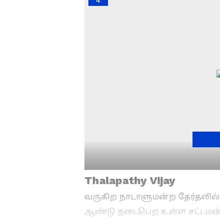
4
Thalapathy Vijay
வருகிற நாடாளுமன்ற தேர்தலில்
ஆண்டு நடைபெற உள்ள சட்டமன்ற 