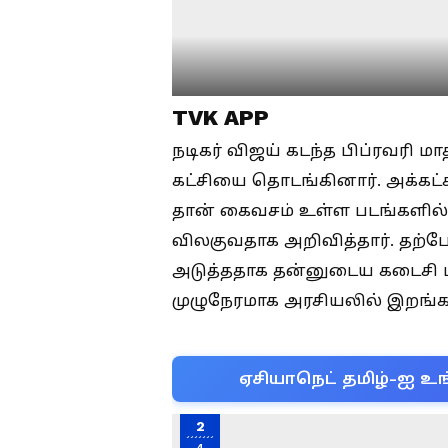
TVK APP
நடிகர் விஜய் கடந்த பிப்ரவரி ம
கட்சியை தொடங்கினார். அக்கட்
தான் கைவசம் உள்ள படங்களில் ந
விலகுவதாக அறிவித்தார். தற்போத
அடுத்ததாக தன்னுடைய கடைசி படம
முழுநேரமாக அரசியலில் இறங்க
ஏசியாநெட் தமிழ்-ஐ உங
2