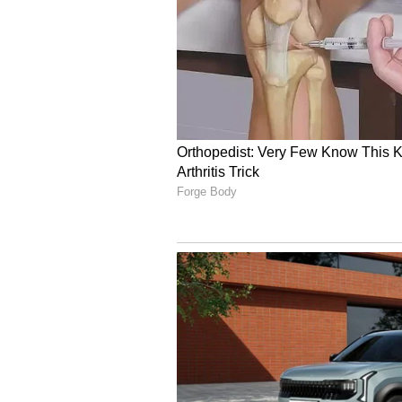
வந்தார். விஜய் அறிமுகம் செய்
கழகத்தில் இணைய ஒரே நேரத்தில
சர்வர் கிராஷ் ஆனது.
4
4