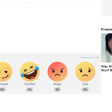
த விஜய், தன்னுடைய கட்சியை பலப்படுத்தும்
து வருகிறார். அதன் ஒரு பகுதியாக தமிழக
சேர்க்கை கடந்த மார்ச் 8-ந் தேதி
்டது.
்சான்ஸ்! உடல் எடையை குறைத்து பியூட்டி
ட்டி ஷோவில் களமிறங்கிய நமீதா