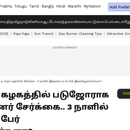
Prabha
Telugu
Tamil
Bangla
Hindi
Marathi
MyNation
Add Prefer
ெய்தி
தமிழ்நாடு
சினிமா
ஆட்டோ
வர்த்தகம்
விளையாட்டு
லைஃப்ஸ்டைல்
ஜோ
 2026
Raja Yoga
Sun Transit
Gas Burner Cleaning Tips
Attractive Zo
டக்கும் உறுப்பினர் சேர்க்கை.. 3 நாளில் இத்தனை லட்சம் பேர் இணைந்துள்ளார்களா?
் கழகத்தில் படுஜோராக
FOO
னர் சேர்க்கை.. 3 நாளில்
பேர்