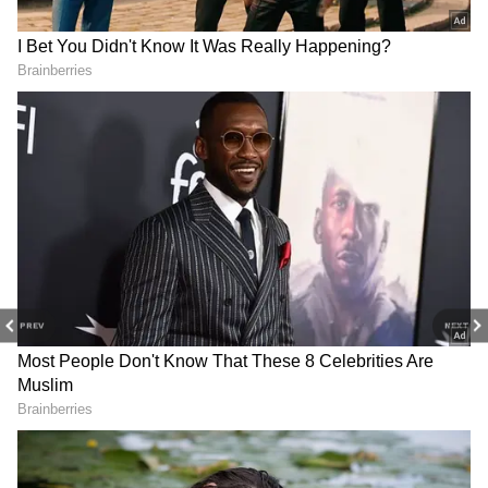
உள்ள 717 மதுக்கடைகளை மூடுவது.
வழிபாட்டுத் தலங்கள், பள்ளிகள், பேருந்து
நிலையங்கள் ஆகியவற்றின் 500 மீட்டர்
சுற்றளவில் உள்ள மதுக்கடைகள்
மூடப்படுகின்றன. இந்த அரசிடமிருந்து
இன்னும் பல மக்கள் கவனத்தை ஈர்க்கும்
முடிவுகள் விரைவில் வரும் என்று அரசியல்
நோக்கர்கள் எதிர்பார்க்கின்றனர். அதில்
சினிமா உலகம் எதிர்பார்க்கும் ஒரு முடிவும்
உள்ளது.
PREV
NEXT
Related Articles
Jana Nayagan : முதல்வர் விஜய் நடித்த
ஜன நாயகன் எப்போ ரிலீஸ்? அடிதூள்