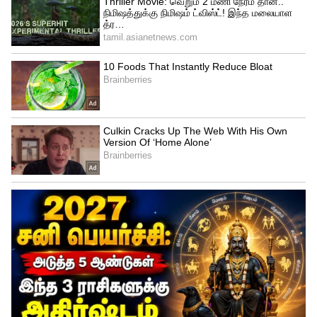
4
6
Image Credit :
Our Own