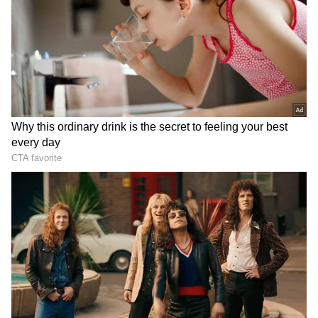
2
6
Image Credit :
ANI
விஜய்யின் அரசியல் அதிரடி
பதவியேற்ற உடனேயே விஜய் அரசு எடுத்த
முதல் முடிவுகளில் ஒன்று, மாநிலத்தில்