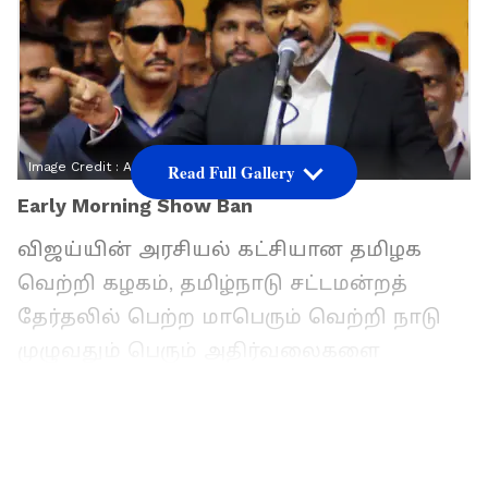
Image Credit :
ANI
Read Full Gallery
Early Morning Show Ban
விஜய்யின் அரசியல் கட்சியான தமிழக
வெற்றி கழகம், தமிழ்நாடு சட்டமன்றத்
தேர்தலில் பெற்ற மாபெரும் வெற்றி நாடு
முழுவதும் பெரும் அதிர்வலைகளை
ஏற்படுத்தி உள்ளது. எந்த கூட்டணிகளிலும்
சேராமல், புதிய கூட்டணி அமைக்காமல்
தேர்தலை சந்தித்த தவெக,
தனிப்பெரும்பான்மை பெறாவிட்டாலும், பல