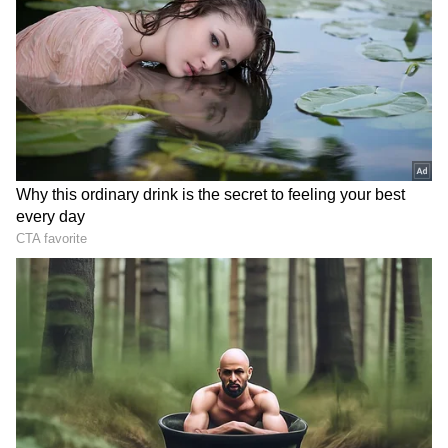
அப்டேட்டை வெளியிட்ட தயாரிப்பாளர்
Vijay vs Udayanithi: நானும் விஜயும்
காலேஜ் மெட்ஸ்.! முதல்வர் விஜய் மீது
பாசத்தை பொழிந்த உதயநிதி.!
3
6
Image Credit :
Our Own
அதிகாலை ஷோ
தமிழ் சினிமாவின் மிகப்பெரிய
நட்சத்திரங்களில் ஒருவர்
முதலமைச்சராகியிருப்பது, தமிழ் சினிமாத்