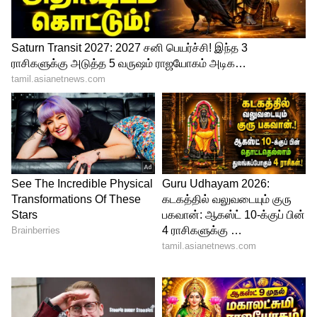
தடை விதிக்கப்பட்டது ஏன்?
2023-ம் ஆண்டு பொங்கல் வெளியீடாக
விஜய்யின் 'வாரிசு' மற்றும் அஜித் குமாரின்
'துணிவு' படங்கள் வெளியான நேரம்.
'துணிவு' படத்தின் முதல் காட்சிகள்
அதிகாலை 1 மணிக்குத் தொடங்கின.
அப்போது கோயம்பேட்டில் உள்ள பிரபல
தியேட்டரின் முன் நடந்த கொண்டாட்டத்தின்
போது ஒரு அஜித் ரசிகர் உயிரிழந்தார்.
இதைத் தொடர்ந்து, படங்களின் முதல்
காட்சிகளுக்கு கடுமையான
கட்டுப்பாடுகளை திமுக அரசு கொண்டு
வந்தது. பெரிய பட்ஜெட் சூப்பர் ஸ்டார்
படங்களுக்குக் கூட, தமிழ்நாட்டில் இப்போது