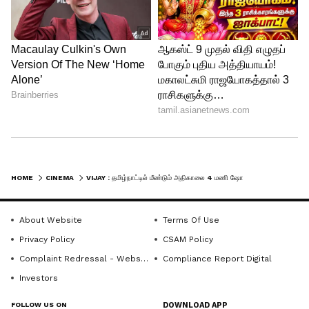
முதல் காட்சிகளுக்கு காலை 9
மணிக்குத்தான் அனுமதி உள்ளது.
5
6
HOME
CINEMA
VIJAY : தமிழ்நாட்டில் மீண்டும் அதிகாலை 4 மணி ஷோ? தடைகளை உடைப்பாரா தளபதி... காத்திருக்கும் திரையுலகம்
Image Credit :
Getty
தடைகளை தகர்ப்பாரா விஜய்?
About Website
Terms Of Use
Privacy Policy
CSAM Policy
விஜய் ஆட்சிக்கு வந்ததால், பழைய
Complaint Redressal - Website
Compliance Report Digital
முறையில் அதிகாலை காட்சிகளுக்கு
Investors
அனுமதி கிடைக்கும் என்று தியேட்டர்
FOLLOW US ON
DOWNLOAD APP