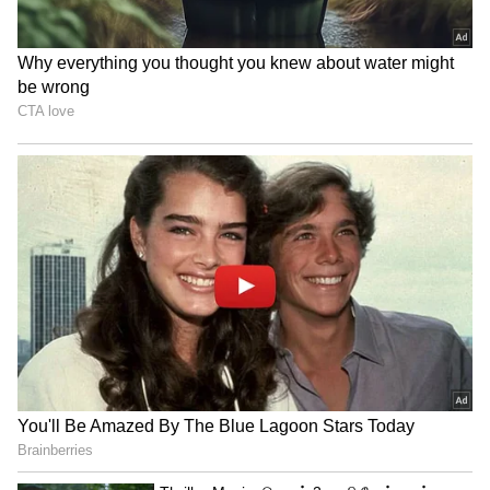
துறைக்கு பெரும் நம்பிக்கையை
அளித்துள்ளது. தாங்கள் மீண்டும்
கொண்டுவர விரும்பும் ஒரு விஷயத்தை
விஜய்யின் அரசு செயல்படுத்தும் என்று
தமிழ்நாட்டில் உள்ள தியேட்டர்
உரிமையாளர்கள் நம்புகிறார்கள். அது,
பெரிய பட்ஜெட் படங்களின் ரிலீஸ் நாளன்று
அதிகாலை காட்சிகளாகும். பெரிய
எதிர்பார்ப்புடன் வரும் படங்களுக்கு
நள்ளிரவில் முதல் காட்சிகள் தொடங்கும்
ஒரு காலம் தமிழ்நாட்டில் இருந்தது. ஆனால்
2023-ல் அது முடிவுக்கு வந்தது.