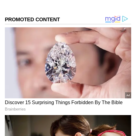
நாட்கள் நீடித்த பேச்சுவார்த்தைகளுக்குப்
பிறகு மற்ற கட்சிகளின் ஆதரவுடன் ஆட்சி
அமைத்தது. ஞாயிற்றுக்கிழமை அன்று
விஜய் முதலமைச்சராக பதவியேற்றார்.
Add Asianetnews Tamil as a Preferred
Source