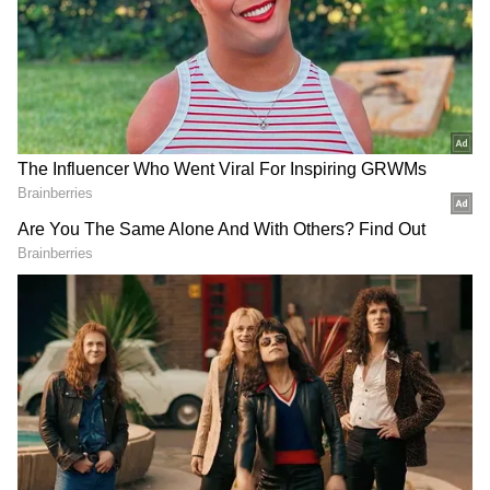
முகம், தங்கமகன், ஊர்க்காவலன்,
பணக்காரன், பாட்ஷா என பல்வேறு
பிளாக்பஸ்டர் ஹிட் படங்களை தயாரித்தார்.
ஆர்.எம்.வீரப்பன் நினைவு நாள்
தயாரிப்பாளர் ஆர்.எம்.வீரப்பன் கடந்த
ஆண்டு ஏப்ரல் 9ந் தேதி காலமானார். அவர்
மறைந்து ஓராண்டு ஆகும் நிலையில்,
அவரது நினைவு நாளான இன்று அவரைப்
பற்றி நடிகர் ரஜினிகாந்த் உருக்கமாக பேசி
இருக்கிறார். அதில் ரஜினிகாந்த்
கூறியதாவது : என் மீது அன்பு
காட்டியவர்கள் 3, 4 பேர். அவர்களில்
பாலச்சந்தர், சோ, பஞ்சு அருணாச்சலம்,
ஆர்.எம்.வீரப்பன் ஆகியோரும் அடங்குவர்.