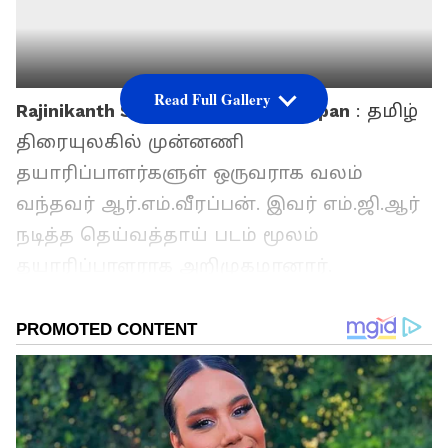
Read Full Gallery
Rajinikanth Says About RM Veerappan
: தமிழ்
திரையுலகில் முன்னணி
தயாரிப்பாளர்களுள் ஒருவராக வலம்
வந்தவர் ஆர்.எம்.வீரப்பன். இவர் எம்.ஜி.ஆர்
நடித்த தெய்வத்தாய் படம் மூலம்
தயாரிப்பாளராக அறிமுகமானார்.
இதையடுத்து நான் ஆணையிட்டால்,
காவல்காரன், ரிக்‌ஷாக்காரன், இதயக்கனி
என எம்.ஜி.ஆர் நடித்த பல சூப்பர் டூப்பர்
ஹிட் படங்களை தயாரித்த அவர், பின்னர்
ரஜினிகாந்தை ஹீரோவாக வைத்து மூன்று