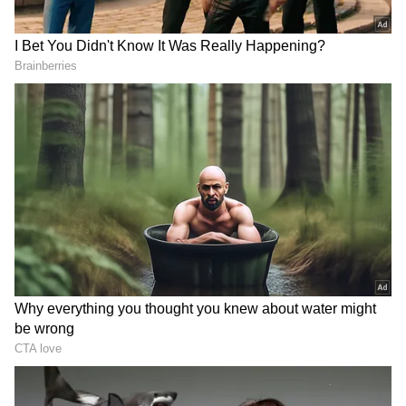
இவர்களெல்லாம் தற்போது நம்மிடம்
இல்லை என நினைக்கும் போது கஷ்டமா
இருக்கும். அவர்களை ரொம்ப மிஸ்
பண்றேன்.
ஏசியாநெட் தமிழ்-ஐ உங்கள் முதன்மைத்
தேர்வாக்குங்கள்