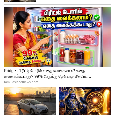
4
4
திருமணத்திற்கான ஏற்பாடுகள் முழுவீச்சில்
நடைபெற்று வருகிறதாம். இந்த திருமண
விழாவில் கோலிவுட், பாலிவுட், டோலிவுட்
என பல்வேறு திரையுலகை சேர்ந்த
முன்னணி நடிகர், நடிகைகள் மற்றும்