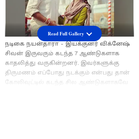
Read Full Gallery
நடிகை நயன்தாரா - இயக்குனர் விக்னேஷ்
சிவன் இருவரும் கடந்த 7 ஆண்டுகளாக
காதலித்து வருகின்றனர். இவர்களுக்கு
திருமணம் எப்போது நடக்கும் என்பது தான்
கோலிவுட்டில் கடந்த சில ஆண்டுகளாகவே
ஹாட் டாப்பிக்காக இருந்து வருகிறது.
இவர்களது திருமணம் பற்றி தொடர்ந்து
செய்திகள் வெளிவந்த வண்ணம்
இருக்கிறது.