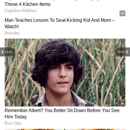
வெட்கப்பட்டு சிரித்தனர். இதன்மூலமே
அவர்களது திருமண தேதி கிட்டத்தட்ட
உறுதியாகிவிட்டதாக கூறப்பட்டது.
PREV
NEXT