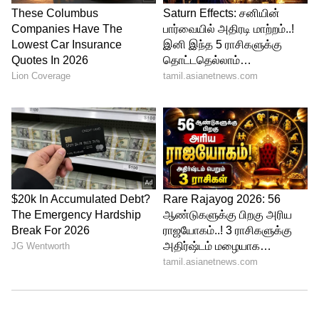
இயக்குனர்கள கலந்துகொள்ள உள்ளதாக
தகவல் வெளியாகி உள்ளது. விரைவில்
இதற்கான அதிகாரப்பூர்வ அறிவிப்பை
நயனும், விக்கியும் வெளியிடுவர் என
எதிர்பார்க்கப்படுகிறது.
இதையும் படியுங்கள்...
Simbu : மரணப்
படுக்கையில் டி.ராஜேந்தர்... சிம்புவின்
நடத்தை தான் காரணமா?
LATEST VIDEOS