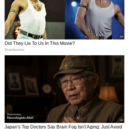
அந்த வகையில் சமீபத்தில் கூட இவர்கள்
இருவருக்கும் வருகிற ஜூன் 9-ந் தேதி
திருமணம் நடைபெற இருப்பதாக செய்தி
வெளியானது. திருப்பதியில் அவர்களது
திருமணம் நடக்க இருப்பதாகவும்
கூறப்பட்டது. அண்மையில் ஒரு விருது
நிகழ்ச்சியில் கூட நடிகை கீர்த்தி சுரேஷ்
இந்த தேதியை குறிப்பிட்டு, திருமணம்
அன்று தானே என கேட்க, அதற்கு விக்கியும்,
நயனும் மறுப்பு தெரிவிக்காமல்