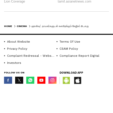
HOME
CINEMA
ஹாலிவுட் நாயகர்களுடன் களமிறங்கும் கேஜிஎப் 3..பாகுபலி வில்லனும் இருக்காராம்...
About Website
Terms Of Use
Privacy Policy
CSAM Policy
Complaint Redressal - Website
Compliance Report Digital
Investors
FOLLOW US ON
DOWNLOAD APP
© Copyright 2026 Asianxt Digital Technologies Private Limited (Formerly
6
known as Asianet News Media & Entertainment Private Limited) | All Rights
8
Reserved