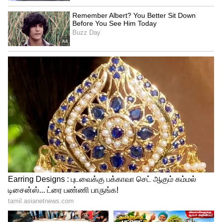
4
8
kgf 2
இந்த இரண்டாம் பாகம் கடந்த ஏப்ரல் 14 ஆம்
தேதி உலகமுழுவதும் கிட்டத்தட்ட 10 ஆயிரம்
திரையரங்குகளில் பிரமாண்டமாக