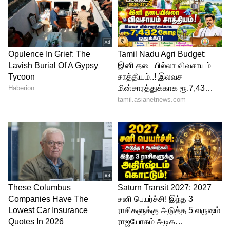
வெளியாகி மாஸ் காட்டியிருந்து.
5
8
kgf 2
உலக ரசிகர்களை கவர்ந்த கேஜிஎப் 2
இதுவரை 1100 கோடிக்கு மேல் வசூல் செய்து
திரையரங்குகளில் வெற்றி காரமாக
ஓடிக்கொண்டிருக்கிறது.