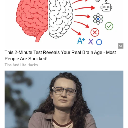
kgf 2
2018-ம் ஆண்டு வெளியான கேஜிஎப்
திரைப்படம் ரசிகர்கள் மத்தியில்
ஆச்சர்யத்தக்க வெற்றியை பெற்றது.
இதையடுத்து இரண்டாம் பாகம் கடந்த 4
ஆண்டுகளாக உருவானதை அடுத்து கடந்த
மாதம் திரைக்கண்டது.
ஏசியாநெட் தமிழ்-ஐ உங்கள் முதன்மைத்
தேர்வாக்குங்கள்