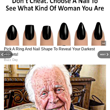
kgf 2
பிரசாந்த் நீல் இயக்கத்தில் யாஷ் நடிப்பில்
பிரம்மாண்டமாக உருவான கேஜிஎப் 2
படத்தில் ஸ்ரீநிதி ஷெட்டி , ரவீனா டண்டன்,
சஞ்சய் தத், ஈஸ்வரி ராவ், சரண், பிரகாஷ்
ராஜ் என மிகப்பெரிய நட்சத்திர பட்டாளமே
நடித்திருந்தன.
PREV
NEXT