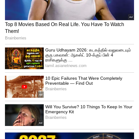
3
6
Actress Radhika
அதாவது, "மலையாள பட ஷூட்டிங்கில்
கலந்து கொண்டு நான் நடிக்கும் போது... சில