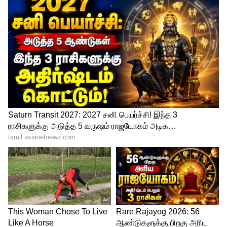
ஆண்கள் கும்பலாக நின்று போனை பார்த்து
சிரித்துக் கொண்டிருந்தனர். அந்த வழியாக
நான் செல்லும்போது ஏதோ வீடியோவை
பார்த்து தான் சிரிக்கிறார்கள் என்பது
புரிந்தது. அங்கிருந்த தமிழ் ஆள் ஒருவரை
கூப்பிட்டு அவர்கள் அப்படி என்ன
வீடியோவை பார்த்து சிரித்துக்
கொண்டிருக்கிறார்கள்? என கேட்டேன்.
அவர் அப்போது சொன்ன விஷயம் எனக்கு
தூக்கி வாரி போட்டது. அவர்கள் நடிகைகள்
சிலர் கேரவன்ல துணி மாற்றும் வீடியோ
பார்த்து தான் சிரிக்கிறார்கள் என
சொன்னார்".