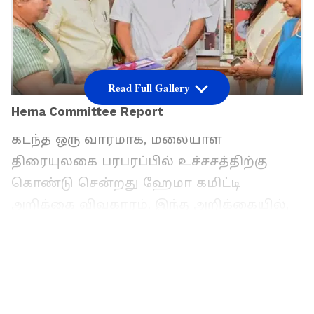
Read Full Gallery
Hema Committee Report
கடந்த ஒரு வாரமாக, மலையாள
திரையுலகை பரபரப்பில் உச்சசத்திற்கு
கொண்டு சென்றது ஹேமா கமிட்டி
அறிக்கை விவகாரம். இந்த அறிக்கையில்,
மலையாள திரையுலகில் நடிகைகளுக்கு
எதிராக நடக்கும் பாலியல் சீண்டல்கள்,
பாலியல் வன்கொடுமை, கட்டாயப்படுத்தி
முத்த காட்சிகளில் நடிக்க வைப்பது,
கட்டாயப்படுத்தி கட்டிப்பிடிப்பது போன்ற பல