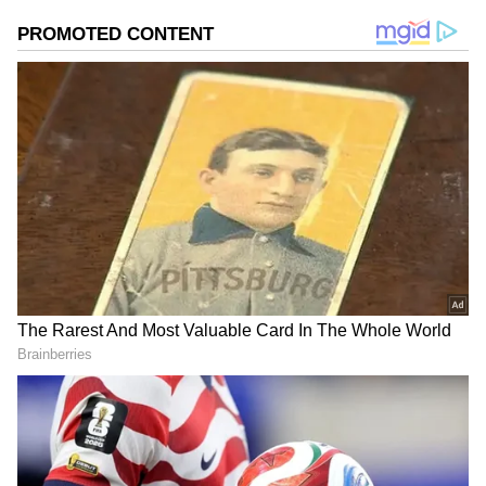
குற்றங்களை நடிகைகள் சிலர் தானாக
முன்வந்து கூறி இருந்தனர். 2019-ஆம்
ஆண்டு இந்த குற்றச்சாட்டுகள் அடங்கிய
ஃபைலை கேரள அரசிடம் ஓய்வு பெற்ற
நீதிபதி ஹேமா சமர்ப்பித்த நிலையில்....
சுமார் நான்கு வருடங்களுக்கு பின்னரே
இந்த தகவல் வெளியாகி பல முன்னனி
நடிகர்கள் தலையில் பாறாங்கல்லை
இறக்கியது போல் அமைந்தது.
Add Asianetnews Tamil as a Preferred
Source