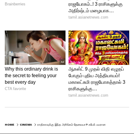
4
6
HOME
CINEMA
ராதிகாவுக்கு இந்த அசிங்கம் தேவையா? ஃபேக் பயரான விவகாரம்.. பங்கம் பண்ணிய பயில்வான்!