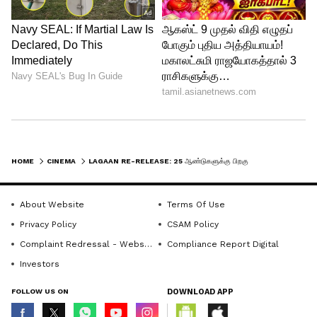
அகாடமி விருதுக்கு (ஆஸ்கர்)
பரிந்துரைக்கப்பட்டது. மேலும், தேசிய
திரைப்பட விருதுகளில் எட்டு விருதுகளை
வென்று, இந்திய சினிமா வரலாற்றில் மிக
முக்கியமான படங்களில் ஒன்றாக அதன்
இடத்தைப் பிடித்துள்ளது.
HOME
CINEMA
LAGAAN RE-RELEASE: 25 ஆண்டுகளுக்கு பிறகு மீண்டும் தியேட்டருக்கு வரும் 'லகான்'!
About Website
Terms Of Use
Privacy Policy
CSAM Policy
Complaint Redressal - Website
Compliance Report Digital
Investors
FOLLOW US ON
DOWNLOAD APP