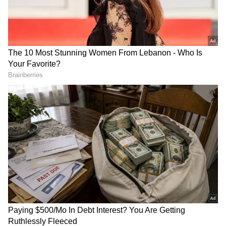
(புகைப்படங்கள்)
ஏசியாநெட் தமிழ்-ஐ உங்கள் முதன்மைத்
தேர்வாக்குங்கள்