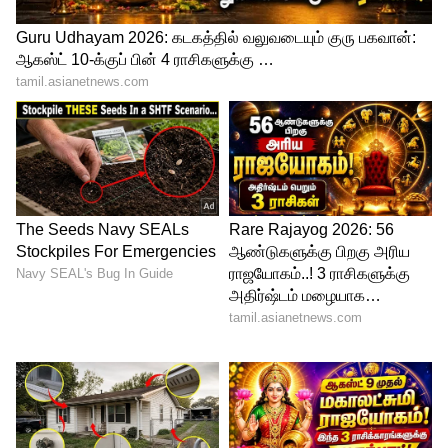
அபான் எ டைம் இன் இந்தியா' திரைப்படம்,
விமர்சன ரீதியாகவும், வணிக ரீதியாகவும்
மாபெரும் வெற்றி பெற்றது.1893-ல் நடக்கும்
இந்தக் கதையில், கடுமையான வரி மற்றும்
வறட்சியால் பாதிக்கப்பட்ட கிராம மக்கள்,
ஒரு பிரிட்டிஷ் அதிகாரியின் வினோதமான
சவாலை ஏற்கிறார்கள். தங்களுக்குத்
தெரியாத கிரிக்கெட் விளையாட்டில் வெற்றி
பெற்றால் மட்டுமே அவர்களின் வரி ரத்து
செய்யப்படும். ஏ.ஆர். ரஹ்மானின் இசை
மற்றும் சிறப்பான நடிப்பு, இந்தப் படத்தை
உலகளவில் வெற்றி பெறச்
செய்தது.'லகான்' திரைப்படம், சிறந்த
வெளிநாட்டு மொழிப் படத்திற்கான