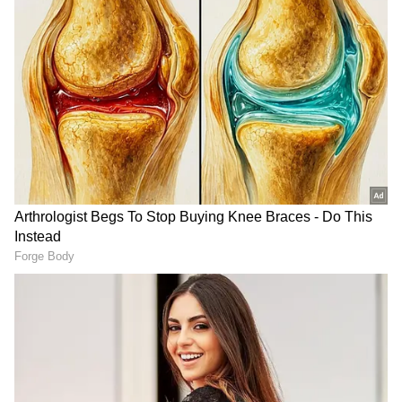
அறிவித்துள்ளனர். அமீர் கான்
புரொடக்ஷன்ஸ் நிறுவனம் சமூக
வலைத்தளத்தில் இந்த அறிவிப்பை
வெளியிட்டது. கோடிக்கணக்கான
இதயங்களைத் தொட்ட இந்த காவியத்தின்
மேஜிக்கை மீண்டும் திரையரங்குகளில்
கொண்டாடுமாறு ரசிகர்களை
அழைத்துள்ளது. ரசிகர்கள் கமெண்ட்ஸ்
பகுதியில் ஹார்ட்டின்களைப் பறக்கவிட்டு,
இது ஒரு மிகச்சிறந்த திரைப்படம் என்று
பாராட்டி வருகின்றனர்.
மேலும் படிக்க: அமீர் கானின் சொகுசு
வீடுகள்: மும்பை அபார்ட்மெண்ட் முதல்
பஞ்ச்கனி பங்களா வரை