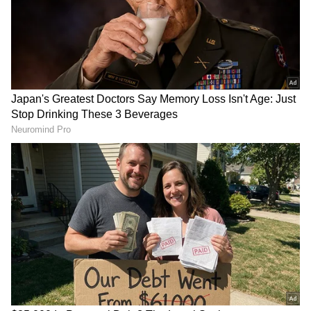
செல்கிறது. படத்தின் சக்திவாய்ந்த கதை
மற்றும் உணர்ச்சிகரமான தருணங்களை
மீண்டும் நினைவூட்டுகிறது.நட்பு, தைரியம்,
ஒற்றுமை, காதல், மற்றும் வெற்றிக்கான
போராட்டம் என 'லகான்' படத்தை ஒரு
கலாச்சார நிகழ்வாக மாற்றிய
அனைத்தையும் இந்த டிரெய்லர்
காட்டுகிறது. படத்தின் பின்னணி இசை
மற்றும் பாடல்களின் காட்சிகள், 2001-ல்
தியேட்டரில் பார்த்தவர்களுக்கும், அதைப்
பார்க்கத் தவறிய இளம் தலைமுறைக்கும்
ஒரு புதுவித அனுபவத்தை அளிக்கும்.