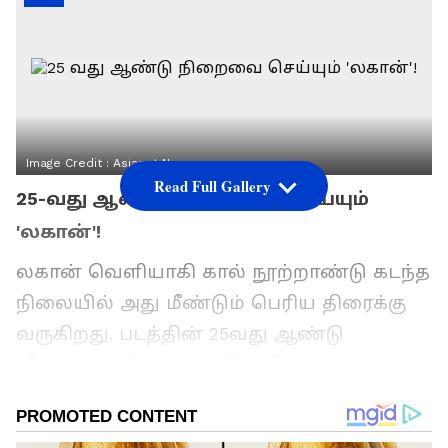
Image Credit :
Asianet News
Read Full Gallery
25-வது ஆண்டு நிறைவை செய்யும்
'லகான்'!
லகான் வெளியாகி கால் நூற்றாண்டு கடந்த
நிலையில் அது மீண்டும் பெரிய திரைக்கு
வருகிறது. படத்தின் 25வது ஆண்டு
விழாவைக் கொண்டாடும் விதமாக, ஜூன்
12, 13 மற்றும் 14 ஆகிய தேதிகளில் சிறப்புத்
திரையிடலை தயாரிப்பாளர்கள்