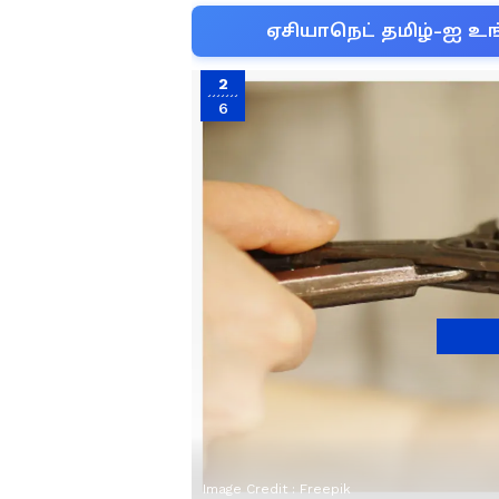
ஏசியாநெட் தமிழ்-ஐ உங
2
6
Image Credit :
Freepik