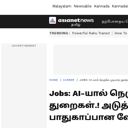
Malayalam
Newsable
Kannada
Kannada
தற்போதைய ச
TRENDING :
Powerful Rahu Transit
How To 
HOME
CAREER
JOBS: AI-யால் நெருங்க முடியாத துறைக
Jobs: AI-யால் நெ
துறைகள்.! அடுத்
பாதுகாப்பான வே