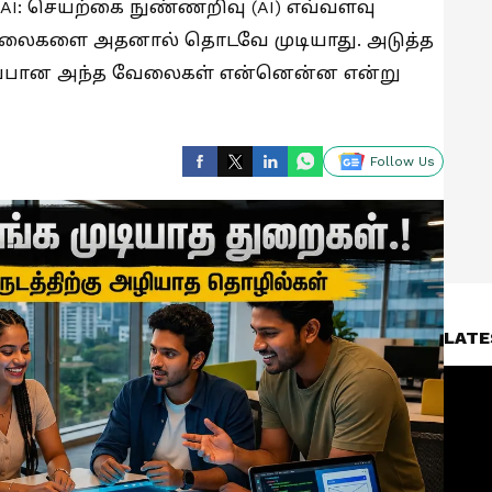
 by AI: செயற்கை நுண்ணறிவு (AI) எவ்வளவு
வேலைகளை அதனால் தொடவே முடியாது. அடுத்த
காப்பான அந்த வேலைகள் என்னென்ன என்று
Follow Us
LATE