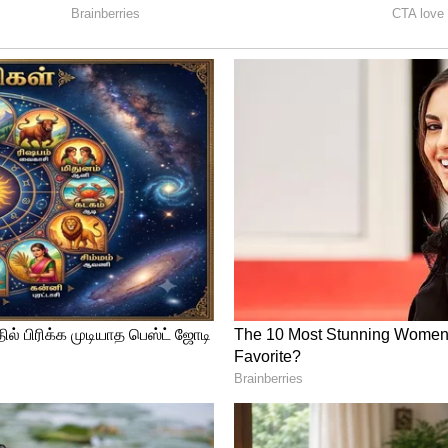
ுணைக்கருவி மட்டுமே. ஆனால் நர்சிங், தெரபி
ுக்குத் தேவைப்படும் மனரீதியான
னிதர்களால் மட்டுமே வழங்க முடியும். அறுவை
டிவெடுக்கும் திறன் மனிதர்களுக்கு மட்டுமே
ப்போதும் பாதுகாப்பானவை. மருத்துவத்
AI உதவலாமே தவிர, நோயாளியைக்
ப்பாளர்கள் (Nurses & Caregivers):
 அரவணைப்பு, ஆறுதல் மற்றும் உடல்ரீதியான
 இயந்திரத்தால் தர முடியாது.
ம் ஆலோசகர்கள் (Psychologists &
ளைச்சல், ஏமாற்றம், மற்றும் உணர்வுப்
ந்து கொண்டு, அவர்களுக்கு கவுன்சிலிங்
த்தியம்.