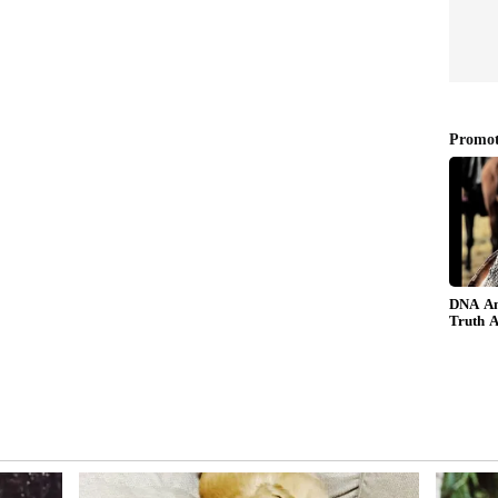
ளுக்கு மனிதர்களின் நேரடிப் பங்களிப்பு
க் கற்றுக்கொண்டால் கெரியரில் நீங்கள்தான்
இந்த 7 AI Skills இருந்தா
நீங்க தான் ராஜா.! உங்க
கிட்ட கூட யாரும் நெருங்க
தான்
முடியாது.! வேலையும்
தீர்கள்!
பறிபோகாது.! கெத்து
காட்டலாம்.!