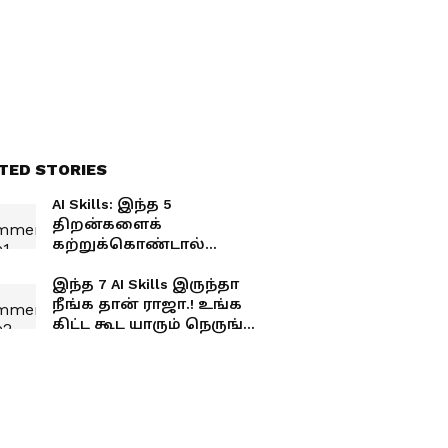
TED STORIES
AI Skills: இந்த 5
திறன்களைக்
கற்றுக்கொண்டால்
கெரியரில் நீங்கள்தான்
டாப்! பின்தங்கி
இந்த 7 AI Skills இருந்தா
விடாதீர்கள்!
நீங்க தான் ராஜா.! உங்க
கிட்ட கூட யாரும் நெருங்க
முடியாது.! வேலையும்
பறிபோகாது.! கெத்து
காட்டலாம்.!