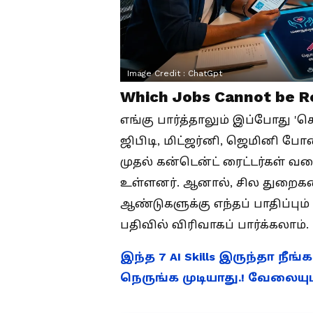
Image Credit :
ChatGpt
Which Jobs Cannot be Re
எங்கு பார்த்தாலும் இப்போது 'செ
ஜிபிடி, மிட்ஜர்னி, ஜெமினி போன
முதல் கன்டென்ட் ரைட்டர்கள் 
உள்ளனர். ஆனால், சில துறைகளை
ஆண்டுகளுக்கு எந்தப் பாதிப்பு
பதிவில் விரிவாகப் பார்க்கலாம்.
இந்த 7 AI Skills இருந்தா நீங்
நெருங்க முடியாது.! வேலையும