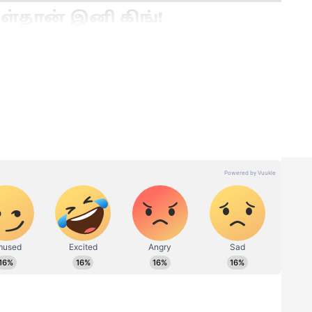
்தான் இனி கிங்!
ன்றுவிடும். பிளம்பிங், எலக்ட்ரிக்கல், தச்சு
ற நிஜ உலக வேலைகளை ரோபோக்களால் செய்ய
 உள்ள தனிப்பட்ட சிக்கல்களுக்கு மனித
 முடியும். அதனால், கோடிங் செய்பவரை விட
ேலை பாதுகாப்பானது. அன்றாட வாழ்வில்
ிக்கல்களைத் தீர்க்கும் வேலைகளை AI-யால்
கள் மற்றும் கார்பெண்டர்கள் (Plumbers,
ரு வீட்டின் அமைப்பும், அங்கு ஏற்படும்
 இதற்குத் தேவையான நுணுக்கமான உடல்
 ஏற்றவாறு சிந்திக்கும் திறனும்
வில்லை.
nstruction Workers & Architects):
தளத்தின்