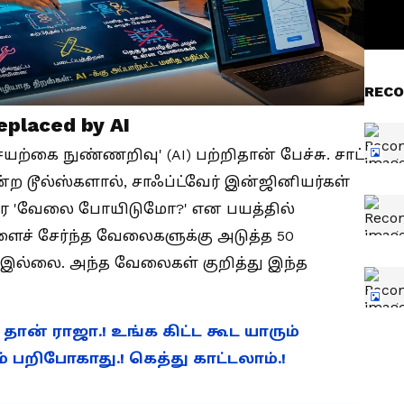
RECO
placed by AI
யற்கை நுண்ணறிவு' (AI) பற்றிதான் பேச்சு. சாட்
்ற டூல்ஸ்களால், சாஃப்ட்வேர் இன்ஜினியர்கள்
வரை 'வேலை போயிடுமோ?' என பயத்தில்
ச் சேர்ந்த வேலைகளுக்கு அடுத்த 50
ம் இல்லை. அந்த வேலைகள் குறித்து இந்த
க தான் ராஜா.! உங்க கிட்ட கூட யாரும்
் பறிபோகாது.! கெத்து காட்டலாம்.!