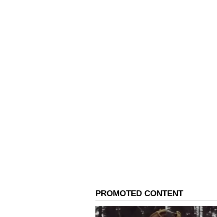
சூழலுக்கு ஏற்ப மாறும் வேலைக
தேவை
AI Skills: இந்த 5 திறன்களை
டாப்! பின்தங்கி விடாதீர்கள்!
Related Articles
AI Skills: இந்த 5
திறன்களைக்
கற்றுக்கொண்டால்
கெரியரில் நீங்கள்
டாப்! பின்தங்கி விடா