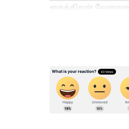
கைத்திறன் வேலைகள
AI புரட்சி டிஜிட்டல் திரையோடு நி
வேலை, HVAC ரிப்பேர் போன்
முடியாது. ஒவ்வொரு இடத்திலும்
மூளையால் மட்டுமே தீர்வு காண
வெல்டர் அல்லது பிளம்பரின் வ
எதிர்பாராத பழுதுகள் மற்றும் ச
செய்ய முடியாது.
பிளம்பர்கள், எலக்ட்ரீஷியன்
Electricians, Carpenters):
ஒவ்வொ
பழுதுகளும் வெவ்வேறானவை.
உழைப்பும், அந்தந்த இடத்திற்கு
ரோபோக்களுக்கு இன்னும் வர
கட்டிடக் கலை வல்லுநர்கள் (Co