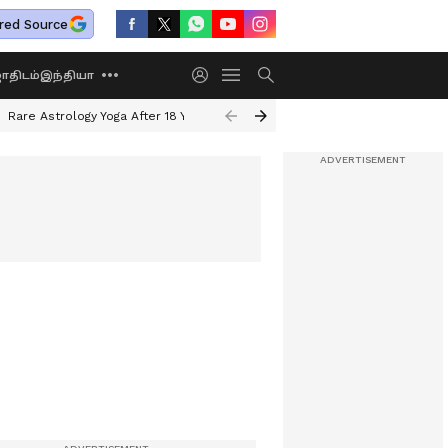
red Source
திடம்
இந்தியா
Rare Astrology Yoga After 18 Years
Dwi Pushkar Yoga 2026
Guru Peyar