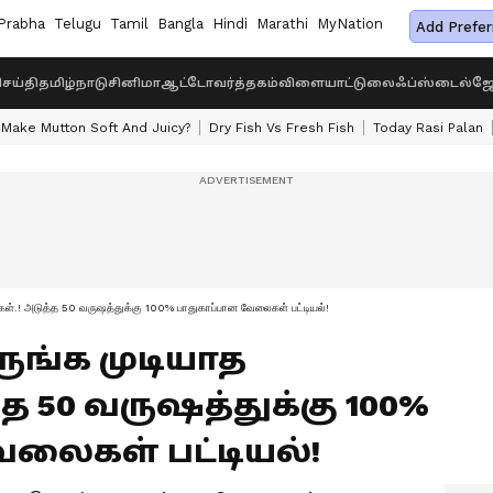
Prabha
Telugu
Tamil
Bangla
Hindi
Marathi
MyNation
Add Prefer
ெய்தி
தமிழ்நாடு
சினிமா
ஆட்டோ
வர்த்தகம்
விளையாட்டு
லைஃப்ஸ்டைல்
ஜோ
Make Mutton Soft And Juicy?
Dry Fish Vs Fresh Fish
Today Rasi Palan
ள்.! அடுத்த 50 வருஷத்துக்கு 100% பாதுகாப்பான வேலைகள் பட்டியல்!
ருங்க முடியாத
த 50 வருஷத்துக்கு 100%
லைகள் பட்டியல்!