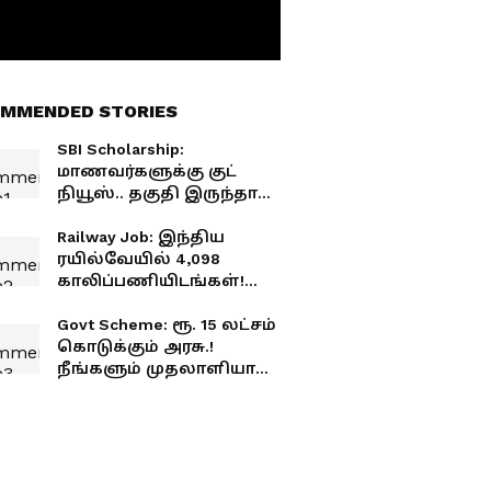
MMENDED STORIES
SBI Scholarship:
மாணவர்களுக்கு குட்
நியூஸ்.. தகுதி இருந்தால்
ரூ.15 லட்சம் வரை
உதவித்தொகை.. அப்ளை
Railway Job: இந்திய
பண்ணுங்க
ரயில்வேயில் 4,098
காலிப்பணியிடங்கள்!
மாதம் எவ்வளவு சம்பளம்
தெரியுமா?
Govt Scheme: ரூ. 15 லட்சம்
விண்ணப்பிப்பது எப்படி?
கொடுக்கும் அரசு.!
நீங்களும் முதலாளியாக
நேரம் வந்தாச்சு.! உடனே
அப்ளை பண்ணுங்க.!