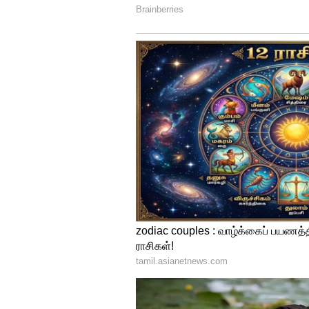
மருத்துவத் துறையில் AI ஒரு த
போன்ற வேலைகளில் நோயாளிகள
ஆதரவையும், அனுதாபத்தையும் ம
சிகிச்சையின்போது நொடியில் மு
உண்டு. எனவே இந்த வேலைகள் எ
துறையில் நோயைக் கண்டறிய 
கவனித்துக் கொள்ள முடியாது.
செவிலியர்கள் மற்றும் பராமரி
நோயாளிகளுக்குத் தேவையான
அவசரக் காலப் பராமரிப்பை ஒரு
மனநல மருத்துவர்கள் மற்று
Therapists):
மனிதர்களின் மன உ
போராட்டங்களை ஆழமாகப் புரி
வழங்க மனித மனம் மட்டுமே சா