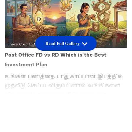
Read Full Gallery
Image Credit :
AI
Post Office FD vs RD Which is the Best
Investment Plan
உங்கள் பணத்தை பாதுகாப்பான இடத்தில்
முதலீடு செய்ய விரும்பினால் வங்கிகளை
விட தபால் அலுவலக திட்டங்கள் ஒரு
சிறந்த தேர்வாக இருக்கும். போஸ்ட் ஆபீஸ்
TD (FD) மற்றும் RD இரண்டுமே நிலையான
வட்டி விகிதங்களை வழங்கும் அரசாங்கத்
திட்டங்கள். உங்களிடம் ரூ.50,000 இருந்தால்,