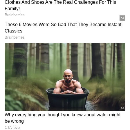
உள்நாட்டு எண்ணெய் நிறுவனங்களுக்கு
நிதிச் சுமை அதிகரித்துள்ளதாகத் துறை
சார்ந்தவர்கள் கூறுகின்றனர். இந்தச்
சூழலில், விலை உயர்வைத் தவிர வேறு
வழியில்லை என அதிகாரிகள்
தெரிவிக்கின்றனர்.
இந்த நிலையில், 14.2 கிலோ வீட்டு உபயோக
சிலிண்டர் மீது ரூ.29 கூடுதலாக
வசூலிக்கப்படும் என எண்ணெய்
நிறுவனங்கள் அறிவித்துள்ளன. இந்த புதிய
விலை ஜூன் 7 முதலே அமலுக்கு
வந்துவிட்டது. கடந்த மூன்று மாதங்களில்
இது இரண்டாவது விலை உயர்வு என்பது
குறிப்பிடத்தக்கது.