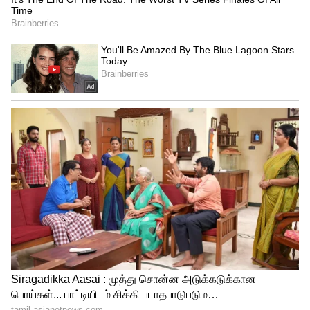
கேஸ் விலை அதிகமாக உள்ளது.
PNG: சிலிண்டர் வேண்டாம்.! இனி 24
மணி நேரமும் பைப் மூலம் கேஸ் வரும்.!
PNG இணைப்பு வாங்குவது எப்படி?