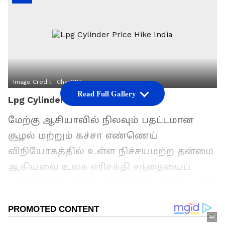
Image Credit :
ChatGPT
Read Full Gallery
Lpg Cylinder Price Hike India
மேற்கு ஆசியாவில் நிலவும் பதட்டமான
சூழல் மற்றும் கச்சா எண்ணெய்
விநியோகத்தில் உள்ள நிச்சயமற்ற தன்மை
ஆகியவை உலக எரிசக்தி சந்தையைப்
பாதிக்கின்றன. இதனால், கேஸ் இறக்குமதி
செலவு கணிசமாக அதிகரித்துள்ளது.
சர்வதேச சந்தையில் விலை உயர்ந்ததால்,