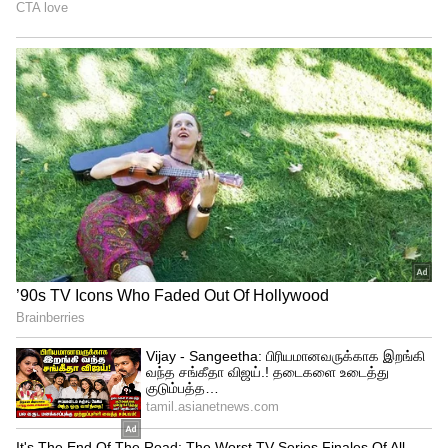
நகரங்களில் எல்பிஜி சிலிண்டர் விலை
பின்வருமாறு மாறியுள்ளது:
ஹைதராபாத் – ரூ.967-லிருந்து ரூ.996 ஆக
உயர்வு.
டெல்லி – ரூ.913-லிருந்து ரூ.942.
மும்பை – ரூ.912.50-லிருந்து ரூ.941.40.
கொல்கத்தா – ரூ.939-லிருந்து ரூ.968.
சென்னை – ரூ.928.50-லிருந்து ரூ.957.50.
பெங்களூரு – ரூ.915.50-லிருந்து ரூ.944.50.
பாட்னா – ரூ.1002.50-லிருந்து ரூ.1031.50.
லக்னோ – ரூ.951-லிருந்து ரூ.980.
ஜெய்ப்பூர் – ரூ.916.50-லிருந்து ரூ.945.50.
தற்போது, நாட்டிலேயே பாட்னாவில்தான்