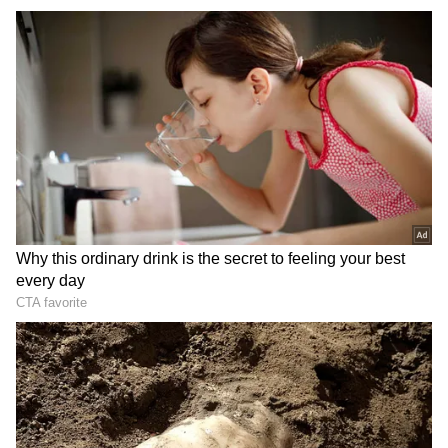
Rocket Stove: சிலிண்டர் விலை
உயர்ந்தாலும் கவலை இல்லை.! 10
செங்கல் வச்சு சூப்பர் அடுப்பு
செய்யலாம்.! 24 மணி நேரமும்
சமைக்கலாம்.!
ஏசியாநெட் தமிழ்-ஐ உங்கள் முதன்மைத்
தேர்வாக்குங்கள்