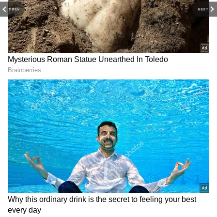
PREV
NEXT
2
4
Image Credit :
Asianet News
முக்கிய நகரங்களில் புதிய கேஸ் விலை
புதிய விலை உயர்வுக்குப் பிறகு, பல்வேறு