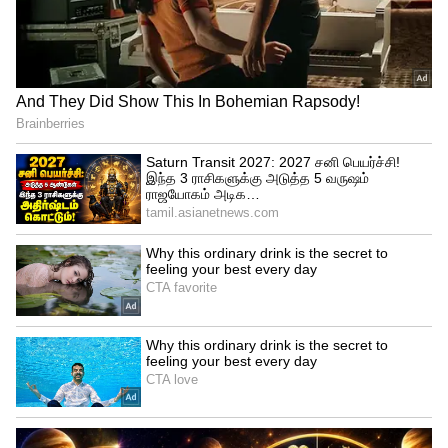
Related Articles
LPG cylinder : கேஸ் சீக்கிரம் தீர்ந்துடுதா?
20 நாள் எக்ஸ்ட்ரா வரணுமா? இந்த 5
சிம்பிள் டிப்ஸ் ஃபாலோவ் பண்ணுங்க.!
PNG: சிலிண்டர் வேண்டாம்.! இனி 24
மணி நேரமும் பைப் மூலம் கேஸ் வரும்.!
PNG இணைப்பு வாங்குவது எப்படி?
3
8