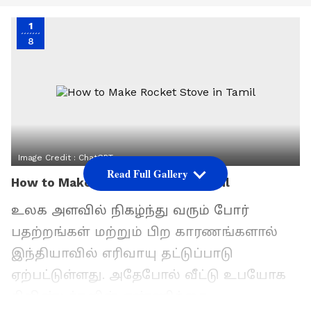
1
8
Image Credit :
ChatGPT
Read Full Gallery
How to Make Rocket Stove in Tamil
உலக அளவில் நிகழ்ந்து வரும் போர்
பதற்றங்கள் மற்றும் பிற காரணங்களால்
இந்தியாவில் எரிவாயு தட்டுப்பாடு
ஏற்பட்டுள்ளது. அதேபோல் வீட்டு உபயோக
சிலிண்டர்களின் எண்ணிக்கை