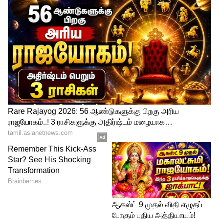
Image Credit :
Yotube
புகையில்லா விறகு அடுப்பு தயாரிக்கும்
முறை
பாரம்பரிய விறகு அடுப்புகளை
ஒப்பிடுகையில் குறைந்த அளவு விறகுகளே
இதற்கு போதுமானது. சிறிய குச்சிகள்,
காய்ந்த இலைகள், சிறிய கிளைகளைக்
கொண்டு இந்த அடுப்பில் எளிதாக சமைக்க
முடியும். விறகுகள் முழுமையாக எரிவதால்
புகை வெளியேற்றமும் மிகவும் குறைவு.
இதனால் சுவாசப் பிரச்சனைகள்
தடுக்கப்படுகிறது. இந்த அடுப்பை
பயன்படுத்துவதால் சமையலறையும்