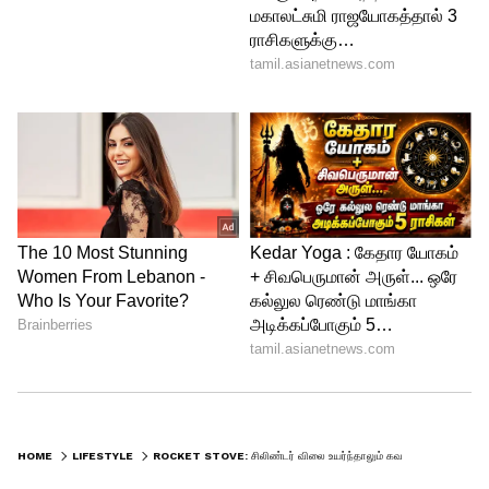
மிகவும் தூய்மையாக இருக்கும். வெப்பம்
பிற பகுதிகளுக்கு சிதறாமல் பாத்திரத்திற்கு
நேரடியாக சமைக்கப்படுவதால் கேஸ்
அடுப்பை விட கூடுதல் வேகத்துடன் உணவு
சமைக்க முடியும். மேலும் காசு கொடுத்து
விறகு வாங்க வேண்டும் என்கிற
அவசியமும் இருக்காது.
HOME
LIFESTYLE
ROCKET STOVE: சிலிண்டர் விலை உயர்ந்தாலும் கவலை இல்லை.! 10 செங்கல் வச்சு சூப்பர் அடுப்பு செய்யலாம்.! 24 மணி நேரமும் சமைக்கலாம்.!