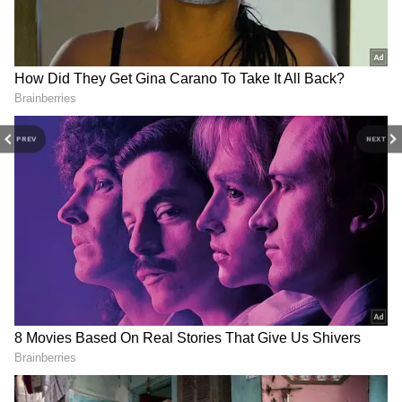
Image Credit :
Yotube
ராக்கெட் அடுப்பு செய்வது எப்படி?
கேஸ் விலை உயர்வு அல்லது சிலிண்டர்
தட்டுப்பாடு போன்ற சூழ்நிலைகளில்
PREV
NEXT
ராக்கெட் அடுப்பு சிறந்த மாற்றாக
அமைகிறது. இந்த அடுப்பு குறைந்த
விறகுகளை பயன்படுத்தி புகையில்லாமல்
சமைக்க உதவும் ஒரு தொழில்நுட்பமாகும்.
இந்த பிரத்யேக வடிவமைப்பைக் கொண்ட
அடுப்பு விறகுகளை முழுமையாக எரித்து,
புகையை குறைத்து, நேரடியாக வெப்பத்தை
சமையல் பாத்திரத்திற்கு கடத்துகிறது. இந்த
அடுப்பின் அடிப்பாகம் L வடிவத்தில்