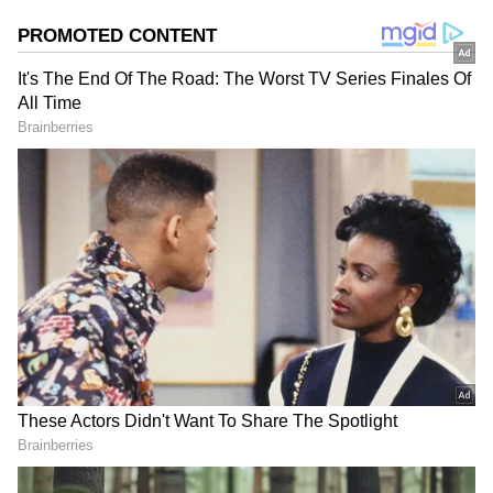
அதிகரிக்கப்பட்டு, வணிக சிலிண்டர்களின்
எண்ணிக்கை குறைக்கப்பட்டுள்ளது.
சிலிண்டர் புக்கிங் செய்யும் நாட்களும்
நீட்டிக்கப்பட்டுள்ளன. சிலிண்டர் தட்டுப்பாடு
காரணமாக ஹோட்டல், டீக்கடைகள் மற்றும்
உணவு சார்ந்த தொழில்கள் கடுமையான
பாதிப்பு உள்ளாகி இருக்கின்றன. இந்த
நிலையில் பெட்ரோல் மற்றும் டீசல் விலை
உயர்ந்திருப்பதால் சிலிண்டர் விலையும்
உயரலாம் என்கிற அச்சம் நிலவுகிறது.
ஏசியாநெட் தமிழ்-ஐ உங்கள் முதன்மைத்
தேர்வாக்குங்கள்