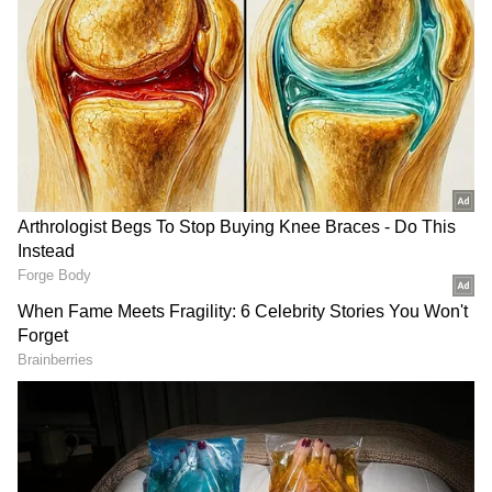
180 கிலோமீட்டர் வரை செல்லும் ரேஞ்ச், 115
கிமீ வேகம், ADAS பாதுகாப்பு
தொழில்நுட்பம், ரியர் கேமரா உள்ளிட்ட பல
பிரீமியம் அம்சங்களுடன் இந்த ஸ்கூட்டர்
கவனத்தை ஈர்த்துள்ளது.
ஏசியாநெட் தமிழ்-ஐ உங்கள் முதன்மைத்
தேர்வாக்குங்கள்