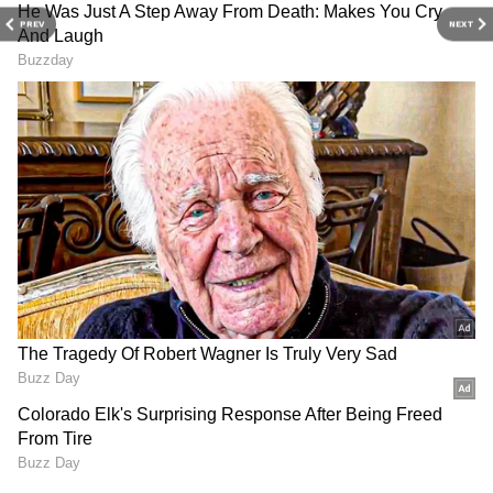
தரவின்படி, ஒருமுறை முழுமையாக சார்ஜ்
PREV
NEXT
செய்தால் 180 கிலோமீட்டர் வரை பயணிக்க
முடியும்.
மேலும், 0 முதல் 80% வரை வெறும் 3 மணி
நேரத்தில் சார்ஜ் செய்ய முடியும் என
தெரிவிக்கப்பட்டுள்ளது. இதனால் தினசரி
அலுவலக பயணம் மட்டுமல்லாமல், நீண்ட
தூர பயணங்களுக்கும் இது ஏற்றதாக
இருக்கும்.
115 கிமீ வேகம்
இந்த ஸ்கூட்டரில் 12 kW Peak Power கொண்ட
மிட்-மவுண்டட் PMSM மோட்டார்
பயன்படுத்தப்பட்டுள்ளது.