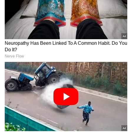
2
4
Image Credit :
Google
180 கிமீ வரை ரேஞ்ச்
Keeway Hypevolt-R-ல் 5.04 kWh NMC பேட்டரி
வழங்கப்பட்டுள்ளது. நிறுவனம் கூறும் IDC