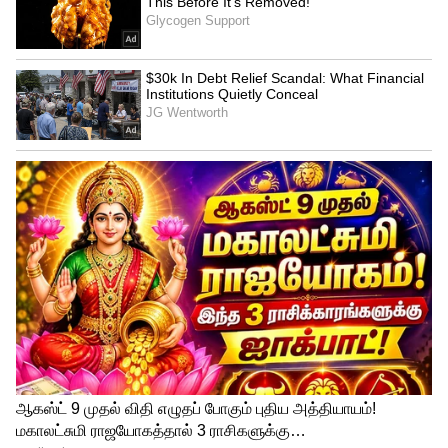
Related Articles
TVS Ntorq 125: ரூ.82,500 விலையில்
டிவிஎஸ் என்டார்க் 125 டிஸ்க் ஸ்கூட்டர்..
விலை, மைலேஜ் எல்லாம் தெறிக்குது!
Ola S1: ரூ.1 லட்சம் கூட இல்ல.. 176 கி.மீ
ரேஞ்ச்.. மிரட்டலான அம்சங்களுடன் ஓலா