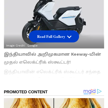
Read Full Gallery
Image Credit :
Google
இந்தியாவில் அறிமுகமான Keeway-யின்
முதல் எலெக்ட்ரிக் ஸ்கூட்டர்!
இந்தியாவின் எலெக்ட்ரிக் ஸ்கூட்டர் சந்தை
நாளுக்கு நாள் போட்டி அதிகரித்து வரும்
நிலையில், Keeway நிறுவனம் தனது முதல்
எலெக்ட்ரிக் மேக்ஸி-ஸ்கூட்டரான Hypevolt-
R-ஐ இந்தியாவில் அறிமுகப்படுத்தியுள்ளது.