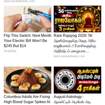
S1 X எலெக்ட்ரிக் ஸ்கூட்டர்!
3
4
Image Credit :
Google
பாதுகாப்பில் புதிய தரம்
இந்த ஸ்கூட்டரின் மிகப்பெரிய சிறப்பம்சம்
அதன் பாதுகாப்பு வசதிகள்தான்.
இதில் இடம்பெற்றுள்ளவை:
• ADAS (Advanced Driver Assistance System)