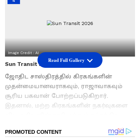
4
Image Credit :
AI
Read Full Gallery
Sun Transit 2026
ஜோதிட சாஸ்திரத்தில் கிரகங்களின்
முதன்மையானவராகவும், ராஜாவாகவும்
சூரிய பகவான் போற்றப்படுகிறார்.
இதனால், மற்ற கிரகங்களின் நகர்வுகளை
விட சூரியனின் ராசி மற்றும் நட்சத்திர
மாற்றங்கள் மனித வாழ்க்கையில் மிக
முக்கிய திருப்புமுனைகளை