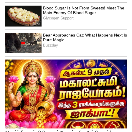
இது சாதகமான காலம்.
உடல்நலம் திருப்திகரமாக இருக்கும், இது
உங்களை சுறுசுறுப்பாக இயங்க வைக்கும்.
குடும்ப உறுப்பினர்களின் முழு ஒத்துழைப்பு
உங்களுக்குக் கிடைக்கும். நீண்ட நாள்
மனக்கவலைகள் நீங்கி அமைதி உண்டாகும்.
இதையும் படிங்க
:
புதன் தரும் பத்ர
ராஜயோகம் 2026: கடன் தீரும், காசு
சேரும்.. அதிர்ஷ்டக் காற்றில்
மிதக்கப்போகும் 3 ராசிகள்!