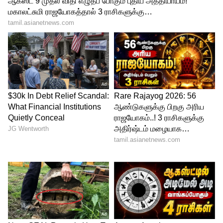
Related Articles
வார ராசிபலன் 2026: ஜூலை 6 டூ ஜூலை