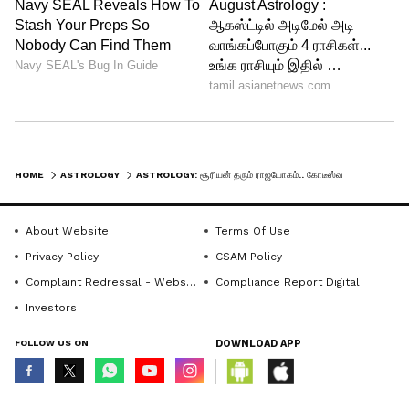
12 பண மழையில் நனையப்போகும்
'அந்த' ராசிகள்? உங்க ராசி இருக்கா?
Love Horoscope: மனைவியை ராணி
போல் தாங்கும் 'அந்த' 4 ராசி ஆண்கள்!
காதல் மன்னர்கள்!
3
4
HOME
ASTROLOGY
ASTROLOGY: சூரியன் தரும் ராஜயோகம்.. கோடீஸ்வரராகப் போகும் 3 ராசிகள்.. தொட்டதெல்லாம் பொன்னாகும்!
About Website
Terms Of Use
Privacy Policy
CSAM Policy
Complaint Redressal - Website
Compliance Report Digital
Image Credit :
Pixabay
Investors
சிம்மம்
FOLLOW US ON
DOWNLOAD APP
சிம்ம ராசியின் அதிபதியே சூரியன்
என்பதால், இந்த பூச நட்சத்திரப் பெயர்ச்சி