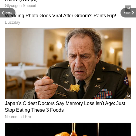
PREV
NEXT
2
4
Image Credit :
Pixabay
மேஷம்