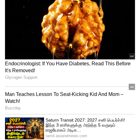
மேஷ ராசி நேயர்களுக்கு இந்த சூரிய
நட்சத்திர பெயர்ச்சி அபரிமிதமான
அதிர்ஷ்டத்தையும், நல்வாழ்வையும்
அள்ளித்தரவுள்ளது. நிதிநிலை
வலுவடையும். நீண்ட நாட்களாக முடங்கிக்
கிடந்த காரியங்கள் மற்றும் தொழில்
திட்டங்கள் இப்போது தடையின்றி மீண்டும்
தொடங்கும்.
உத்தியோகத்தில் இருப்பவர்களுக்குப்
புதிய பதவிகளும், பொறுப்புகளும் தேடி
வரும். ஆரம்பத்தில் சவாலாக இருந்தாலும்,
உங்களின் திறமையை மேலதிகாரிகளுக்கு
நிரூபிக்க இதுவே சிறந்த வாய்ப்பு. புதிய
முதலீடுகளைச் செய்ய நினைப்போருக்கு