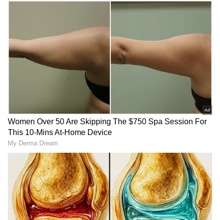
ஏற்படுத்துகின்றன.
அந்தவகையில், இந்த ஜூலை மாதத்தில்
நிகழப்போகும் சூரியனின் நட்சத்திர
இடப்பெயர்ச்சி ஆன்மீக ரீதியாகவும்,
ஜோதிட ரீதியாகவும் பெரும் முக்கியத்துவம்
வாய்ந்ததாகப் பார்க்கப்படுகிறது.
வரும் ஜூலை 20 ஆம் தேதி சூரிய பகவான்
பூச நட்சத்திரத்திற்குள் பிரவேசிக்க
உள்ளார். வரவிருக்கும் ஆகஸ்ட் 03 ஆம்
தேதி வரை அவர் இதே நட்சத்திரத்தில்
சஞ்சரிப்பார். இந்த நட்சத்திர மாற்றத்தின்
தாக்கம் 12 ராசிகளிலுமே காணப்பட்டாலும்,
குறிப்பிட்ட 3 ராசிக்காரர்களுக்கு இந்த