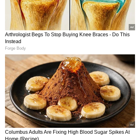
காலகட்டம் பொற்காலமாக
அமையப்போகிறது. அந்த அதிர்ஷ்ட ராசிகள்
எவை என்று இங்கே காண்போம்.
இதையும் படிங்க:
Chanakya Niti: இந்த 4
குணமுள்ளவங்க உங்க மனைவி கூட
பழகினா குடும்பமே சீரழிஞ்சிடும்!
கணவர்களே உஷார்!
ஏசியாநெட் தமிழ்-ஐ உங்கள் முதன்மைத்
தேர்வாக்குங்கள்