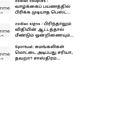
zodiac couples :
வாழ்க்கைப் பயணத்தில்
பிரிக்க முடியாத பெஸ்ட்
ஜோடி ராசிகள்!
zodiac signs : பிரிந்தாலும்
விதியின் ஆட்டத்தால்
மீண்டும் ஒன்றிணையும்
6 ராசிகள்!
Spiritual: சுமங்கலிகள்
மொட்டை அடிப்பது சரியா,
தவறா? சாஸ்திரம்
சொல்வது என்ன?
சுமங்கலிப் பெண்கள்
அறிய வேண்டிய முக்கிய
தகவல்.!