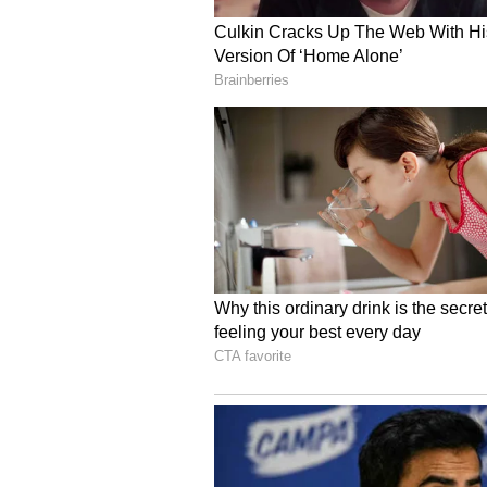
Image Credit :
Pixabay
கடக ராசிக்காரர்கள்
சந்திரனை அதிபதியாக கொண்ட
மற்றவர்கள் மீது அதிக பாசமும்
பாதுகாப்பாக பார்த்துக்கொள்வத