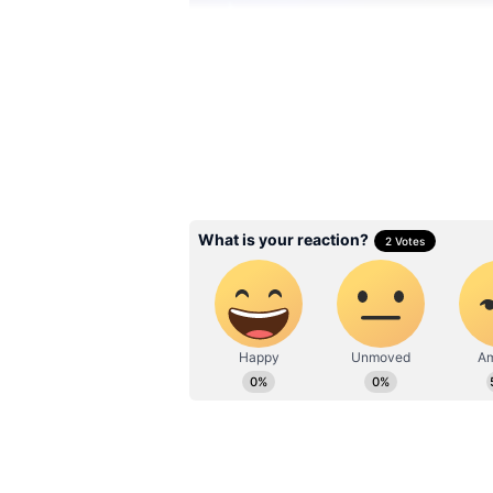
Image Credit :
Pixabay
ரிஷப ராசிக்காரர்கள்
சுக்கிரனின் ஆதிக்கம் நிறைந்த
வாழ்க்கையிலும் சரி, மிகுந்த அ
இவர்களிடம் நேர்மையும் விசுவா
தற்காலிகமான உறவுகளைத் தவிர்த்
அமைப்பிற்கும் இவர்கள் அதிக மு
உங்கள் வாழ்க்கையில் பொருளா
மற்றும் குறையாத காதல் ஆகிய
நினைத்தால், உங்களுக்கு ரிஷப ர
இதையும் படிங்க:
மகாலட்சுமி ர
அதிர்ஷ்டம் குவியும்: