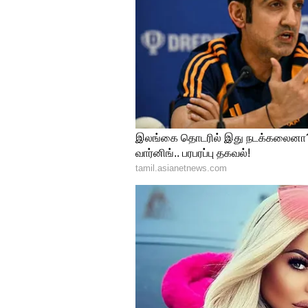
எதற்கடுத்தாலும் குடும்பத்தின
இருக்கும்.
உணர்வுப்பூர்வமாக உங்களை பு
குடும்பப் பொறுப்புகளை தட்டிக்
அமைதியான, அன்பான இல்லற வ
வல்லவர்கள்.