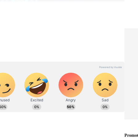
 ரிஷப ராசி ஆண்கள், காதலிலும் சரி, திருமண
ர்ப்பணிப்புடன் செயல்படக்கூடியவர்கள்.
சமும் இயல்பாகவே குடிசொண்டிருக்கும்.
து, நீண்ட கால பந்தத்திற்கும் குடும்ப
க்கியத்துவம் தருவார்கள்.
தார ஸ்திரத்தன்மை, ஆடம்பரமான வசதிகள்
வற்றைத் தரும் ஒரு கணவர் வேண்டும் என
ாசி ஆண்கள் மிகச்சிறந்த தேர்வு.
ாஜயோகம்! இந்த 2 ராசிக்காரர்களுக்கு பணம்,