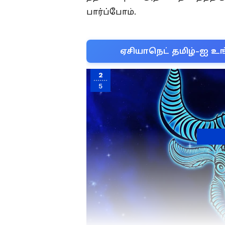
பார்ப்போம்.
ஏசியாநெட் தமிழ்-ஐ உங
2
5