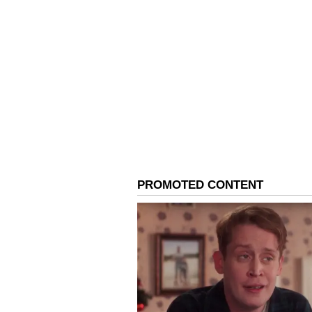
https://tamil.asianetnews.com/g
zodiac-signs-may-attract-wealt
Related Articles
Astrology: சனி-கேது
சேர்க்கை 2026: இந்
ராசிகளின் காட்டில்
பண மழை தான்! உ
ராசி இருக்கா?
3
5