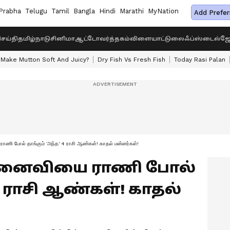
Prabha
Telugu
Tamil
Bangla
Hindi
Marathi
MyNation
Add Prefer
ெய்தி
தமிழ்நாடு
சினிமா
ஆட்டோ
வர்த்தகம்
விளையாட்டு
லைஃப்ஸ்டைல்
ஜோ
Make Mutton Soft And Juicy?
Dry Fish Vs Fresh Fish
Today Rasi Palan
 போல் தாங்கும் 'அந்த' 4 ராசி ஆண்கள்! காதல் மன்னர்கள்!
e: மனைவியை ராணி போல்
 4 ராசி ஆண்கள்! காதல்