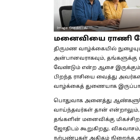
Image Credit :
AI
மனைவியை ராணி போல்
திருமண வாழ்க்கையில் நுழையு
அன்பானவராகவும், தங்களுக்கு
வேண்டும் என்ற ஆசை இருக்கும்
பிறந்த ராசியை வைத்து அவர்கள
வாழ்க்கைத் துணையாக இருப்பார்
பொதுவாக அனைத்து ஆண்களும
வாய்ந்தவர்கள் தான் என்றாலும்,
தங்களின் மனைவிக்கு மிகச்சி
ஜோதிடம் கூறுகிறது. விசுவாசம
நற்பண்புகள் அதிகம் நிறைந்த அ