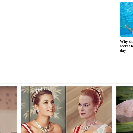
allery/astrology/mahalakshmi-raja-yoga-these-2-
h-and-success-ai7gr89
Astrology: அடிச்சு
த 3
கேட்டாலும் சொல்ல
 'இனி'
மாட்டாங்க! உயிரே
ங்க
போனாலும் ரகசியம்
காக்கும் டாப் 3
ராசிக்காரர்கள்!