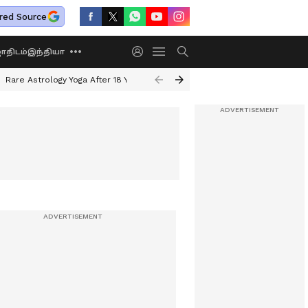
red Source
திடம்
இந்தியா
Rare Astrology Yoga After 18 Years
Dwi Pushkar Yoga 2026
Guru Peyar