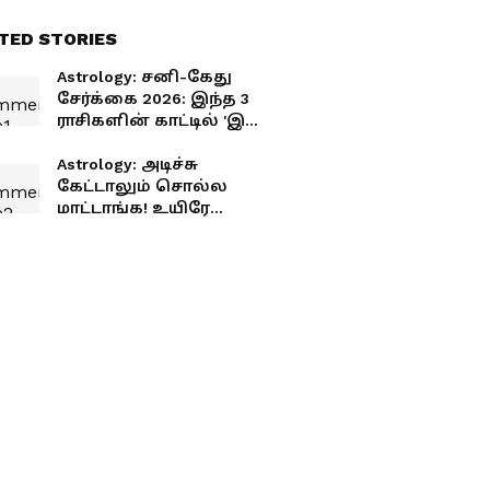
TED STORIES
Astrology: சனி-கேது
சேர்க்கை 2026: இந்த 3
ராசிகளின் காட்டில் 'இனி'
பண மழை தான்! உங்க
ராசி இருக்கா?
Astrology: அடிச்சு
கேட்டாலும் சொல்ல
மாட்டாங்க! உயிரே
போனாலும் ரகசியம்
காக்கும் டாப் 3
ராசிக்காரர்கள்!