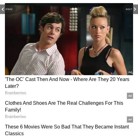
சந்திரன் நமது எண்ணங்களுக்கும், ராகு
PREV
NEXT
மாயைக்கும் அதிபதிகள். இந்தச் சேர்க்கை
நிலவும் போது, காரணமே இல்லாமல் மனம்
ஒருவித படபடப்புடன் இருக்கலாம். எடுக்க
வேண்டிய முடிவுகளில் தெளிவில்லாமல்
குழப்பம் மிஞ்சும். குறிப்பாக, இன்று
அவிட்டம் மற்றும் சதயம்
நட்சத்திரக்காரர்கள் தேவையற்ற
விவாதங்களைத் தவிர்ப்பது நிம்மதி தரும்.