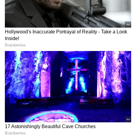
2
4
Image Credit :
Chat GPT
கிரகண யோகம் என்றால் என்ன?
வானியல் அடிப்படையில் இது ஒரு நிழல்
சேர்க்கை மட்டுமே என்றாலும், ஜோதிட
ரீதியாக சந்திரன் ராகுவுடன் இணையும்
போது 'சந்திர கிரகணம்' போன்ற ஒரு சூழல்
தனிப்பட்ட ஜாதக ரீதியாக உருவாகிறது.