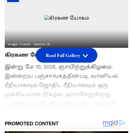
Image Credit :
Gemini AI
கிரகண யோகம்
Read Full Gallery
இன்று மே 10, 2026, ஞாயிற்றுக்கிழமை.
இன்றைய பஞ்சாங்கத்தின்படி, வானியல்
ரீதியாகவும் ஜோதிட ரீதியாகவும் ஒரு
முக்கியமான நிகழ்வு அரங்கேறுகிறது.
மனதிற்கு அதிபதியான சந்திர பகவான்,
நிழல் கிரகமான ராகு அமர்ந்திருக்கும் கும்ப
ராசிக்குள் பிரவேசிக்கிறார். இந்த
இணைப்பையே ஜோதிட சாஸ்திரம்