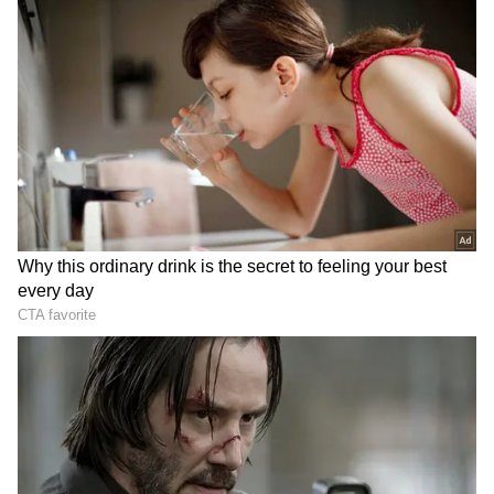
"கிரகண யோகம்" அல்லது சந்திர-ராகு
தோஷம் என்று அழைக்கிறது.
ஏசியாநெட் தமிழ்-ஐ உங்கள் முதன்மைத்
தேர்வாக்குங்கள்