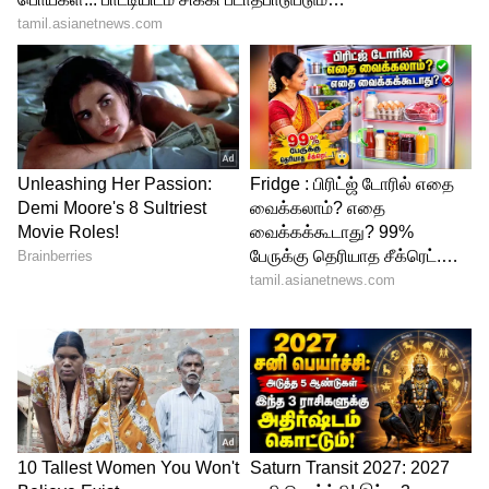
இருக்கும் திசையில் பயணம்
மேற்கொள்வது காரியத் தடைகளையும்,
எதிர்பாராத விரயங்களையும் ஏற்படுத்தும்
என்பது ஐதீகம். ஒருவேளை தவிர்க்க
முடியாத காரணங்களால் இன்று நீங்கள்
மேற்கு நோக்கி பயணிக்க
வேண்டியிருந்தால், கிளம்பும் முன் சிறிதளவு
வெல்லம் உட்கொண்டு, குலதெய்வத்தை
வணங்கிவிட்டுச் செல்லுங்கள். இது
எதிர்மறை அதிர்வுகளைக் குறைக்க உதவும்.