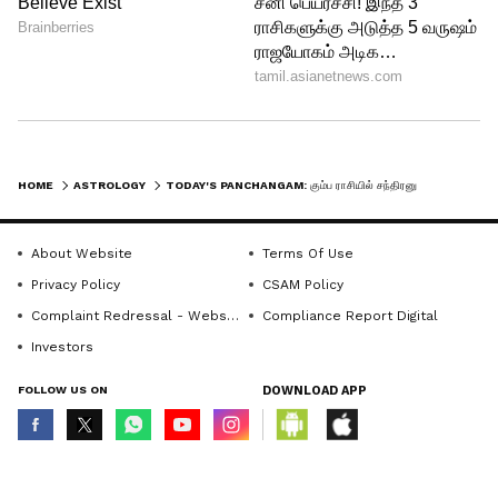
HOME
ASTROLOGY
TODAY'S PANCHANGAM: கும்ப ராசியில் சந்திரனுடன் சேரும் ராகு! இன்று இந்த திசையில் சென்றால் சிக்கல்..?
4
4
About Website
Terms Of Use
Privacy Policy
CSAM Policy
Complaint Redressal - Website
Compliance Report Digital
Investors
FOLLOW US ON
DOWNLOAD APP
Image Credit :
Chat GPT
நேர மேலாண்மை: ராகு காலம் மற்றும்
© Copyright 2026 Asianxt Digital Technologies Private Limited (Formerly
known as Asianet News Media & Entertainment Private Limited) | All Rights
எமகண்டம்