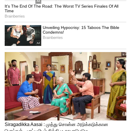
ஏமாற்றவே முடியாது! உங்க ராசி
இருக்கா?
3
4
Image Credit :
Grok
திசைச் சூலம்: மேற்கு திசையில்
எச்சரிக்கை!
பயணங்களைப் பொறுத்தவரை இன்றைய
நாள் சவாலானதாக அமையக்கூடும்.
ஞாயிற்றுக்கிழமைக்குரிய திசைச் சூலம்
மேற்கு ஆகும். சாஸ்திர ரீதியாக, சூலம்