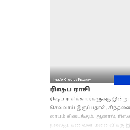
Image Credit :
Pixabay
ரிஷப ராசி
ரிஷப ராசிக்காரர்களுக்கு இன்று
செவ்வாய் இருப்பதால், சிந்தன
லாபம் கிடைக்கும். ஆனால், ரிஸ
நல்லது. கணவன் மனைவிக்கு இட