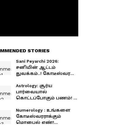
MMENDED STORIES
Sani Peyarchi 2026:
சனியின் ஆட்டம்
துவக்கம்..! கோடீஸ்வர
யோகம் பெரும் ராசிகள்
யார்?
Astrology: சூர்ய
பார்வையால்
கொட்டப்போகும் பணம்! 3
ராசிகளுக்கு நல்ல காலம்
பொறக்குது!
Numerology : உங்களை
கோடீஸ்வரராக்கும்
மொபைல் எண்!
மொபைல் எண்ணில்
ஒளிந்திருக்கும் ரகசியம்!