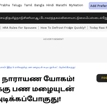
Prabha
Telugu
Tamil
Bangla
Hindi
Marathi
MyNation
Add Prefer
ெய்தி
தமிழ்நாடு
சினிமா
ஆட்டோ
வர்த்தகம்
விளையாட்டு
லைஃப்ஸ்டைல்
ஜோ
HRA Rules For Spouses
How To Defrost Fridge Quickly?
Today Rasi 
ம்! இந்த 5 ராசிகளுக்கு பண மழையுடன் கூடிய ஜாக்பாட் அடிக்கப்போகுது!
்மி நாராயண யோகம்!
FOO
க்கு பண மழையுடன்
அடிக்கப்போகுது!