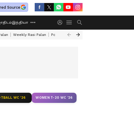
red Source
திடம்
இந்தியா
Palan
Weekly Rasi Palan
Powerful Rahu Transit
How To Make Mutton 
TBALL WC '26
WOMEN T-20 WC '26