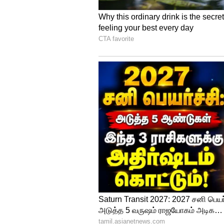
Image Credit :
Pixabay
துலாம் ராசி
துலாம் ராசிக்கு இன்று இனிம
காதல் உறவு வலுப்பெறும். கடி
நன்மைகள் கிடைக்கும். வியாபாரத
காண்பீர்கள்.