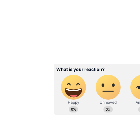
Related Articles
Astrology: சூர்ய
பார்வையால்
கொட்டப்போகும் பண
ராசிகளுக்கு நல்ல 
பொறக்குது!
3
6