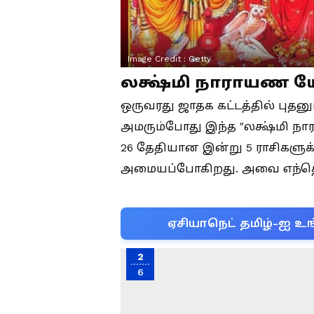
Image Credit :
Getty
லக்ஷ்மி நாராயண 
ஒருவரது ஜாதக கட்டத்தில் புதனு
அமரும்போது இந்த "லக்ஷ்மி ந
26 தேதியான இன்று 5 ராசிகளுக
அமையப்போகிறது. அவை எந்தெந்
ஏசியாநெட் தமிழ்-ஐ உங
2
6