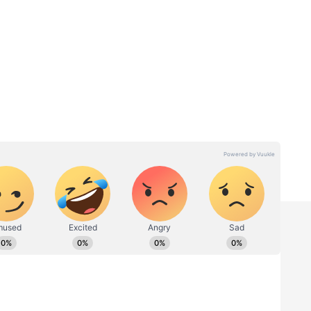
Daily Rasipalan: 12
ராசிகளுக்கான இன்றைய
ம்! 3
துல்லிய பலன்கள்!
காலம்
யாருக்கு லாபம்? யார்
எச்சரிக்கையாக இருக்க
வேண்டும்?