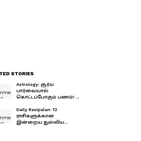
TED STORIES
Astrology: சூர்ய
பார்வையால்
கொட்டப்போகும் பணம்! 3
ராசிகளுக்கு நல்ல காலம்
பொறக்குது!
Daily Rasipalan: 12
ராசிகளுக்கான
இன்றைய துல்லிய
பலன்கள்! யாருக்கு
லாபம்? யார்