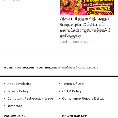
4
5
Image Credit :
Asianet News
HOME
ASTROLOGY
ASTROLOGY: சூர்ய பார்வையால் கொட்டப்போகும் பணம்! 3 ராசிகளுக்கு நல்ல காலம் பொறக்குது!
தனுசு — வெற்றியின் வழி திறக்கிறது!
தனுசு ராசியின் அதிபதி குரு, சூர்யனுக்கு
About Website
Terms Of Use
மித்ர கிரகம். இரண்டும் சேர்ந்து
Privacy Policy
CSAM Policy
செயல்படும்போது ஞானம், செல்வம்,
Complaint Redressal - Website
Compliance Report Digital
மரியாதை — மூன்றும் ஒரே நேரத்தில்
Investors
வருகின்றன. வெளிநாட்டு பயணம் அல்லது
FOLLOW US ON
DOWNLOAD APP