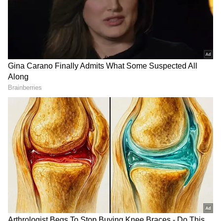
2
5
Image Credit :
Asianet News
மேஷம் — தொழிலில் தங்கமழை!
மேஷ ராசிக்காரர்களுக்கு சூர்யன் அதிபதி