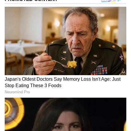
வாழ்க்கையில் ஒரு புதிய அத்தியாயம்
தொடங்குகிறது. குறிப்பாக தற்போதைய
கிரக நிலையில், சூர்யனின் திருஷ்டி மூன்று
ராசிகளின்மீது அமோக பலனை
பொழிகிறது. அந்த மூன்று ராசிகளும் —
மேஷம், சிம்மம், தனுசு.
ஏசியாநெட் தமிழ்-ஐ உங்கள் முதன்மைத்
தேர்வாக்குங்கள்