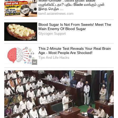
சிம்மம் — பணம் மடை திறந்தது போல்
வரும்!
சிம்மம் சூர்யனுடைய சொந்த வீடு. எனவே
சூர்யன் சிம்ம ராசியை நேரடியாகவோ
பார்வையாகவோ தாக்கும்போது, அந்த
பலன் இரட்டிப்பாகிறது. சிம்ம
ராசிக்காரர்களுக்கு இது அனைத்து
வகையிலும் சாதகமான காலம். பணவரவு
எதிர்பாராத வழிகளில் வரும். சொத்து
சம்பந்தமான வழக்குகள் சாதகமாக முடியும்.
தொழில் கடன் வாங்க முயன்றவர்களுக்கு
வங்கி ஒத்துழைப்பு கிடைக்கும். கலை,
தொழில்நுட்பம், அரசியல் சார்ந்த
துறைகளில் உயர்வு காணலாம்.