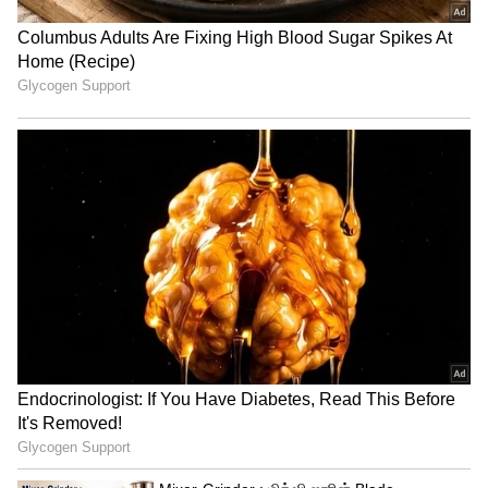
Related Articles
Astrology: சுக்கிர திசையை ஓரங்கட்டும்
கேது பார்வை.! இனி பென்ஸ் கார்ல
போகும் 3 ராசிகள்.!
Astrology: உறவுகளை மன்னிக்கும் 3
ராசிகள்.! பரம எதிரியே உதவி கேட்டாலும்
ஓடிச்சென்று உதவுவாங்களாம்.!
3
5
Image Credit :
Asianet News