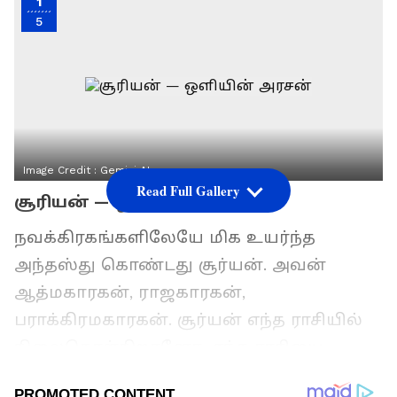
1
5
Image Credit :
Gemini AI
Read Full Gallery
சூரியன் — ஒளியின் அரசன்
நவக்கிரகங்களிலேயே மிக உயர்ந்த
அந்தஸ்து கொண்டது சூர்யன். அவன்
ஆத்மகாரகன், ராஜகாரகன்,
பராக்கிரமகாரகன். சூர்யன் எந்த ராசியில்
நிலைகொள்கிறானோ, எந்த ராசியை
பார்க்கிறானோ — அந்த ராசிக்காரர்களின்