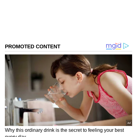
பலன் போன்றவற்றின் அடையாளமாக
பார்க்கப்படுகிறது. ஆனால், எல்லா
நேரத்திலும் கேது எதிர்மறையான
பலன்களை மட்டுமே தரும் என்று கூற
முடியாது. சில கிரக அமைப்புகளில்,
குறிப்பாக சுக்கிரனுடன் ஏற்படும் தொடர்பு,
சிலரின் வாழ்க்கையை எதிர்பாராத
வகையில் உயர்த்தும் என்றும்
நம்பப்படுகிறது. இனி உங்களுக்கு நல்ல
காலம் தான்.!
ஏசியாநெட் தமிழ்-ஐ உங்கள் முதன்மைத்
தேர்வாக்குங்கள்