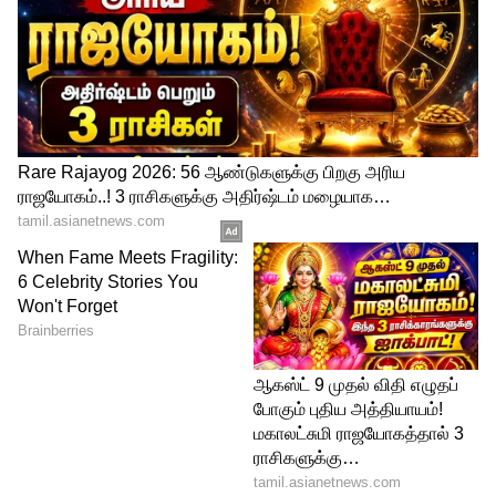
சுக்கிரன் ஆட்சி செய்யும் ராசியான
ரிஷபத்திற்கு இந்த காலம் சாதகமாக
அமையக்கூடும் என்று கூறப்படுகிறது.
நீண்ட நாட்களாக எதிர்பார்த்திருந்த பதவி
உயர்வு, தொழில் விரிவாக்கம் அல்லது
புதிய முதலீட்டு வாய்ப்புகள் கிடைக்கலாம்.
வாகனம் வாங்கும் எண்ணம்
நிறைவேறலாம். குடும்பத்தின் பொருளாதார
நிலையும் மெல்ல உயர்வதற்கான
வாய்ப்புகள் உருவாகலாம்.