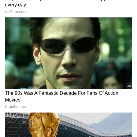
உருவானால், முதலில் சில சோதனைகள்
வந்தாலும், அதன் பின்னர் வாழ்க்கையில்
எதிர்பாராத உயர்வு ஏற்படும் என்று பல
பாரம்பரிய ஜோதிடக் கருத்துகள்
கூறுகின்றன. குறிப்பாக, நீண்ட நாட்களாக
தடைபட்டிருந்த முயற்சிகள் வெற்றி
பெறுவது, புதிய வருமான வாய்ப்புகள்
உருவாகுவது போன்ற பலன்கள்
கிடைக்கலாம் என்று நம்பப்படுகிறது.
இதுவரை இருந்த பிரச்சனைகள் முடிவுக்கு
வரும். அதுவும் ஜூன் இறுதியில்
தொடங்கும் இந்த கேது பார்வை
உங்களுக்கு ராஜயோகத்தை தரும்.