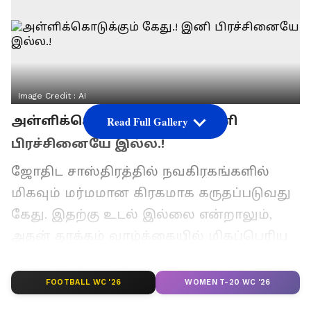
Image Credit :
AI
அள்ளிக்கொடுக்கும் கேது.! இனி
Read Full Gallery
பிரச்சினையே இல்ல.!
ஜோதிட சாஸ்திரத்தில் நவகிரகங்களில்
மிகவும் மர்மமான கிரகமாக கருதப்படுவது
கேது. இதற்கு உடல் இல்லை என்றாலும்,
அதன் தாக்கம் வாழ்க்கையில் மிகப்பெரிய
மாற்றங்களை ஏற்படுத்தும் என்று
ஜோதிடர்கள் கூறுகின்றனர். பொதுவாக
FOOTBALL WC '26
WOMEN T-20 WC '26
கேது என்பது தடை, தாமதம், ஆன்மீகம், கர்ம