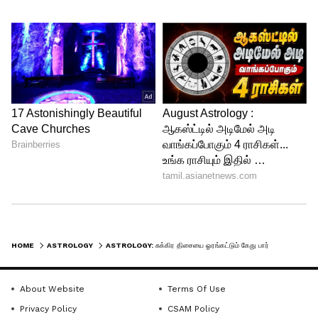
4
8
HOME
ASTROLOGY
ASTROLOGY: சுக்கிர திசையை ஓரங்கட்டும் கேது பார்வை.! இனி பென்ஸ் கார்ல போகும் 3 ராசிகள்.!
Image Credit :
Asianet News
துலாம் – வெளிநாட்டு வாய்ப்புகள்
About Website
Terms Of Use
அதிகரிக்கும்
Privacy Policy
CSAM Policy