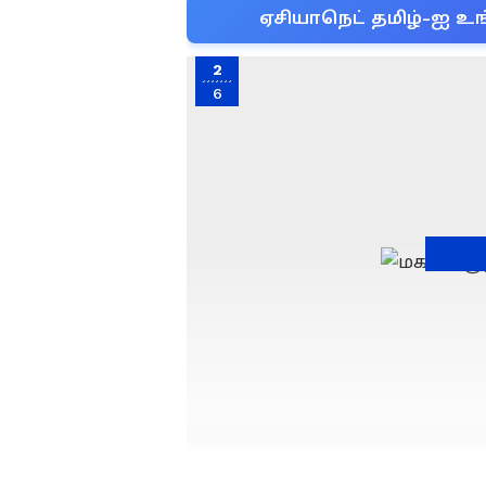
ஏசியாநெட் தமிழ்-ஐ உங
2
6
Image Credit :
Getty