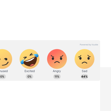
ி பலன்கள் 2026
சரிப்பது மகர ராசிக்காரர்களுக்கு இழந்த
ாலமாக இருக்கும். கிரகங்களின் சாதகமான
ில் ஈடுபட்டு வெற்றிகளைப் பெறுவீர்கள்.
் காலங்களில் உடல் ரீதியாகவும்
்கடங்கள் அகலும். குருவின் நேரடி
ள் கிடைக்கும். உங்கள் வாழ்க்கையில் அடைய
ணங்கள், கனவுகளை நிறைவேற்ற சாதகமான
 புதியதாக பிறப்பெடுத்தது போன்ற உணர்வு
் வகையில் புதிய நட்புகள் கிடைக்கும். ஜாதக
ளும் விலகும். வெளியில் சொல்ல முடியாமல்
ிருந்தும் மீளக்கூடிய சூழல்கள் உருவாகும்.
் வாய்ப்பு உண்டு. செய்வினை, கண் திருஷ்டி