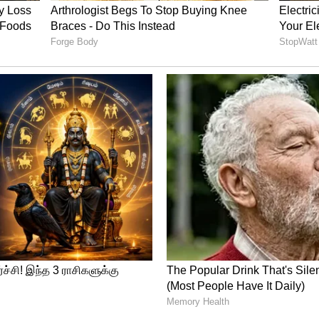
னோராம் வீடான லாப ஸ்தானத்தில் பதிவதால்
ள் மற்றும் கனவுகளும் நிறைவேறத்
தைரியமும், நம்பிக்கையும் உண்டாகும். ஏற்றுமதி
 வளர்ச்சி கிடைக்கும். தொழிலுக்கு அரசின்
கிடைக்க வாய்ப்பு உள்ளது.
கி கடன் கிடைக்கலாம். புதிய தொழில்
 வகுப்பீர்கள். சிலருக்கு புதிய தொழில்
் ஏற்படும். வருமானம் அபரிமிதமாக உயரும்.
ப செலவுகள் ஏற்படலாம். கடன் பிரச்சினைகள்
க்கும் இடத்தில் ஏற்பட்ட கௌரவக் குறைவு
ngal in Tamil: மேஷம்: குருப்பெயர்ச்சி