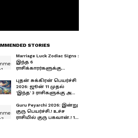
MMENDED STORIES
Marriage Luck Zodiac Signs :
இந்த 6
ராசிக்காரர்களுக்கு
காதல், ஹனிமூன்,
திருமண யோகம்
புதன் சுக்கிரன் பெயர்ச்சி
அடிக்குது.. 4 கிரக
2026: ஜூன் 11 முதல்
சேர்க்கை அதிரடி
'இந்த' 3 ராசிகளுக்கு அசுர
வளர்ச்சி! ஜாக்பாட்!
Guru Peyarchi 2026: இன்று
குரு பெயர்ச்சி.! உச்ச
ராசியில் குரு பகவான்.! 12
ராசிகளுக்கான ஷார்ட்
அண்ட் ஸ்வீட் பலன்கள்.!