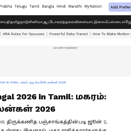
Prabha
Telugu
Tamil
Bangla
Hindi
Marathi
MyNation
Add Prefer
ெய்தி
தமிழ்நாடு
சினிமா
ஆட்டோ
வர்த்தகம்
விளையாட்டு
லைஃப்ஸ்டைல்
ஜோ
HRA Rules For Spouses
Powerful Rahu Transit
How To Make Mutton S
IN TAMIL: மகரம்: குரு பெயர்ச்சி பலன்கள் 2026
ngal 2026 in Tamil: மகரம்:
லன்கள் 2026
Tamil: திருக்கணித பஞ்சாங்கத்தின்படி ஜூன் 2,
ழ உள்ளது. இதனால் மகர ராசிக்காரர்களுக்கு