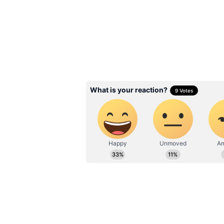
மகரம்: குரு பெயர்ச்ச
குரு பகவான் ஏழாம் வீட்டில் சஞ்
அனைத்தையும் மீட்டெடுக்கும் க
நிலை காரணமாக புதிய முயற்சிகள
பொதுவாக ராசியை குரு பார்க்கும
மனரீதியாகவும் இருந்து வந்த சங
பார்வையால் கோடி புண்ணியங்க
வேண்டிய லட்சியங்கள், எண்
காலம் கிடைக்கும்.
கஷ்டங்கள் அனைத்தும் நீங்கி,
ஏற்படும். வாழ்க்கை வளம் பெறும
ரீதியான தோஷங்களும், சாபங்க
தவித்த அனைத்து பிரச்சினைகளில
அபாரமான தொழில் வளர்ச்சிக்கும