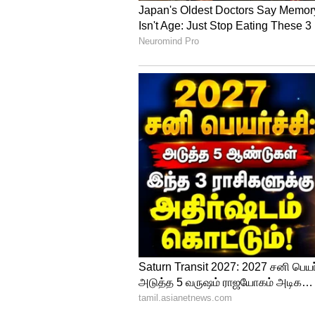
குருவின் ஐந்தாம் பார்வை பதி
மனதில் இருந்த அத்தனை ஆசைக
தொடங்கும். எதிர்காலம் பற்றிய 
தொழில் செய்து வருபவர்களுக்கு
சார்பில் உதவியும், மானியமும் 
தொழில் முனைவோர்களுக்கு வங்
முயற்சிகளை செயல்படுத்த திட்டம்
கிளைகள் துவங்கும் வாய்ப்புகள
தொழில் விரிவாக்கம் அல்லது சு
கணிசமாக குறையும். வேலை பார்
பிரச்சினைகள் அகலும்.
Mesham Guru Peyarchi 2026 Pala
பலன்கள் - 2026