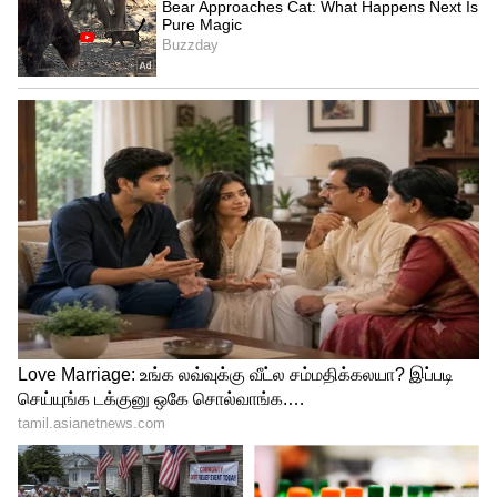
ராசிக்காரர்களுக்கு பல வழிகளில்
நன்மைகளைத் தரும்.
இந்த ராஜயோகம் உங்கள் ஜாதகத்தின்
இரண்டாவது வீட்டில்
உருவாக
இருக்கிறது.
இதன் காரணமாக உங்கள் தொடர்பு
திறன் மேம்படும்.
உங்கள் உணர்வுகள் மற்றும்
எண்ணங்களை சிறப்பாக
வெளிப்படுத்துவீர்கள்.
முடங்கி கிடந்த பணம் திடீரென கைக்கு
வந்து சேரும்.
நிதி நிலைமை மேம்படும். முதலீடுகளில்
இருந்து திடீர் லாபங்கள் கிடைக்கும்.
தடைப்பட்டிருந்த திட்டங்கள் அல்லது