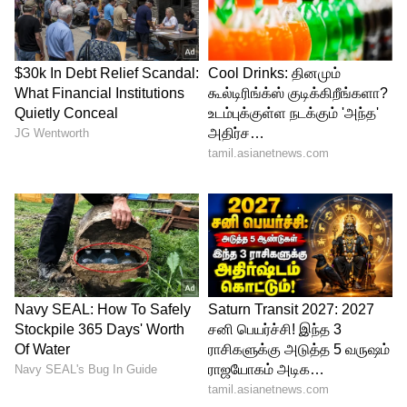
வேலைகள் ஒவ்வொன்றாக நிறைவேறும்.
புதிய வாய்ப்புகளுக்கான கதவுகள்
திறக்கும்.
இந்த நேரத்தில் நீங்கள் சரியான
திட்டமிடலுடன் செயல்பட்டு, அனைத்து
திட்டங்களையும் வெற்றிகரமாக
முடிப்பீர்கள்.
இந்த காலகட்டத்தில் சேமிப்பிலும் கவனம்
செலுத்துவீர்கள். இது எதிர்காலத்திற்கான
நிதி பாதுகாப்பை உறுதி செய்யும்.
ஒட்டுமொத்தமாக அடுத்த சில
மாதங்களுக்கு ரிஷப ராசிக்காரர்கள்
மகிழ்ச்சியையும், செழிப்பையும்
பெறுவீர்கள்.