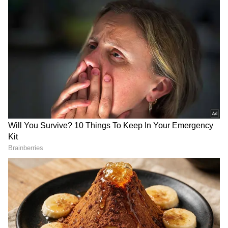
2
5
Image Credit :
AI Generated
கஜகேசரி ராஜயோகத்தின் பலன்கள்
வேத ஜோதிடத்தின்படி
கஜகேசரி
ராஜயோகம்
மிகவும் மங்களகரமானதாக
கருதப்படுகிறது. இந்த ராஜயோகமானது