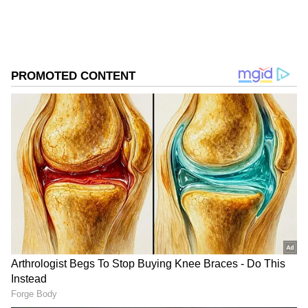
பயணித்து வரும் நிலையில், இந்த இரு சுப
கிரகங்களின் சேர்க்கை மங்களகரமானதாக
கருதப்படுகிறது. இந்த இரண்டு கிரகங்கள்
இணைந்து
கஜகேசரி ராஜயோகத்தை
உருவாக்குகின்றனர்.
ஏசியாநெட் தமிழ்-ஐ உங்கள் முதன்மைத்
தேர்வாக்குங்கள்