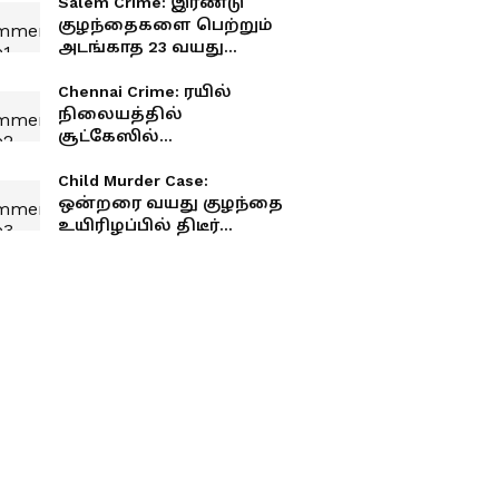
Salem Crime: இரண்டு
குழந்தைகளை பெற்றும்
அடங்காத 23 வயது
லலிதா.. அலறிய சேலம்..
நடந்தது என்ன?
Chennai Crime: ரயில்
நிலையத்தில்
சூட்கேஸில்
தலையில்லாத சடலம்!
கணவனை துண்டு
Child Murder Case:
துண்டாக வெட்டி
ஒன்றரை வயது குழந்தை
கொன்றது ஏன்? சிக்கிய
உயிரிழப்பில் திடீர்
மனைவி பகீர்
திருப்பம்.. 7 இடங்களில்
எலும்பு முறிவு.. உடலில் 91
காயங்கள்.. அதிர்ச்சி
தகவல்