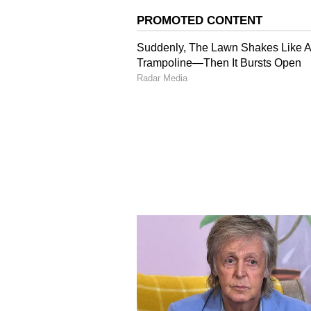
ஓட ஓட விரட்டி படுகொலை
அப்போது, வெங்கடேஷ் தப்பியோட
வெட்டியது. இதில், ரத்த வெள்ளத்
உயிரிழந்தார். இதுதொடர்பாக போ
இடத்திற்கு விரைந்த போலீசார் க
பரிசோதனைக்காக அரசு மருத்த