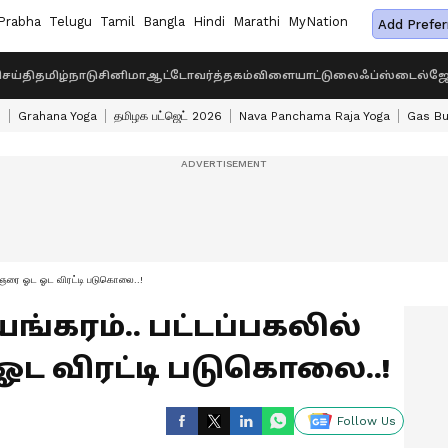
Prabha
Telugu
Tamil
Bangla
Hindi
Marathi
MyNation
Add Prefer
ெய்தி
தமிழ்நாடு
சினிமா
ஆட்டோ
வர்த்தகம்
விளையாட்டு
லைஃப்ஸ்டைல்
ஜோ
s
Grahana Yoga
தமிழக பட்ஜெட் 2026
Nava Panchama Raja Yoga
Gas Bu
ைஞரை ஓட ஓட விரட்டி படுகொலை..!
்கரம்.. பட்டப்பகலில்
 விரட்டி படுகொலை..!
Follow Us