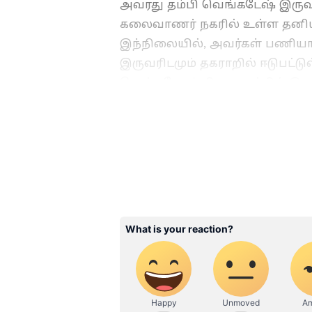
அவரது தம்பி வெங்கடேஷ் இருவ
கலைவாணர் நகரில் உள்ள தனியா
இந்நிலையில், அவர்கள் பணியாற்
இருவரிடமும் தகராறில் ஈடுபட்டுள்
வெங்கடேசும் நிறுவனத்தில் இர
இருவரையும் தாக்கியுள்ளது.
ABOUT THE AUTHOR
vinoth kumar
VK
வினோத்குமார் 10 ஆண்டுகளா
கடந்த 2018ம் ஆண்டு முதல் ஏ
வருகிறார். டிஜிட்டல் மீடியா
அரசியல், குற்றம் செய்திக