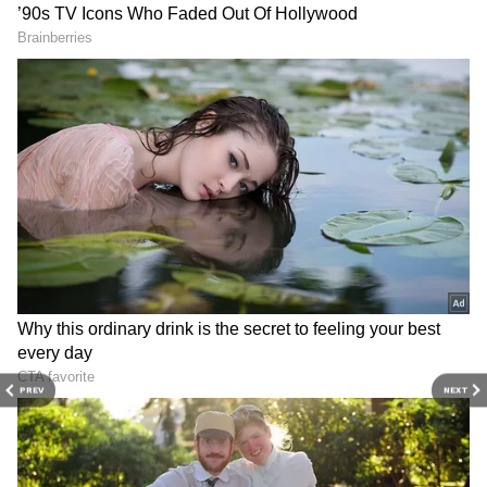
Salem Crime: இரண்டு
Chennai Crime: ரயில்
குழந்தைகளை பெற்றும்
நிலையத்தில் சூட்கேஸில்
அடங்காத 23 வயது
தலையில்லாத சடலம்!
லலிதா.. அலறிய சேலம்..
கணவனை துண்டு
நடந்தது என்ன?
துண்டாக வெட்டி
கொன்றது ஏன்? சிக்கிய
மனைவி பகீர்
PREV
NEXT
Child Murder Case:
Deepa Shankar: நடிகை
ஒன்றரை வயது குழந்தை
தீபா ஷங்கர் குடும்பத்தில்
உயிரிழப்பில் திடீர்
நடந்த அதிர்ச்சி சம்பவம்.!
திருப்பம்.. 7 இடங்களில்
விரட்டி விரட்டி வெட்டிய