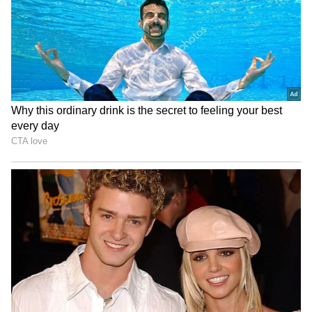
இதையடுத்து ரெக்கவரி சாஃப்ட்வேர் மூலம்
வீடியோக்களை திரும்ப எடுத்து
பார்த்தபோது அதில் பல பெண்கள்
குளிக்கும் வீடியோக்கள் ஏராளமாக பதிவு
செய்யப்பட்டு இருப்பது பார்த்து போலீசார்