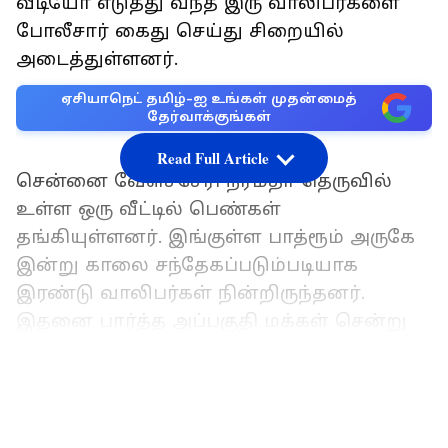
வீடியோ எடுத்து வந்த இரு வாலிபர்களை
போலீசார் கைது செய்து சிறையில்
அடைத்துள்ளனர்.
ஏசியாநெட் தமிழ்-ஐ உங்கள் முதன்மைத்
தேர்வாக்குங்கள்
Read Full Article
சென்னை வேளச்சேரி நர்மதா தெருவில்
உள்ள ஒரு வீட்டில் பெண்கள்
தங்கியுள்ளனர். இங்குள்ள பாத்ரூம் அருகே
இன்று காலை சந்தேகப்படும்படியாக
இரண்டு வாலிபர்கள் நின்றிருந்தனர்.
இதனை பார்த்த அப்பகுதி மக்கள் சென்று
அவர்களிடம் விசாரித்த போது பதற்றம்
அடைந்ததுடன் முன்னுக்கு பின் முரணாக
LATEST VIDEOS
பதில்களை தெரிவித்தனர். இதையடுத்து
அவர்களிடம் இருந்து செல்போனை