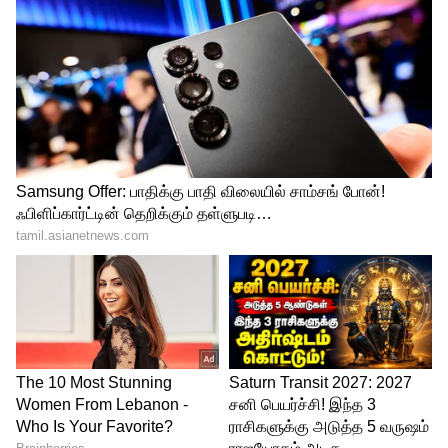
சிறையில் அடைத்தனர்.
இதையும் படிங்க;-
மசாஜ் சென்டரில்
மஜாவாக நடைபெற்ற ஐடெக் விபச்சாரம்..
உள்ளே திறந்து பார்த்தால் அரைகுறை
ஆடைகளுடன் 4 இளம்பெண்கள்.!