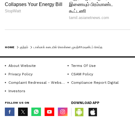
HOME
குற்றம்
டாஸ்மாக் கடையில் கொள்ளை முயற்சி! ரவுண்டப் செய்த போலீஸ்! இறுதியில் நடந்த துப்பாக்கிச்சூடு! நடத்தது என்ன?
About Website
Terms Of Use
Privacy Policy
CSAM Policy
Complaint Redressal - Website
Compliance Report Digital
Investors
FOLLOW US ON
DOWNLOAD APP
© Copyright 2026 Asianxt Digital Technologies Private Limited (Formerly
known as Asianet News Media & Entertainment Private Limited) | All Rights
Reserved