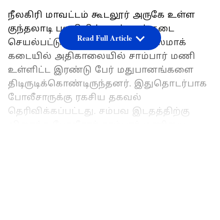
நீலகிரி மாவட்டம் கூடலூர் அருகே உள்ள
குந்தலாடி பகுதியில் டாஸ்மாக் கடை
Read Full Article
செயல்பட்டு வருகிறது. இந்த டாஸ்மாக்
கடையில் அதிகாலையில் சாம்பார் மணி
உள்ளிட்ட இரண்டு பேர் மதுபானங்களை
திடிருடிக்கொண்டிருந்தனர். இதுதொடர்பாக
போலீசாருக்கு ரகசிய தகவல்
தெரிவிக்கப்பட்டது. சம்பவ இடதத்திற்கு
விரைந்த போலீசார் சாம்பார் மணியை
பிடிக்க முயன்ற போது கத்தியால்
LATEST VIDEOS
காவலர்களை தாக்கிவிட்டு தப்பிச்செல்ல
முயன்றுள்ளார்.