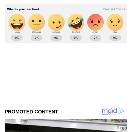
ABOUT THE AUTHOR
vinoth kumar
VK
வினோத்குமார் 10 ஆண்டுகளாக
செய்தித்துறையில் பணியாற்றி வரும் இவர்.
கடந்த 2018ம் ஆண்டு முதல் ஏசியாநெட் நியூஸ்
தமிழில் சப்-எடிட்டராக பணியாற்றி வருகிறார்.
கொள்ளை
டிஜிட்டல் மீடியா குறித்து நன்கு அனுபவம்
டாஸ்மாக் கடை
கொண்டவர். தமிழ்நாடு, அரசியல், குற்றம்
Published :
May 26 2023, 08:22 AM IST
செய்திகளை எழுதுவதில் ஆர்வம் கொண்டவர்.
Follow Us