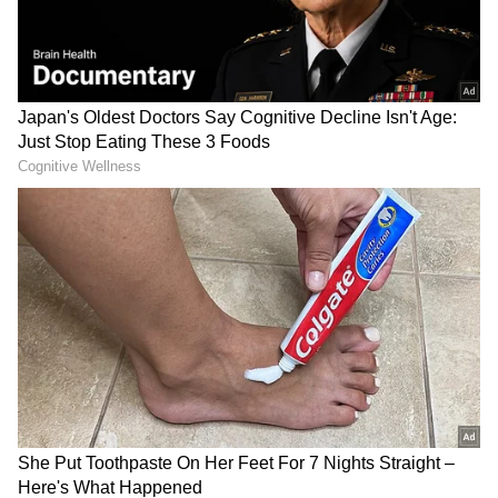
எதிர்ப்பு பேரணி!
சுகாதாரத் துறையில்
சாதனையா? சோதனையா? –
விமர்சனங்களுக்கு அமைச்சர்
அருண்ராஜ் காரசார பதிலடி!