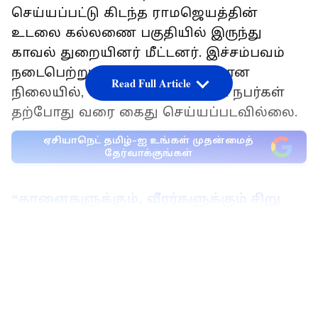
செய்யப்பட்டு கிடந்த ராமஜெயத்தின்
உடலை கல்லணை பகுதியில் இருந்து
காவல் துறையினர் மீட்டனர். இச்சம்பவம்
நடைபெற்று சுமார் 11 ஆண்டுகளான
Read Full Article
நிலையில், கொலையில் ஈடுபட்ட நபர்கள்
தற்போது வரை கைது செய்யப்படவில்லை.
ஏசியாநெட் தமிழ்-ஐ உங்கள் முதன்மைத்
தேர்வாக்குங்கள்
“காளைகளுக்கும், வீரர்களுக்கும் சிறு
தீங்கும் நேராமல்” உறுதி மொழியுடன்
தொடங்கிய பாலமேடு ஜல்லிகட்டு
LATEST VIDEOS
சந்தேகத்தின் அடிப்படையில் மட்டுமே
தற்போது வரை விசாரணை