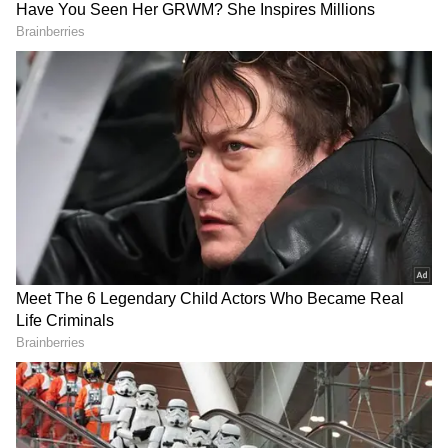
அணியை வீழ்த்தி ஐடிரீம்
திருப்பூர் தமிழன்ஸ் அபார
வெற்றி!