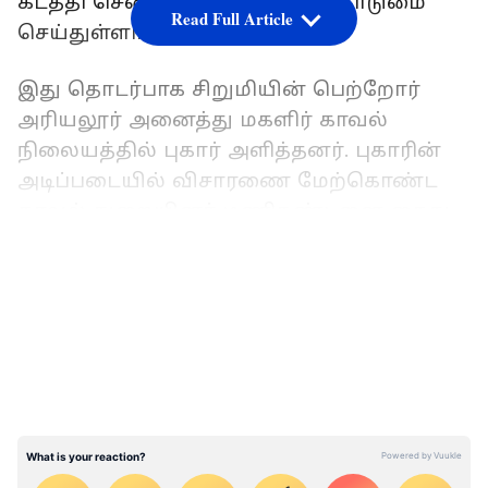
கடத்தி சென்று பாலியல் வன்கொடுமை
Read Full Article
செய்துள்ளார்‌.
இது தொடர்பாக சிறுமியின் பெற்றோர்
அரியலூர் அனைத்து மகளிர் காவல்
நிலையத்தில் புகார் அளித்தனர். புகாரின்
அடிப்படையில் விசாரணை மேற்கொண்ட
காவல் துறையினர் மணிகண்டனை கைது
செய்தனர். கடத்தப்பட்ட நபர் சிறுமி
LATEST VIDEOS
என்பதால் மணிகண்டன் மீது போக்சோ
சட்டத்தின் கீழ் வழக்குப்பதிவு
செய்யப்பட்டது.
பாம்பு வாந்தி எடுத்ததாகக் கூறி போலி
நவரத்தினம் விற்பனை; பக்தர்களுக்கு
விபூதி அடித்த போலி சாமியார்