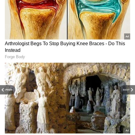
DOWNLOAD APP
PREV
NEXT
மேலும் சிறுமியை மணிகண்டன் கடத்திச்