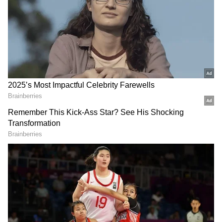
DOWNLOAD APP
பள்ளியில் இரண்டு ஆசிரியர்கள் என்பதால்
அடிக்கடி இருவரும் சந்திக்கும் நிகழ்வு
ஏற்பட்டது. இதனால், இருவருக்கும் இடையே
கள்ளக்காதல் ஏற்பட்டுள்ளது. பள்ளி நேரம்