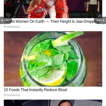
முடிந்ததும் ஆசிரியையை தனது அறைக்கு
அழைத்துச்சென்று ஆனந்த்பிரசாத் அடிக்கடி
உல்லாசமாக இருந்து வந்துள்ளார். இதை
PREV
NEXT
அந்த பள்ளியை சேர்ந்த நேரில் மாணவர்கள்
பார்த்துள்ளனர். வழக்கம் போல தனது
RECOMMENDED STORIES
அறைக்கு ஆசிரியையை அழைத்து சென்று,
தலைமை ஆசிரியர் ஆனந்த்பிரசாத்
உல்லாசமாக இருந்துள்ளார். இதனை
மாணவன் ஒருவன் அவர்களுக்கு
தெரியாமல் வீடியோ எடுத்துள்ளார்.
மாணவன் வீடியோ எடுப்பதை தலைமை
ஆசிரியரும், ஆசிரியையும் பார்த்து
அதிர்ச்சியடைந்தனர். இந்த வீடியோவை
Salem Crime: இரண்டு
Chennai Crime: ரயில்
மாணவன் வைரலாக்கியுள்ளார்.
குழந்தைகளை பெற்றும்
நிலையத்தில் சூட்கேஸில்
அடங்காத 23 வயது
தலையில்லாத சடலம்!
லலிதா.. அலறிய சேலம்..
கணவனை துண்டு
நடந்தது என்ன?
துண்டாக வெட்டி