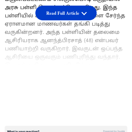
அரசு பள்ளி செயல்பட்டு வருகிறது. இந்த
Read Full Article
பள்ளியில் சுற்றுவட்டார பகுதிகளை சேர்ந்த
ஏராளமான மாணவர்கள் தங்கி படித்து
வருகின்றனர். அந்த பள்ளியின் தலைமை
ஆசிரியராக ஆனந்த்பிரசாத் (48) என்பவர்
பணியாற்றி வருகிறார். இவருடன் ஒப்பந்த
ஆசிரியை ஒருவரும் பணிபுரிந்து வந்தார்.
இவருக்கு திருமணமாகி விட்டது.
LATEST VIDEOS
இதையும் படிங்க;-
சென்னையில்
பட்டப்பகலில் பயங்கரம்.. மனைவி
கண்முன்னே பிரபல ரவுடி ஓட ஓட விரட்டி
படுகொலை..!