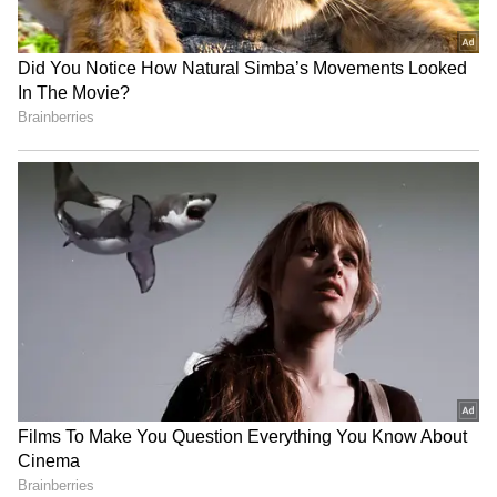
தேனியில் கம்யூனிஸ்ட் கட்சி
இதையும் படிங்க;-
நீ வேற ஒருத்தனை
வீதிப்போராட்டம் !
கல்யாணம் பண்ணாலும் நான் கூப்பிடும்
போது வரணும்! உல்லாச வீடியோவை
காட்டி மிரட்டிய காதலன் தற்கொலை