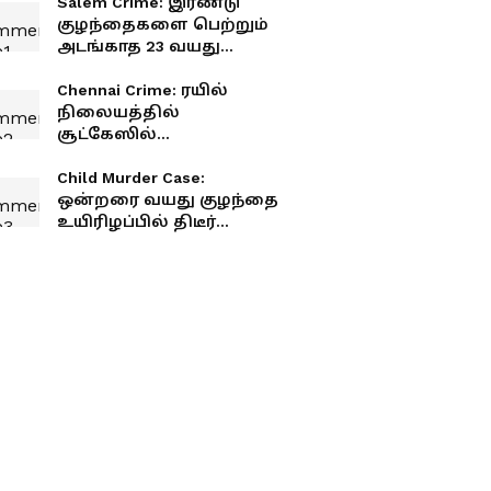
Salem Crime: இரண்டு
குழந்தைகளை பெற்றும்
அடங்காத 23 வயது
லலிதா.. அலறிய சேலம்..
நடந்தது என்ன?
Chennai Crime: ரயில்
நிலையத்தில்
சூட்கேஸில்
தலையில்லாத சடலம்!
கணவனை துண்டு
Child Murder Case:
துண்டாக வெட்டி
ஒன்றரை வயது குழந்தை
கொன்றது ஏன்? சிக்கிய
உயிரிழப்பில் திடீர்
மனைவி பகீர்
திருப்பம்.. 7 இடங்களில்
எலும்பு முறிவு.. உடலில் 91
காயங்கள்.. அதிர்ச்சி
தகவல்