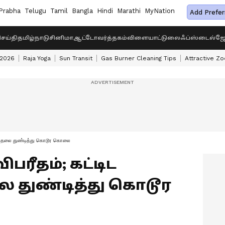
Prabha
Telugu
Tamil
Bangla
Hindi
Marathi
MyNation
Add Prefer
ெய்தி
தமிழ்நாடு
சினிமா
ஆட்டோ
வர்த்தகம்
விளையாட்டு
லைஃப்ஸ்டைல்
ஜோ
 2026
Raja Yoga
Sun Transit
Gas Burner Cleaning Tips
Attractive Zo
ளி தலை துண்டித்து கொடூர கொலை
பரீதம்; கட்டிட
 துண்டித்து கொடூர