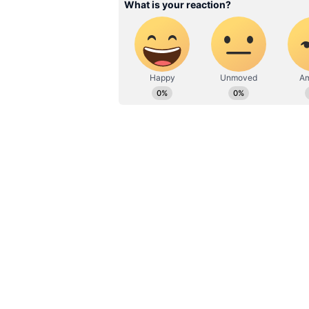
இதில் தலை துண்டாகி சம்பவ இட
தகவல் அறிந்த காவல் துறையினர
மாரியப்பன் சடலத்தை கைப்பற்
மருத்துவமனைக்கு அனுப்பி வைத
அப்பகுதியில் பதுங்கி இருந்த
வளைத்து கைது செய்தனர். பின
மருத்துவமனையில் சிகிச்சைக்க
தொடர்பாக நாலாட்டின்புதூர் கா
விசாரணை நடத்தி வருகின்றனர்
வாடிக்கையாளர்களின் பணத்
விளையாடிய வங்கி மேலாளர