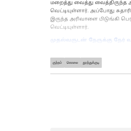
மறைத்து வைத்து வைத்திருந்த
வெட்டியுள்ளார். அப்போது சுத
இருந்த அரிவாளை பிடுங்கி பெர
வெட்டியுள்ளார்.
முதல்வருடன் நேருக்கு நேர் 
டென்ஷனான முதல்வரால் பரப
குற்றம்
கொலை
தூத்துக்குடி
ABOUT THE AUTHOR
Velmurugan s
VS
இவர் இதழியல் துறையில் முத
ஆண்டுகளுக்கும் மேலாக அன
ஏசியாநெட் நியூஸ் தமிழில் சப்
பற்றி நன்கு அறிந்தவர் மற்று
அரசியல், ஆட்டோமொபைல் செ