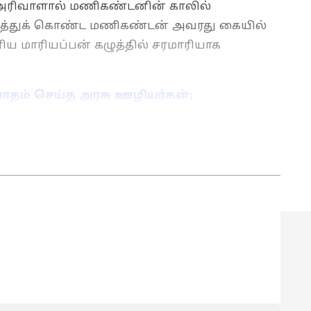
 அரிவாளால் மணிகண்டனின் காலில்
ாரித்துக் கொண்ட மணிகண்டன் அவரது கையில்
ிய மாரியப்பன் கழுத்தில் சரமாரியாக
வாதம் செய்த அரசு ஊழியர்கள்;
ரப்பு
ுகலை பட்டம் பெற்றவர். செய்தி எழுதுவதில் 8
ுபவம் உள்ளவர். இவர் கடந்த 2 ஆண்டுகளாக
-எடிட்டராக பணியாற்றி வருகிறார். டிஜிட்டல் மீடியா
ம் அதில் அனுபவமும் பெற்றவர். தமிழ்நாடு,
ய்திகளை எழுதுவதில் ஆர்வம் கொண்டவர்.