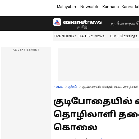
Malayalam
Newsable
Kannada
Kannada
தற்போதைய ச
TRENDING :
DA Hike News
Guru Blessings
HOME
குற்றம்
குடிபோதையில் விபரீதம்; கட்டிட தொழிலா
குடிபோதையில் வி
தொழிலாளி தலை
கொலை