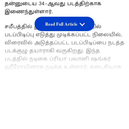
தன்னுடைய 34-ஆவது படத்திற்காக
இணைந்துள்ளார்.
Read Full Article
சமீபத்தில் தூத்துக்குடி வட்டாரத்தில்
படப்பிடிப்பு எடுத்து முடிக்கப்பட்ட நிலையில்,
விரைவில் அடுத்தப்பட்ட படப்பிடிப்பை நடத்த
படக்குழு தயாராகி வருகிறது. இந்த
படத்தில் நடிகை ப்ரியா பவானி ஷங்கர்
ஹீரோயினாக நடிக்க உள்ளார். கடைசியாக
தன்னுடைய மைத்துனர் அருண் விஜய்யை
வைத்து இயக்குனர் ஹரி இயக்கிய
LATEST VIDEOS
'யானை' படத்தை தொடர்ந்து இரண்டாவது
முறையாக ஹரியுடன் 'ரத்னம்' படத்தில்
கைகோர்த்துள்ளார்.