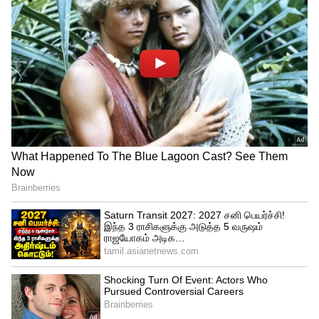
வீழ்த்திய திருச்சி கிராண்ட்
சோழாஸ் !