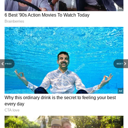
ஆராயுங்கள். சினிமா விமர்சனங்கள்
(Tamil Movies Review)
, நட்சத்திரங்களின்
நேர்காணல்கள், தொடர்களில் நடக்கும்
ட்ராமா மற்றும் பொழுதுபோக்கு உலகின்
டிரெண்ட்ஸ்பாட்டிங்குடன் எப்போதும்
புதுப்பித்த நிலையில் இருங்கள்.
திரையரங்குப் பின்னணி
கதைகள்,
டிரெய்லர்
வெளியீடுகள்மற்றும்
ரெட் கார்பெட் தருணங்களை அறிந்து
PREV
NEXT
கொள்ளுங்கள்.
மேலும் யோகி பாபு, கெளதம் மேனன்,
சமுத்திரக்கனி ஆகியோர் முக்கிய
கதாபாத்திரத்தில் நடித்து வருகிறார்கள்.
தண்ணீர் பிரச்னையை மையமாக வைத்து
இந்த படம் எடுக்கப்பட்டு வருகிறது.