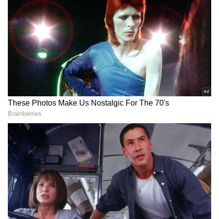
DOWNLOAD APP
தமிழ் சினிமா
(Tamil Cinema News)
, டிவி
நிகழ்ச்சிகள்
(Tamil TV Shows)
,
செலிபிரிட்டி செய்திகள் மற்றும்
சமீபத்திய அப்டேட்களுக்காக ஏஷ்யாநெட்
தமிழ் நியூஸின் பொழுதுபோக்கு பிரிவை