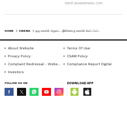
HOME
CINEMA
ஒரு கையில் அருவா... இன்னொரு கையில் வெட்டப்பட்ட தலை! ரணகொடூரமாக இருக்கும் விஷால் 'ரத்னம்' பட ஃபர்ஸ்ட் லுக்!
About Website
Terms Of Use
Privacy Policy
CSAM Policy
Complaint Redressal - Website
Compliance Report Digital
Investors
FOLLOW US ON
DOWNLOAD APP
© Copyright 2026 Asianxt Digital Technologies Private Limited (Formerly
known as Asianet News Media & Entertainment Private Limited) | All Rights
Reserved