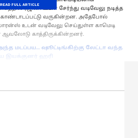
READ FULL ARTICLE
 பாகத்தில் ரஜினி உடன் சேர்ந்து வடிவேலு நடித்த
 கொண்டாடப்பட்டு வருகின்றன. அதேபோல்
ா லாரன்ஸ் உடன் வடிவேலு செய்துள்ள காமெடி
ஆவலோடு காத்திருக்கின்றனர்.
ந்த மடப்பய... ஷூட்டிங்கிற்கு லேட்டா வந்த
கிய இயக்குனர் ஹரி
 News)
, டிவி நிகழ்ச்சிகள்
(Tamil TV Shows)
,
்றும் சமீபத்திய அப்டேட்களுக்காக
் பொழுதுபோக்கு பிரிவை ஆராயுங்கள்.
il Movies Review)
, நட்சத்திரங்களின்
நடக்கும் ட்ராமா மற்றும்
ெண்ட்ஸ்பாட்டிங்குடன் எப்போதும்
ங்கள். திரையரங்குப் பின்னணி
ுகள்மற்றும் ரெட் கார்பெட்