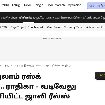
Prabha
Telugu
Tamil
Bangla
Hindi
Marathi
MyNation
Add Prefer
ெய்தி
தமிழ்நாடு
சினிமா
ஆட்டோ
வர்த்தகம்
விளையாட்டு
லைஃப்ஸ்டைல்
ஜோ
 2026
Raja Yoga
Sun Transit
Gas Burner Cleaning Tips
Attractive Zo
மாதிரி... ராதிகா - வடிவேலு இணைந்து வெளியிட்ட ஜாலி ரீல்ஸ் வீடியோ இதோ
ுலாம் ரஸ்க்
FOO
.. ராதிகா - வடிவேலு
ிட்ட ஜாலி ரீல்ஸ்