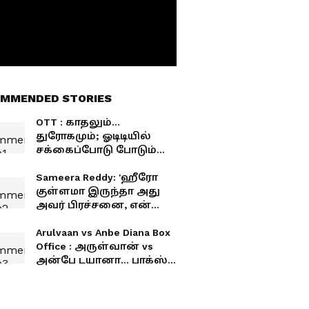
MMENDED STORIES
OTT : காதலும்...
துரோகமும்; ஓடிடியில்
சக்கைப்போடு போடும்
மலையாள த்ரில்லர் படம்
- கதை என்ன தெரியுமா?
Sameera Reddy: 'ஹீரோ
குள்ளமா இருந்தா அது
அவர் பிரச்சனை, என்
தப்பில்லை'.. புயலைக்
கிளப்பிய சமீரா ரெட்டி -
Arulvaan vs Anbe Diana Box
யாரை சொல்கிறார்?
Office : அருள்வான் vs
அன்பே டயானா... பாக்ஸ்
ஆபிஸில் அதிக வசூலை
வாரிசுருட்டியது யார்?