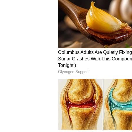
சிரிக்கும் காட்சிகள் இடம்பெற்
இதையும் படியுங்கள்...
ஏ.ஆர்.ரக
வெளியானது மாமன்னன் படத்தி
இதோ