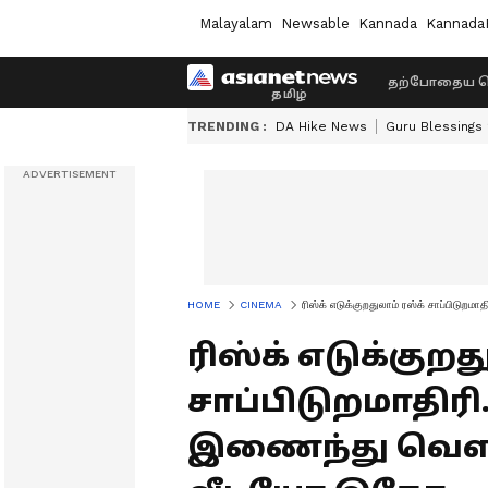
Malayalam
Newsable
Kannada
Kannada
தற்போதைய ச
TRENDING :
DA Hike News
Guru Blessings
HOME
CINEMA
ரிஸ்க் எடுக்குறதுலாம் ரஸ்க் சாப்பிடுற
ரிஸ்க் எடுக்குறத
சாப்பிடுறமாதிரி.
இணைந்து வெளிய