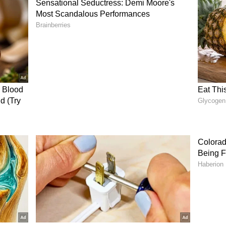
று உள்ளன.
ுமானின் சர்ப்ரைஸ் டான்ஸ் உடன்...
ன் ‘ஜிகு ஜிகு ரயில்’ பாடல் வீடியோ