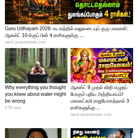
தற்போது ஒரு புது அதிரடியான ப்ரோமோ
வீடியோவை படக்குழு வெளியிட்டுள்ளனர்.
மேலும் படிக்க....Ajith: அஜித் 51-வது
பிறந்த நாளில் வாழ்த்துடன், 'AK62'
அப்டேட் கொடுத்த விக்னேஷ்
சிவன்..என்ன சொன்னார் தெரியுமா?
ஆக்ரோஷத்துடன் கீர்த்தி சுரேஷ்?