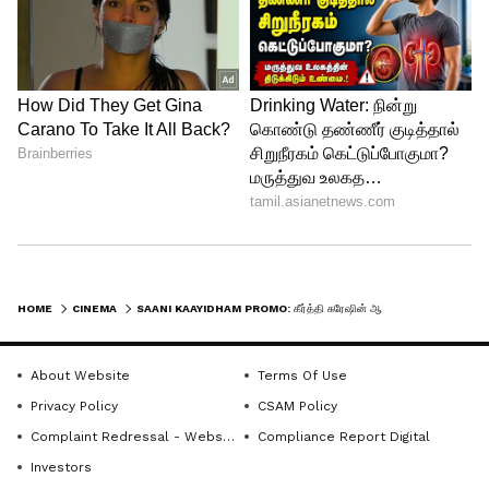
இந்த ப்ரமோவில் கீர்த்தி சுரேஷ் ,
கைகளைக் கொண்டு வெட்டுவது போன்று
செயல்படுகிறார். அவரது செயல்பாட்டில்
பழிவாங்கும் வெறி, ஆக்ரோஷம், கண்களில்
HOME
CINEMA
SAANI KAAYIDHAM PROMO: கீர்த்தி சுரேஷின் ஆக்ரோஷமா நடிப்பில் வெளியான...சாணிக்காயிதம் படத்தின் புதிய ப்ரோமோ...
விரக்தி போன்றவை காணப்படுகின்றன.
செல்வராகவனுக்கு இது முதல் படம்
About Website
Terms Of Use
போன்று தெரியவில்லை. ஏனெனில்,
Privacy Policy
CSAM Policy
மிரட்டல் காட்டியுள்ளார். தற்போது, இந்த பட
Complaint Redressal - Website
Compliance Report Digital
ரீலிசுக்காக ரசிகர்கள் எதிர்பார்ப்பில்
Investors
உள்ளனர்.