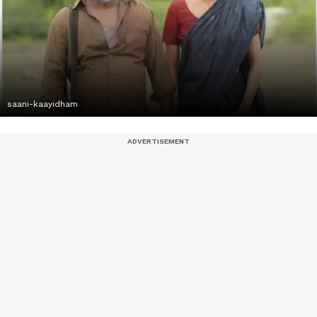
saani-kaayidham