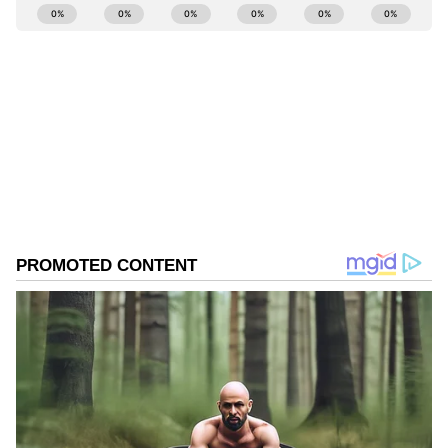
ABOUT THE AUTHOR
Kanmani P
KP
பூஜா ஹெக்டே
விஜய் (நடிகர்)
Follow Us
மனோஜ் பரமஹம்சா ஒளிப்பதிவு
செய்துள்ள இப்படத்திற்கு அனிருத் (Anirudh)
இசையமைக்கிறார். அதிரடி ஆக்‌ஷன்
கதையம்சம் கொண்ட படமாக இது
உருவாகி உள்ளது. இப்படத்தின் படப்பிடிப்பு
முடிந்து பின்னணி பணிகள் விறுவிறுப்பாக
நடைபெற்று வருகிறது. வருகிற ஏப்ரல்