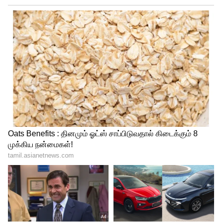
சிவகார்த்திகேயனின் லிரிக்ஸில் அனிருத்
மற்றும் ஜோனிடா காந்தி இணைந்து பாடிய
இப்பாடல் வெளியானது முதலே சமூக
வலைதளங்களை ஆக்கிரமித்தது.
இப்பாடலின் மிகப்பெரிய பிளஸ் என்றால்
அது விஜய்யின் (Vijay) மெர்சலான நடனம்
தான். ஸ்டைலிஷ் லுக்கில் அவர் போடும்
துள்ளல் நடனத்தை ரசிகர்கள் மீண்டும்
மீண்டும் பார்க்க, பாடலும் வைரல் ஆனது.