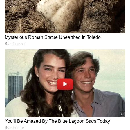
RECOMMENDED STORIES
Karthigai Deepam :
Vijay - Sangeetha:
ரேவதியின் பாஸ்போர்ட்
பிரியமானவருக்காக
மாயம்... கார்த்திக்கை
இறங்கி வந்த சங்கீதா
வீழ்த்த எதிரிகள் போட்ட
விஜய்.! தடைகளை
மாஸ்டர் பிளான் ஒர்க்
உடைத்து குடும்பத்தை
அவுட் ஆகுமா?
ஒன்று சேர்த்தது யார்
தெரியுமா?!