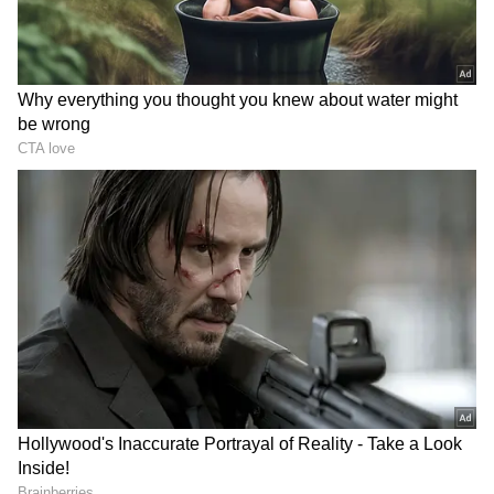
மாதம் தமிழ் புத்தாண்டை ஒட்டி இப்படத்தை
வெளியிட உள்ளதாக படக்குழு அண்மையில்
அதிகாரப்பூர்வமாக அறிவித்தது.
DOWNLOAD APP
தமிழ் சினிமா
(Tamil Cinema News)
, டிவி
நிகழ்ச்சிகள்
(Tamil TV Shows)
,
செலிபிரிட்டி செய்திகள் மற்றும்
சமீபத்திய அப்டேட்களுக்காக ஏஷ்யாநெட்
தமிழ் நியூஸின் பொழுதுபோக்கு பிரிவை
ஆராயுங்கள். சினிமா விமர்சனங்கள்
(Tamil Movies Review)
, நட்சத்திரங்களின்
நேர்காணல்கள், தொடர்களில் நடக்கும்
ட்ராமா மற்றும் பொழுதுபோக்கு உலகின்
டிரெண்ட்ஸ்பாட்டிங்குடன் எப்போதும்
புதுப்பித்த நிலையில் இருங்கள்.