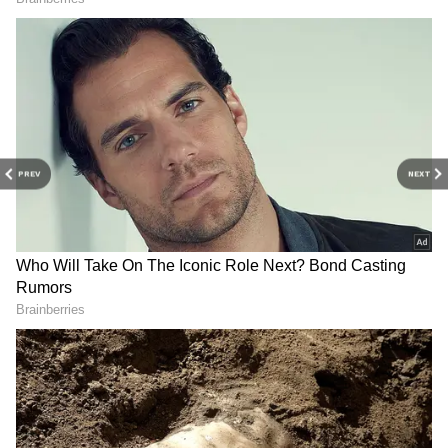
திரையரங்குப் பின்னணி
கதைகள்,
டிரெய்லர்
வெளியீடுகள்மற்றும்
ரெட் கார்பெட் தருணங்களை அறிந்து
கொள்ளுங்கள்.
PREV
NEXT