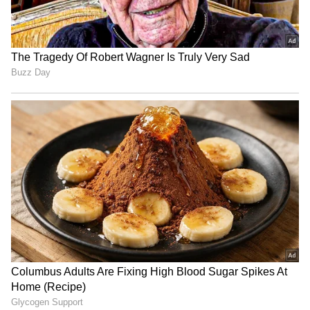
LATEST VIDEOS
தூத்துக்குடி பனிமய மாதா
கோயில் திருவிழா நிறைவு:
திரளான பக்தர்கள் தரிசனம்!
நம்பர் 1 டிரெண்டிங்கில் 'தக்காளி
வெற்றி கழகம்' பஸ்! யார் பாத்த
வேலைடா இது?