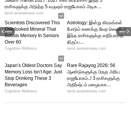
வழங்கப்பட்டுள்ள பாஸ்போர்ட் மீது
நீதிமன்ற உத்தரவு இல்லாமல் எந்த
நடவடிக்கையும் எடுக்க முடியாது என்று
விளக்கம் அளிக்கப்பட்டதாகவும்
PREV
NEXT
குறிப்பிட்டுள்ளார்.
RECOMMENDED STORIES