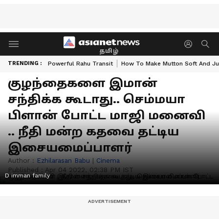
தமிழ்
TRENDING :
Powerful Rahu Transit
How To Make Mutton Soft And Ju
குழந்தைகளை இமான்
சந்திக்க கூடாது.. செம்மயா
பிளான் போட்ட மாஜி மனைவி
.. நீதி மன்ற கதவை தட்டிய
இசையமைப்பாளர்
Author :
Ezhilarasan Babu
|
Cinema
Published :
Apr 04 2022, 02:38 PM IST
D imman family