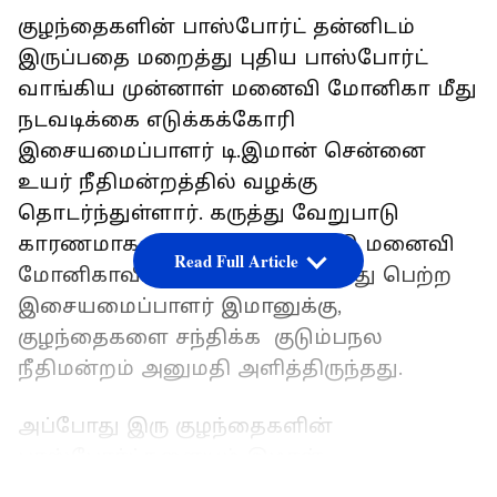
குழந்தைகளின் பாஸ்போர்ட் தன்னிடம்
இருப்பதை மறைத்து புதிய பாஸ்போர்ட்
வாங்கிய முன்னாள் மனைவி மோனிகா மீது
நடவடிக்கை எடுக்கக்கோரி
இசையமைப்பாளர் டி.இமான் சென்னை
உயர் நீதிமன்றத்தில் வழக்கு
தொடர்ந்துள்ளார். கருத்து வேறுபாடு
காரணமாக கடந்த 2018ம் ஆண்டு மனைவி
Read Full Article
மோனிகாவிடமிருந்து விவாகரத்து பெற்ற
இசையமைப்பாளர் இமானுக்கு,
குழந்தைகளை சந்திக்க குடும்பநல
நீதிமன்றம் அனுமதி அளித்திருந்தது.
அப்போது இரு குழந்தைகளின்
பாஸ்போர்ட்களையும் இமான்
வைத்திருந்தார். இந்நிலையில்,