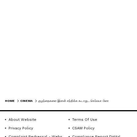
கண்டனம்!
மேகதாட்டு விவகாரத்தில்
அரசின் மெத்தனப் போக்கைக்
கடுமையாகத் தாக்கிய
பிரேமலதா விஜயகாந்த் !
HOME
CINEMA
குழந்தைகளை இமான் சந்திக்க கூடாது.. செம்மயா பிளான் போட்ட மாஜி மனைவி .. நீதி மன்ற கதவை தட்டிய இசையமைப்பாளர்
About Website
Terms Of Use
Privacy Policy
CSAM Policy
Complaint Redressal - Website
Compliance Report Digital