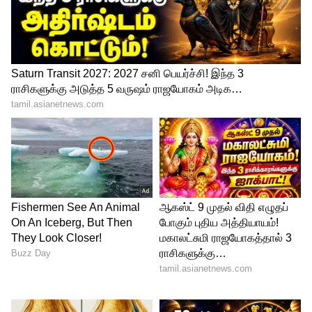
சேர்ந்த ஏராளமான நாடுகள்
கையேந்துகின்றன. அதில் முதலிடத்தில்
துனிசியா இருக்கிறது. பட்ஜெட்டில் 10
சதவீதம் பற்றாக்குறை இருக்கிறது.
உலகளவில் அதிகமாக
அரசுஊழியர்களுக்கு ஊதியத்துக்காகச்
செலவிடும் நாடாக துனிசியா இருக்கிறது.
கானா
ஆப்பிரிக்க நாடான கானாவில்
பணவீக்கம்30 சதவீதம் உயர்ந்துள்ளது.
கானா நாட்டின் கரன்ஸியான செடி மதிப்பு
மட்டும் 25 சதவீதம்
குறைந்துள்ளது.ஏற்கெனவே கானா அரசு