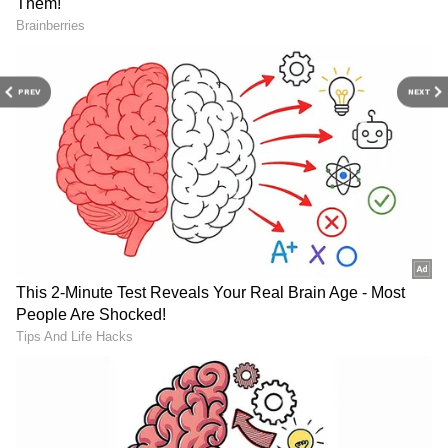
PREV
NEXT
அர்ஜென்டினா
தென் அமெரிக்காவில் இருக்கும் நாடான
அர்ஜென்டியா உலகளவில் அதிகமான கடன்
வாங்கி திருப்பிச் செலுத்த முடியாத நாடுகள்
வரிசையில் இருக்கிறது. அர்ஜென்டினாவின்
RECOMMENDED STORIES
அந்நியச் செலவாணியும் மிகவும் மோசமாக
இருக்கிறது, இந்த நாடு வெளிநாடுகளில்
வாங்கிய கடனுக்கு வட்டி
செலுத்தமுடியாமல் தடுமாறியது.
அர்ஜென்டினா வெளியிடும் கடன்