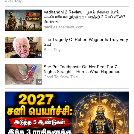
துனிசியா
சர்வதேச நிதியத்தில் ஆப்பிரிக்காவைச்