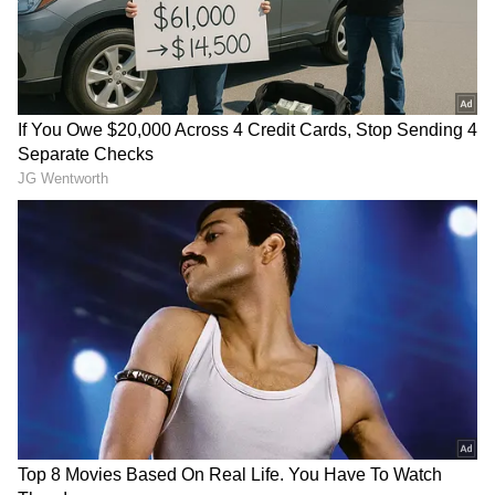
DOWNLOAD APP
வணிகம்
(Business Ideas in Tamil)
,
வங்கிகள்
(Banking News)
, நிதி, இந்திய
பொருளாதாரம் , உலக சந்தை, பங்கு
சந்தை, முதலீடு உள்ளிட்ட பல்வேறு
தகவல்கள் மற்றும் சமீபத்திய நிதி
செய்திகள் அனைத்தையும் ஏஷ்யாநெட்
தமிழ் நியூஸில் படிக்கலாம்.