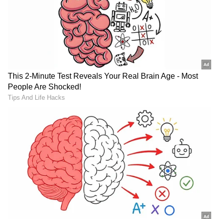
பத்திரங்கள், பங்கு பத்திரங்கள் அனைத்தும்
டாலர் மதிப்பில் கூட இல்லாமல் சென்ட்
மதிப்புக்கு குறைந்துவிட்டது.
LPG Price Hike: சிலிண்டர்
HRA Rules: கணவன் -
விலை ரூ.18 உயரப்
மனைவி ரெண்டு பேருமே
போகுதா?
அரசு ஊழியரா? யாருக்கு
சாமானியர்களுக்கு
HRA கிடைக்கும்? அரசின்
அடுத்த ஷாக்!
விளக்கம் இதோ!
Aviation Fuel: விமான
Petrol Price 1950: 76
எரிபொருளில் எத்தனால்
வருஷத்துக்கு முன்னாடி
கலப்பா? மத்திய அரசு
பெட்ரோல் விலை
பரபரப்பு விளக்கம்!
எவ்ளோ தெரியுமா?
LATEST VIDEOS
கேட்டா ஷாக்
ஆகிடுவீங்க!