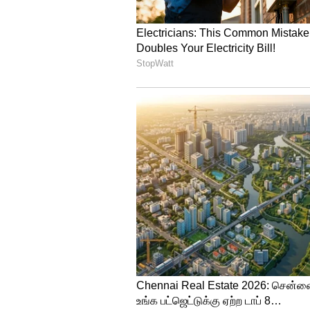
பெர்த் இருந்தால் TC-யைக் கேட
இதையும் படிங்க:
மூத்த குடிமக
செய்வது எப்படி?
லோயர் பெர்த் கிடைக்க
மூத்த குடிமக்கள் ஊனமுற்றோர் 
அளிப்பதால் நீங்கள் இந்த மூன்
புக்கிங் செய்யும்போது உங்களு
என்று தேர்வு செய்யுங்கள். மற்
செய்தாலோ அல்லது வரவில்லை அந
ஏசியாநெட் தமிழ் செய்திகளை
பெறுவதற்கு கீழே கொடுக்கப்
இருக்கவும்.
Click this link:
https://whatsap