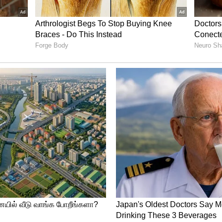
்டு அதை மாற்றுவதற்கான விருப்பம் உள்ளது.
்களுக்கு ரயிலில் லோயர் பெர்த் டிக்கெட் புக்
கர்ப்பிணிகளுக்கு லோயர் பெர்த் முன்னுரிமை
று வகைகளில் இல்லை என்றால், நீங்கள் டிக்கெட்
டைய சீட்டு முன்னுரிமையில் லோயர் பெரத்
ற பயணிகள் முன்பதிவு செய்தது ரத்து
்த சீட் உங்களுக்கு ஒதுக்கப்படலாம்.
 உடனுக்கு உடன் Whatsapp Channel-லில்
பட்டு இருக்கும் லிங்குடன் இணைந்து
p.com/channel/0029Va9TFCWB4hdYZOoYCK2D