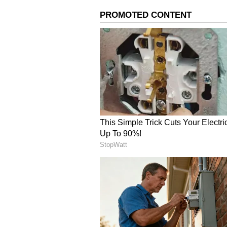
லோயர் பெரத்
இந்திய ரயில்வே விதிகளின்படி,
மற்றும் கர்ப்பிணிகள் ஆகியவற்
வழங்கப்படும். இதனால் தான் அந்
இருப்பினும் இங்கே ஒரு நிபந்
பயணம் செய்யும் போது அல்லது
செய்த போது மட்டுமே குறைந்து இ
மேற்பட்ட மூத்த குடிமக்கள் ஒன
முன்பதிவு செய்வது பொருந்தாது.