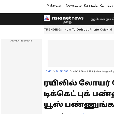
Malayalam
Newsable
Kannada
Kannada
தற்போதைய ச
TRENDING :
How To Defrost Fridge Quickly?
HOME
BUSINESS
ரயிலில் லோயர் பெர்த் கிடைக்கனுமா? டி
ரயிலில் லோயர் 
டிக்கெட் புக் பண
யூஸ் பண்ணுங்க