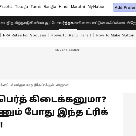
Prabha
Telugu
Tamil
Bangla
Hindi
Marathi
MyNation
Add Prefer
ெய்தி
தமிழ்நாடு
சினிமா
ஆட்டோ
வர்த்தகம்
விளையாட்டு
லைஃப்ஸ்டைல்
ஜோ
HRA Rules For Spouses
Powerful Rahu Transit
How To Make Mutton S
க்கெட் புக் பண்ணும் போது இந்த ட்ரிக் யூஸ் பண்ணுங்க!
பெர்த் கிடைக்கனுமா?
்ணும் போது இந்த ட்ரிக்
!