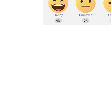
வருகிறார். 5 ஆண்டுகள் அனு
ஏசியாநெட் நியூஸ் நெட்வொர்
தொடர்பான செய்திகளில் நிப
ஃபிட்னஸ், வீட்டு பராமரிப்பு, 
செய்திகள் போன்றவை அதில் அ
சேருவதற்கு முன்பு, தகவல் த
பணிபுரிந்தார்.
பொதுவாக நாம் ரயிலில் டிக்கெட
பெட்டிகள் இருப்பதை நீங்கள் கவ
நடுத்தர பெர்த் மற்றும் மேல் பெ
ஏற்றார் போல டிக்கெட் கட்டணமும்
பெரும்பாலான மக்கள் லோயர் பெர
ஆனால் அது அவ்வளவு எளிதாக க
இதையும் படிங்க:
ரயில் டிக்க
ஐஆர்சிடிசியை விடுங்க.. இது