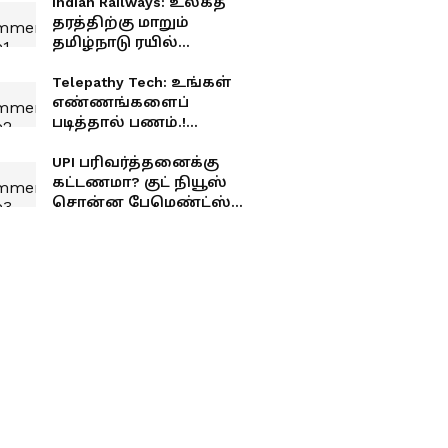
Indian Railways: உலகத்
தரத்திற்கு மாறும்
தமிழ்நாடு ரயில்
நிலையங்கள்.! மத்திய
அரசு சர்ப்ரைஸ்
Telepathy Tech: உங்கள்
அறிவிப்பு.! உங்க ஊரு
எண்ணங்களைப்
இருக்கா?
படித்தால் பணம்.!
டெலிபதியை
உருவாக்கும் AI ஸ்டார்ட்அப்
UPI பரிவர்த்தனைக்கு
கட்டணமா? குட் நியூஸ்
சொன்ன பேமெண்ட்ஸ்
கவுன்சில்! இனி கவலை
இல்லை!