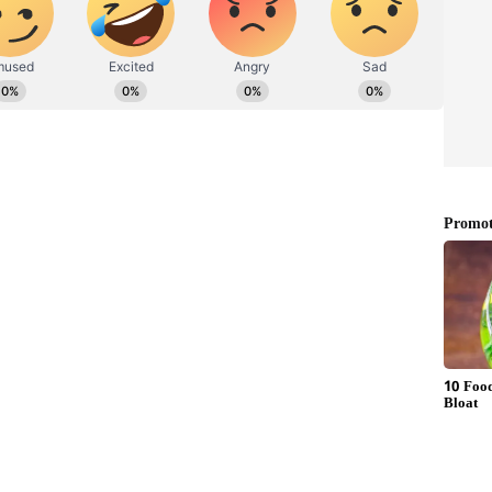
பவம் பெற்றவர். ஏப்ரல் 2023ஆம் ஆண்டு முதல்
க்கில் பணியாற்றி வருகிறார். லைப்ஸ்டைல்
ுணத்துவம் கொண்டவர். ஆரோக்கியம், ஆன்மீகம்,
அழகு பராமரிப்பு குறிப்புகள், குழந்தை வளர்ப்பு
டங்கும். ஏசியாநெட் நியூஸ் நெட்வொர்க்கில்
ொடர்புத் துறையில் உதவிப் பேராசிரியராகப்
் புக் செய்யும் போது அவற்றில் வெவ்வேறு
னித்திருப்பீர்கள். அதாவது லோயர் பெர்த்,
ர்த் என்று இருக்கும். அவை அனைத்திற்கும்
 நிர்ணயம் செய்யப்பட்டிருக்கும்.
த் தான் வேண்டும் என்று விரும்புவார்கள்.
ிடைக்காது. அது ஏன் தெரியுமா?
ெட்டை இனி டக்குன்னு எடுக்கலாம்..
 போதும்!