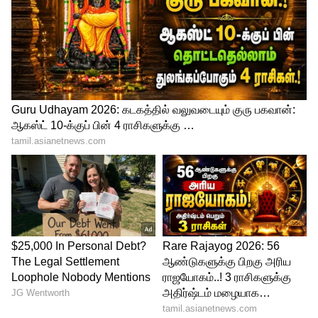
இதனால் வங்கிகளில் சேமித்துள்ள
வாடிக்கையாளர்கள் பணம் என்னவாகும்,
மக்களின் நிலை என்னவாகும் என்ற கேள்வி
எழுகிறது. ஏற்கெனவே எல்ஐசி நிறுவனம்
அதானி குழுமத்தின் 5 நிறுவனங்களில்
ஏராளமாக முதலீடு செய்துள்ளது. கடந்த 2
நாட்களில் அதானி குழும பங்குகளுக்கு
ஏற்பட்ட சரிவால் ரூ.16,580 கோடி இழப்பு
எல்ஐசிக்கு ஏற்பட்டுள்ளது.
அதானி குழுமத்தில் உள்ள 5
நிறுவனங்களின் ஒட்டுமொத்த கடன் ரூ.2.10