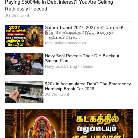
எல்ஐசி-க்கு ரூ.16,500 கோடி போச்சு!
அதானி குழும பங்குகளில் முதலீடு
எவ்வளவு தெரியுமா?