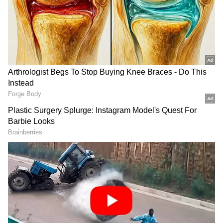
DOWNLOAD APP
வணிகம்
(Business Ideas in Tamil)
,
வங்கிகள்
(Banking News)
, நிதி, இந்திய
பொருளாதாரம் , உலக சந்தை, பங்கு
சந்தை, முதலீடு உள்ளிட்ட பல்வேறு
தகவல்கள் மற்றும் சமீபத்திய நிதி
செய்திகள் அனைத்தையும் ஏஷ்யாநெட்
தமிழ் நியூஸில் படிக்கலாம்.
கவுதம் அதானிக்கு சவால் விடும்
ஹிண்டன்பர்க் நிறுவனம்; யார் இதன்