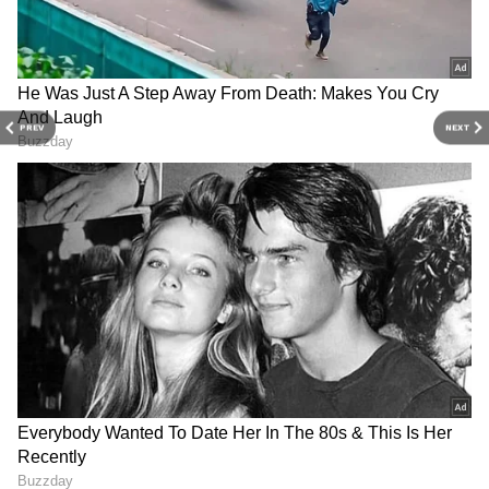
உரிமையாளர்?
இந்த அறிக்கை வெளியானதில் இருந்து
PREV
NEXT
பங்குச்சந்தையில் அதானி குழுமத்தின்
பங்குகள் அனைத்தும் ஆட்டம் கண்டன. 2
நாட்களில் அதானி குழுமப் பங்குகள் மதிப்பு
20 சதவீதம் சரிந்தது, ஏறக்குறைய அதானி
குழுமத்துக்கு ரூ.4 லட்சம் கோடி இழப்பு
ஏற்பட்டுள்ளதாகக் கூறப்படுகிறது.
RECOMMENDED STORIES
இந்நிலையில் அதானி குழுமத்துக்கு
இந்தியாவில் உள்ள பொதுத்துறை
வங்கிகள், தனியார் வங்கிகளும்
போட்டிபோட்டுக்கொண்டு கடன்