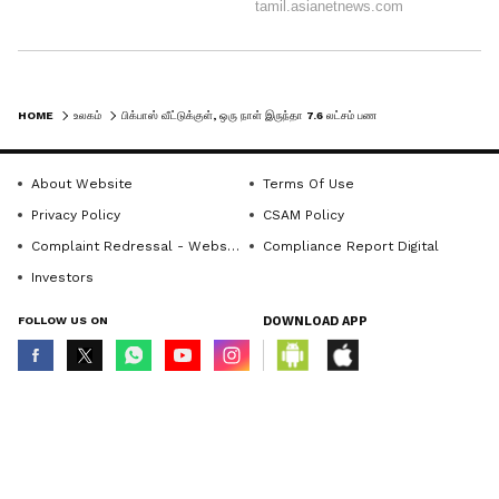
HOME
உலகம்
பிக்பாஸ் வீட்டுக்குள், ஒரு நாள் இருந்தா 7.6 லட்சம் பணம்.! அடேங்கப்பா..! வேற லெவல்.!!
About Website
Terms Of Use
Privacy Policy
CSAM Policy
Complaint Redressal - Website
Compliance Report Digital
Investors
FOLLOW US ON
DOWNLOAD APP
© Copyright 2026 Asianxt Digital Technologies Private Limited (Formerly
known as Asianet News Media & Entertainment Private Limited) | All Rights
Reserved