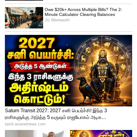
இதையும் படிங்க : PUBG Madan : பப்ஜி
மதன் மீதான குண்டர் சட்டம் ரத்து.!
சென்னை ஐகோர்ட் உத்தரவு !!