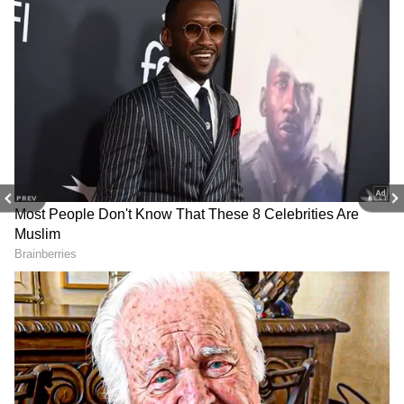
Elon Musk: சம்பளம் மட்டும்
Interesting Facts:
இல்லை... ஷேரும்
அமெரிக்காவில் மக்கள்
தர்றாரு! உலகையே
கேஸ் சிலிண்டர்
ஆச்சரியப்பட வைத்த
வாங்குறதே இல்ல.!
எலான் மஸ்க்! வேலை
அவங்களுக்கு எப்படி
இருந்தா
சமையல் எரிவாயு
சொல்லுங்கப்பா..!
கிடைக்குது தெரியுமா?
PREV
NEXT
Interesting Facts:
Aral Sea: 60
அமெரிக்காவில் கரண்ட்
ஆண்டுகளுக்கு முன்
ஒயர்கள் ஏன் வெளியில்
கடல், இன்று
தெரிவதில்லை?
பாலைவனம்..! மனிதன்
இந்தியாவில் இது
செய்த 'அந்த' ஒரு
சாத்தியமா?
தவறால் வற்றிப்போன
கடலின் அதிர்ச்சி
வரலாறு.!