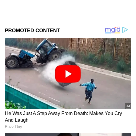
சந்தாதாரர்களுக்கு பரிசளிக்கும்
பாரம்பரியத்தைக் கடைப்பிடித்து வந்த
மிஸ்டர்பீஸ்ட் 40 மில்லியனுக்கும்
அதிகமான சந்தாதாரர்களை பெற்றதால் 40
மில்லியானவது சந்தாதாரருக்கு 40
கார்களை வழங்கியுள்ளார்.
DOWNLOAD APP
RECOMMENDED STORIES