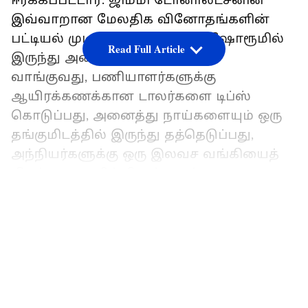
ஈர்க்கப்பட்டார். ஜிம்மி டோனால்ட்சனின்
இவ்வாறான மேலதிக வினோதங்களின்
பட்டியல் முடிவற்றது.
ஒரு டீலர் ஷோரூமில்
Read Full Article
இருந்து அனைத்து கார்களையும்
வாங்குவது, பணியாளர்களுக்கு
ஆயிரக்கணக்கான டாலர்களை டிப்ஸ்
கொடுப்பது, அனைத்து நாய்களையும் ஒரு
தங்குமிடத்தில் இருந்து தத்தெடுப்பது,
அந்நியர்களுக்கு ஒரு இலவச வங்கியைத்
திறப்பது, 20 மில்லியன் மரங்களை நடவு
செய்வது என இவரது ரசிகர்களை கவரும்
LATEST VIDEOS
செயல்கள் ஏராளம்.
ஏசியாநெட் தமிழ்-ஐ உங்கள் முதன்மைத்
தேர்வாக்குங்கள்