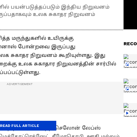
ல் பயன்படுத்தப்படும் இந்திய நிறுவனம்
இருப்பதாகவும் உலக சுகாதர நிறுவனம்
த்த மருந்துகளில் உயிருக்கு
RECO
மோனாஸ் போன்றவை இருப்பது
உலக சுகாதர நிறுவனம் கூறியுள்ளது. இது
றைக்கு உலக சுகாதார நிறுவனத்தின் சார்பில்
்பப்பட்டுள்ளது.
READ FULL ARTICLE
த் நகரைச் சேர்ந்த செலோன் லேப்ஸ்
 மெத்தோட்ரெக்ஸேட், கீமோதெரபி ஊசி மற்றும்