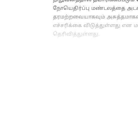
நோயெதிர்ப்பு மண்டலத்தை அடக்க
தரமற்றவையாகவும் அசுத்தமாகவு
எச்சரிக்கை விடுத்துள்ளது என
தெரிவித்துள்ளது.
தரமற்ற, போலியான மருந்துக
உரிமம் ரத்து!
ABOUT THE AUTHOR
SG Balan
SB
முதுகலை பட்டதாரி. டிஜிட்டல
கொண்டவர். கடந்த 2 ஆண்டுக
ஆசிரியராகப் பணிபுரிந்து வர
செய்திகளில் ஆர்வமுள்ளவர். 
பணிபுரிந்தார்.