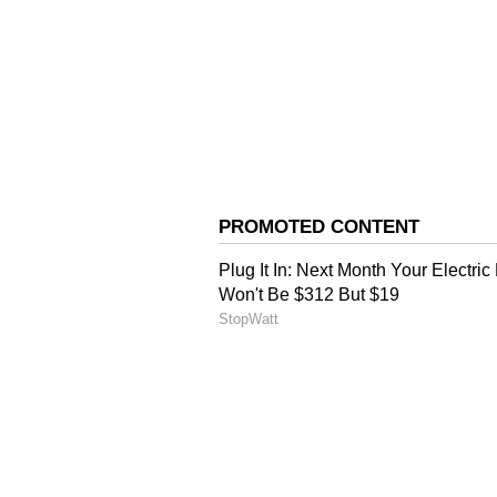
இந்த நாடுகளில் உள்ள சுகாதார
குழந்தைகளுக்கு ஏற்படும் பாதி
முன்னெடுத்த ஆய்வின் முடிவில் 
கண்டறிந்துள்ளனர். "இந்த ஊசி
நோயெதிர்ப்பு அமைப்புகள் பல
நோய்த்தொற்றுகளுக்கு ஆளாகும
எச்சரிக்கப்பட்டுள்ளது.