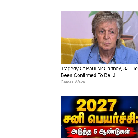
தபால் துறையின் சூப்பர்ஹிட் 
கோடியாக மாறும்!
இந்தத் தரமற்ற மருந்துப் பொரு
லெபனான் நாடுகளுக்கு அனுப்பப
சுகாதார அமைப்பு சொல்கிறது. M
விற்கப்பட வேண்டும். ஆனால், இவ
விநியோகச் சங்கிலிக்கு வெளிய
செய்துள்ளன எனவும் சொல்லப்பட
சந்தைப்படுத்த அனுமதிக்கப்படா
உற்பத்தியாளரால் உத்தரவாதம் அ
ஏமன், லெபனான் போல வேறு நாடு