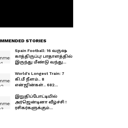
MMENDED STORIES
Spain Football: 16 வருஷ
காத்திருப்பு! பாதாளத்தில்
இருந்து மீண்டு வந்து
ஸ்பெயின்
உலகக்கோப்பை
World's Longest Train: 7
வென்றது எப்படி?
கி.மீ நீளம்.. 8
என்ஜின்கள்.. 682
பெட்டிகள்! உலகின் மிக
நீளமான ரயில்! எங்க
இறுதிப்போட்டியில்
ஓடுது?
அர்ஜென்டினா வீழ்ச்சி !
ரசிகர்களுக்கும்
போலீசாருக்கும் இடையே
கலவரத்தால் பரபரப்பு!