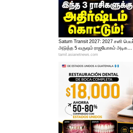
சந்தையில் விநியோகம் செய்யப
தெரிவித்துள்ளது. நோயாளிகளுக
அசுத்தமான மருந்துகளை கண்டறிந
முக்கியம் எனவும் வலியுறுத்தியி
கோவை இளைஞருக்கு போக்சோ 
சிறை