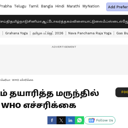
Prabha
Telugu
Tamil
Bangla
Hindi
Marathi
MyNation
Add Prefer
ெய்தி
தமிழ்நாடு
சினிமா
ஆட்டோ
வர்த்தகம்
விளையாட்டு
லைஃப்ஸ்டைல்
ஜோ
s
Grahana Yoga
தமிழக பட்ஜெட் 2026
Nava Panchama Raja Yoga
Gas Bu
பாக்டீரியா: WHO எச்சரிக்கை
 தயாரித்த மருந்தில்
FOO
 WHO எச்சரிக்கை
Follow Us