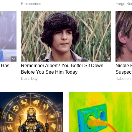
திட்டம்! 12 ஆயிரம் டெபாசிட் செய்தால் ஒரு
ட்கள் கள்ளச்சந்தை வாயிலாக ஏமன் மற்றும்
்பட்டிருக்கலாம் என்று கருதவதாகவும் உலக
TI2101BAQ என்ற மருந்து இந்தியாவில் மட்டுமே
்விரு நாடுகளும் ஒழுங்குபடுத்தப்பட்ட மருந்து
ிலிருந்து இந்த மருந்துகளைக் கொள்முதல்
்டுள்ளது.
த தயாரிப்புகளுக்கான பாதுகாப்பிற்கு
ளிக்க முடியாது என்று WHO தெரிவித்துள்ளது.
களுக்கும் இந்த மருந்துகள் கள்ளச்