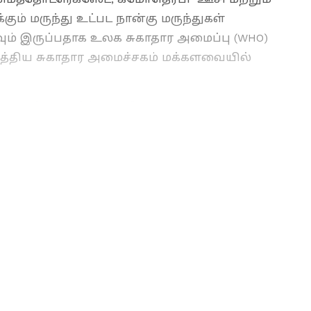
ும் மருந்து உட்பட நான்கு மருந்துகள்
ம் இருப்பதாக உலக சுகாதார அமைப்பு (WHO)
 மத்திய சுகாதார அமைச்சகம் மக்களவையில்
ளைத் தயாரித்த 18 நிறுவனங்களின்
ுக்கு செய்தி எழுதுவதில் 6 ஆண்டுகள் அனுபவம்
ளாக ஏசியாநெட் நியூஸ் தமிழில் உதவி
ுகிறார். வணிகம், தொழில்நுட்பம், கல்வி, அரசியல்
இதற்கு முன்பு டைம்ஸ் இன்டர்நெட்டில்