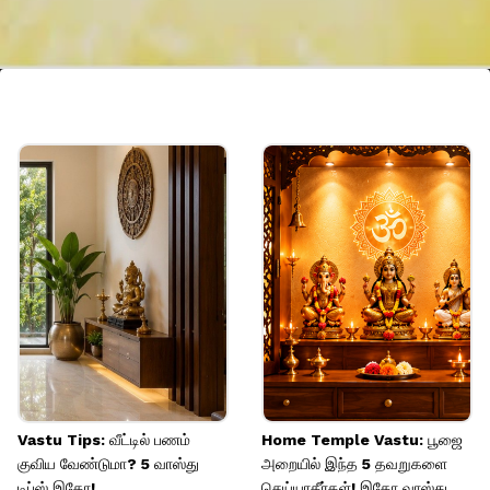
Vastu Tips: வீட்டில் பணம்
Home Temple Vastu: பூஜை
குவிய வேண்டுமா? 5 வாஸ்து
அறையில் இந்த 5 தவறுகளை
டிப்ஸ் இதோ!
செய்யாதீர்கள்! இதோ வாஸ்து