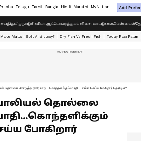
Prabha
Telugu
Tamil
Bangla
Hindi
Marathi
MyNation
Add Prefer
ெய்தி
தமிழ்நாடு
சினிமா
ஆட்டோ
வர்த்தகம்
விளையாட்டு
லைஃப்ஸ்டைல்
ஜோ
Make Mutton Soft And Juicy?
Dry Fish Vs Fresh Fish
Today Rasi Palan
ியல் தொல்லை கொடுத்த தீவிரவாதி...கொந்தளிக்கும் பாரதி ...என்ன செய்ய போகிறார் தெரியுமா?
 பாலியல் தொல்லை
ாதி...கொந்தளிக்கும்
செய்ய போகிறார்