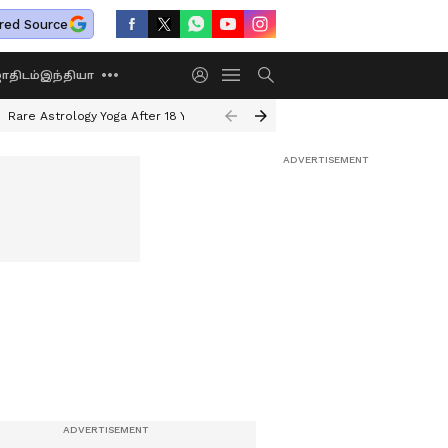
red Source
திடம்
இந்தியா
Rare Astrology Yoga After 18 Years
Dwi Pushkar Yoga 2026
Guru Peyar