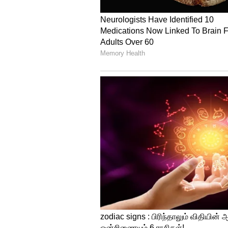
இதை கேட்ட போலீஸ் அதிகாரிகள
பிடிக்க பாரதி ஏதோ திட்டம் தீட்
நேற்றைய எபிசோடில் மருத்துவ
நடந்து கொள்கிறார் தீவிரவாதி ஒ
கண்ணம்மா மிகுந்த கோபத்தில் இ
தீவிரவாதிகளை பிடித்து விட வேண
அமைச்சருக்கு ஆபரேஷன் செய்
ஆபரேஷன் தியேட்டருக்கு நர்சு
செல்கிறார்கள். அதோடு பாரதி கே
இத்துடன் இன்றைய எபிசோடு ம