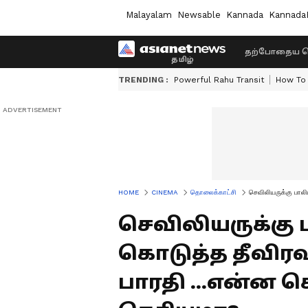
Malayalam
Newsable
Kannada
Kannada
தற்போதைய ச
TRENDING :
Powerful Rahu Transit
How To 
HOME
CINEMA
தொலைக்காட்சி
செவிலியருக்கு பால
செவிலியருக்கு
கொடுத்த தீவிரவ
பாரதி ...என்ன 