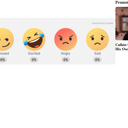
 இளையராஜா