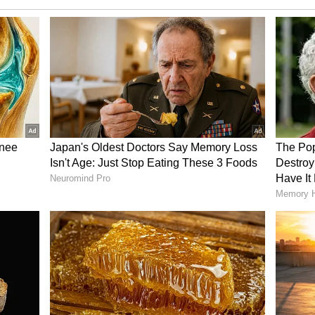
ு...புஷ்பா -2 வில் சாய்பல்லவியா?
ான சூப்பர் அப்டேட்