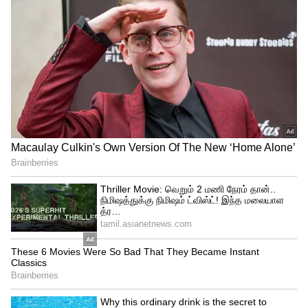
நிமிடங்களில் விற்றுத் தீர்ந்து கொண்டே
இருந்தது.
புதிய கூகுள் பிக்சல் 6a ஸ்மார்ட்போன்
மாடலை இந்திய சந்தையில் வெளியிடுவது
பற்றி கூகுள் தரப்பில் இதுவரை எந்த
தகவலும் அதிகாரப்பூர்வமாக
வெளியிடப்படவில்லை. இதுதவிர கூகுள்
நிறுவனத்தின் 2022 I/O நிகழ்வு மே 11 ஆம்
தேதி நடைபெற இருக்கிறது.
இந்த நிகழ்வில் கூகுள் நிறுவனம் தனது
புதிய பிக்சல் 6a ஸ்மார்ட்போனை சர்வதேச
சந்தையில் அறிமுகம் செய்யலாம் என
கூறப்படுகிறது. இந்த நிகழ்விலேயே புதிய
பிக்சல் ஸ்மார்ட்போனின் இந்திய வெளியீடு