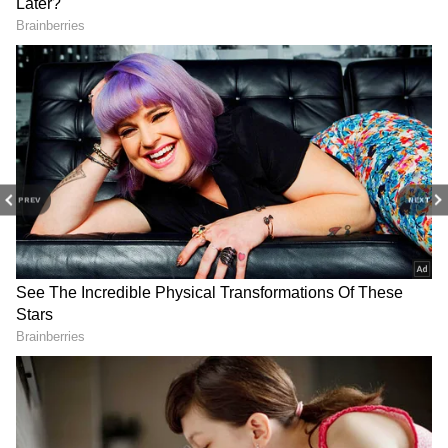
உறுதிப்படுத்த முடியவில்லை என்றும் அவர்
தெரிவித்தார். இதோடு ஒவ்வொரு மே
மாதத்திலும் கூகுள் நிறுவனம் புதிய பிக்சல்
RECOMMENDED STORIES
a சீரிஸ் ஸ்மார்ட்போன் மாடல்களை
அறிமுகம் செய்வதை வாடிக்கையாக
கொண்டுள்ளது.
PREV
NEXT
Airtel Box Office Pack:
Mobile Recharge Tips: 199
ரூ.200-க்கு 30GB டேட்டா,
ரீசார்ஜ் போடுறீங்களா?
ஏகப்பட்ட OTT-யும் ஃப்ரீ!
இந்த ஒரு விஷயம்
ஏர்டெல்-ன் அதிரடி
தெரியாம பலர் பணத்தை
ஆஃபர்
வீணாக்குறாங்க!