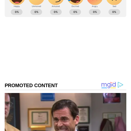
ABOUT THE AUTHOR
Nandhini Subramanian
NS
கூகிள்
Follow Us