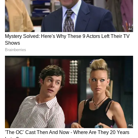
DOWNLOAD APP
அதன்படி, இந்தியாவில் புதிய கூகுள் பிக்சல்
ஸ்மார்ட்போன் சோதனை துவங்கி
நடைபெற்று வருவதாக அவர் தெரிவித்து
இருக்கிறார். இந்த ஸ்மார்ட்போன் பிக்சல் 6a
மாடல் தான் என்பதை தன்னால்