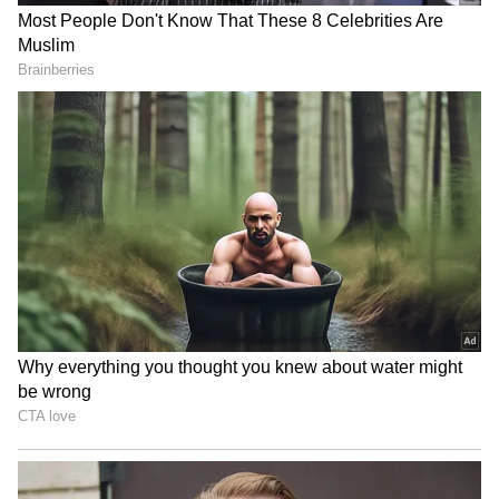
நல்ல வரவேற்பு:
கூகுள் தரத்தில் அசத்தலான வெளியான
பிக்சல் 4a மாடல் இந்திய சந்தையில் நல்ல
வரவேற்பை பெற்றது. அமோக வரவேற்பு
காரணமாக இதன் விற்பனை நடைபெற்ற
அனைத்து முன்னணி வலைதளங்களிலும்
பிக்சல் 4a மாடல் விற்பனை துவங்கிய சில