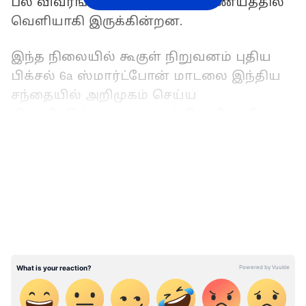
பல விவரங்கள் தொடர்ந்து இணையத்தில்
வெளியாகி இருக்கின்றன.
இந்த நிலையில் கூகுள் நிறுவனம் புதிய
பிக்சல் 6a ஸ்மார்ட்போன் மாடலை இந்திய
சந்தையில் அறிமுகம் செய்ய
திட்டமிட்டுள்ளதாக தகவல் வெளியாகி
உள்ளது. பிரபர டிப்ஸ்டர் முகுல் ஷர்மா
LATEST VIDEOS
இதுபற்றிய தகவல்களை தனது ட்விட்டரில்
வெளியிட்டு இருக்கிறார்.
இந்திய டெஸ்டிங்: