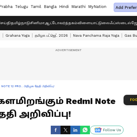
Prabha
Telugu
Tamil
Bangla
Hindi
Marathi
MyNation
Add Prefer
ெய்தி
தமிழ்நாடு
சினிமா
ஆட்டோ
வர்த்தகம்
விளையாட்டு
லைஃப்ஸ்டைல்
ஜோ
s
Grahana Yoga
தமிழக பட்ஜெட் 2026
Nava Panchama Raja Yoga
Gas Bu
 NOTE 12 PRO.. அறிமுக தேதி அறிவிப்பு!
களமிறங்கும் Redmi Note
FOO
தேதி அறிவிப்பு!
Follow Us