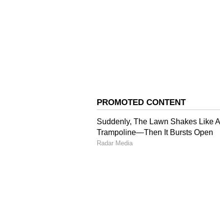
இந்தியாவில் நோக்கியா C31 ஸ
ரூபாய்க்கு வெரார்த்தா?
ரெட்மி நோட் 12 ப்ரோ போனில் 
அடிப்படையிலான எம்ஐயுஐ 13 ம
ஜிபி ரேம் + 128 ஜிபி மெமரி ம
19,300) என்று நிர்ணயிக்கப்பட்ட
விலை CNY 2,199 (தோராயமாக ரூ. 
இந்திய விலைகள் குறித்த விவ
இருப்பினும் ரெட்மி நோட் 12 ப்
எதிர்பார்க்கப்படுகிறது.