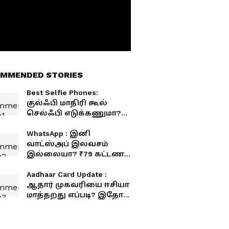
MMENDED STORIES
Best Selfie Phones:
குல்ஃபி மாதிரி கூல்
செல்ஃபி எடுக்கணுமா?
டாப் 4 போன்கள் லிஸ்ட்
இதோ!
WhatsApp : இனி
வாட்ஸ்அப் இலவசம்
இல்லையா? ₹79 கட்டணம்
ஏன்? வெளியான
அதிர்ச்சி அறிவிப்பு
Aadhaar Card Update :
ஆதார் முகவரியை ஈசியா
மாத்தறது எப்படி? இதோ
சூப்பர் டிரிக்!