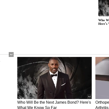
்மார்ட்போன் அறிமுகம்! 10 ஆயிரம்
5ஜி, வைஃபை 6, ஆண்ட்ராய்டு 12
ற்றும் என்எப்சி ஆகியவை உள்ளன. சீனாவில் 6
ாடலுக்கான விலை CNY 1699 (தோராயமாக ரூ.
து. அதேபோல் 12 ஜிபி ரேம் ஸ்மார்ட்போனின்
24,900) என்று நிர்ணயிக்கப்பட்டுள்ளது.
ரங்கள் எதுவும் இதுவரை கிடைக்கவில்லை.
ரோ பிளஸ் ரூ.30,000 வரை இருக்கம் என்று