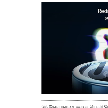
OIS கேமராவுடன் கூடிய ரெட்மி 