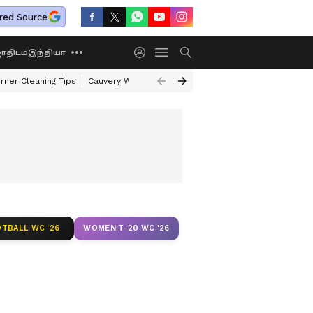
red Source
திடம்
இந்தியா
rner Cleaning Tips
Cauvery Water Dispute Row
Shasha Rajayoga
Gaj
TBALL WC '26
WOMEN T-20 WC '26