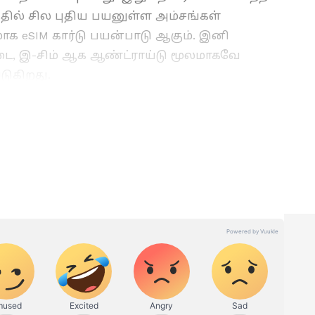
தில் சில புதிய பயனுள்ள அம்சங்கள்
ாக eSIM கார்டு பயன்பாடு ஆகும். இனி
்டை, இ-சிம் ஆக ஆண்ட்ராய்டு மூலமாகவே
படுகிறது.
15 ஈமோஜிகள் சேர்க்கப்பட்டுள்ளன.
AI முதல் சைபர் பாதுகாப்பு, அறிவியல்
மீபத்திய தொழில்நுட்ப
(Technology News
்சியாக பெறுங்கள். டிஜிட்டல்
ர்களின் கருத்துகள், விரிவான தகவல்கள்
ை வழங்கும் ஒரே தளம் ஏஷ்யாநெட் தமிழ்
் ஆனதா? புதிய ஸ்டார்ட்அப்புகள்
மாற்றக்கூடிய எந்த டெக் பாலிஸி
ற்கும் சிறு சிறு தகவல்கள் இங்கு
 குறிப்புகள் மற்றும் கேஜெட் டெமோ
ார்க்கலாம்.