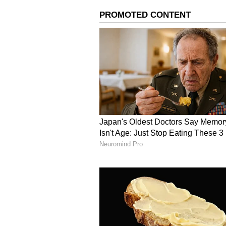
work profile folderல் உள்ள ஸ்கிரீ
ஆப்ஸின் ஸ்கிரீன்ஷாட்கள் தனிப்
ஸ்கிரீன்ஷாட் கோப்புறையில் வை
லாக் ஸ்கிரீனில் இருந்து கன்ட்
செயலிகளில் இந்த வசதி இருக்கும
ஸ்மார்ட் வீட்டு உபகரணங்களைக் க
> Display > Lock screen சென்று 
ஸ்பேஷியல் ஆடியோ: பிக்சல் 7 இல்
ஷேர் செய்யப்பட்ட லைப்ரரி சாத
ஸ்பேஷியல் ஆடியோவை இயக்கு
பகுதியளவு திரை ஷேர் செய்தல்
இருந்து "app selector" இடைமு
4a, Pixel 4a 5G, Pixel 5, Pixel 5G, 
ஆகியவை மேற்கண்ட இந்த அப்