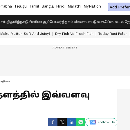
Prabha
Telugu
Tamil
Bangla
Hindi
Marathi
MyNation
Add Prefer
ெய்தி
தமிழ்நாடு
சினிமா
ஆட்டோ
வர்த்தகம்
விளையாட்டு
லைஃப்ஸ்டைல்
ஜோ
Make Mutton Soft And Juicy?
Dry Fish Vs Fresh Fish
Today Rasi Palan
வசதிகளா!
 தளத்தில் இவ்வளவு
Follow Us