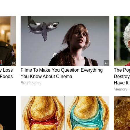
ன் ஷாட்கள்: உங்கள் work profile திறந்திருக்கும்
பட்ட சுயவிவரத்தில் இல்லாமல் work profileன்
க்கப்படும்.
ரோல் செய்யலாம்: உங்களிடம் உள்ள
் பட்சத்தில், லாக் ஸ்கிரீனில் இருந்தே உங்கள்
ன்ட்ரோல் செய்யலாம். இதற்கு நீங்கள் Settings
மாற்ற வேண்டும்.
 aoc_audio_stereo_spatializer எனப்படும் புதிய
னத்தின் ஸ்டீரியோ ஸ்பீக்கர்கள் வழியாக
ம்.
: "பதிவு செய்யத் தொடங்கு" பொத்தானில்
கத்தை நீங்கள் கையாளலாம், அணுகலாம். பிக்சல்
Pixel 6 (6, 6 Pro மற்றும் 6a) மற்றும் Pixel 7 தொடர்கள்
டேட்டுடன் இணக்கமான சாதனங்களாகும்