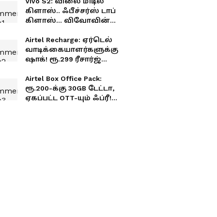
Vivo S2: விலை மிடில்
கிளாஸ்.. ஃபீச்சர்ஸ் டாப்
கிளாஸ்... விவோவின்
அட்டகாசமான போன்
ரெடி!
Airtel Recharge: ஏர்டெல்
வாடிக்கையாளர்களுக்கு
ஷாக்! ரூ.299 ரீசார்ஜ்
பிளான் திடீர் நீக்கம்
Airtel Box Office Pack:
ரூ.200-க்கு 30GB டேட்டா,
ஏகப்பட்ட OTT-யும் ஃப்ரீ!
ஏர்டெல்-ன் அதிரடி
ஆஃபர்