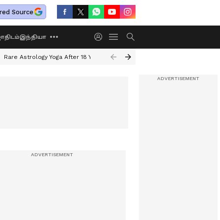
red Source
திடம்
இந்தியா
Rare Astrology Yoga After 18 Years
Dwi Pushkar Yoga 2026
Guru Peyar