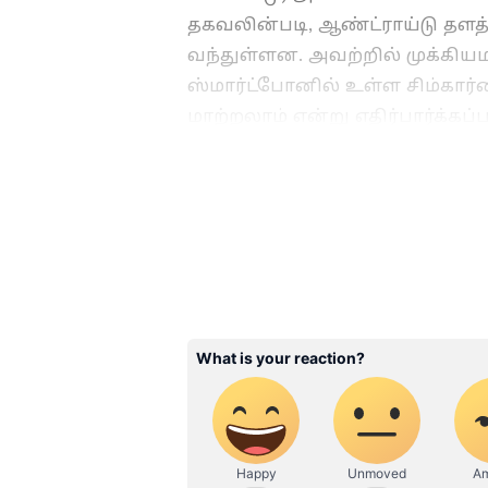
தகவலின்படி, ஆண்ட்ராய்டு தளத்
வந்துள்ளன. அவற்றில் முக்கியம
ஸ்மார்ட்போனில் உள்ள சிம்கார
மாற்றலாம் என்று எதிர்பார்க்கப்
புதிய ஈமோஜிகள்: யூனிகோட் 
ஸ்மார்ட்போன்கள்
மற்றும் 
முன்னேற்றங்கள் வரை — ச
in Tamil)
அப்டேட்களை தொடர்ச
டிரெண்ட்ஸ் குறித்து நிபுண
மற்றும் பிரேக்கிங் நியூஸ
நியூஸ்.புதிய
கேஜெட்
ரிலீஸ
வந்தவையா? எதிர்காலத்தை 
வந்துள்ளது? இவை அனைத்தி
கிடைக்கும். டெக் விளக்கக்
வீடியோக்களையும் நீங்கள் ப