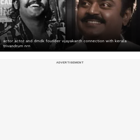
actor actor and dmdk founder vijayakanth connection with kerala
trivandrum nrn