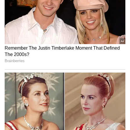
தள்ளுபடி செய்யாத அரசுக்கு
கண்டனம்!
மேகதாட்டு விவகாரத்தில்
அரசின் மெத்தனப் போக்கைக்
கடுமையாகத் தாக்கிய
பிரேமலதா விஜயகாந்த் !
விமானத்தில் திடீரென கூடிய வெயிட்...
100 பயணிகளின் உடமையை விட்டு
சென்ற பிளைட்- துபாயில் தவிக்கும்
தமிழக பயணிகள்