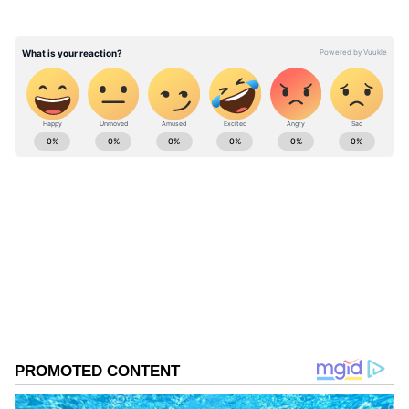
செல்கின்றனர்.
ABOUT THE AUTHOR
Ajmal Khan
AK
அஜ்மல்கான், பிரபல தொலைக்காட்சிகளில் மூத்த
மற்றும் சிறப்பு செய்தியாளராக பணிபுரிந்துள்ளார்.
20வருடங்களாக செய்தித்துறையில் பணியாற்றி
வரும் இவர், கடந்த 3 ஆண்டுகளாக ஏசியா நெட்
பிரேமலதா விஜயகாந்த்
இணையதளத்தில் தமிழ்நாடு மற்றும் அரசியல்
தமிழ்நாடு
உணவு
சார்ந்த செய்திகளையும் எழுதி வருகிறார்.
Published :
May 03 2024, 09:34 AM IST
Follow Us