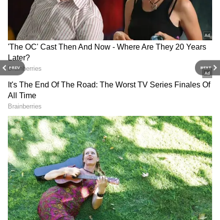
PREV
NEXT
RECOMMENDED STORIES
உலக சாதனை விருது
இந்த நிலையில் மறைந்த தேமுதிக
தலைவர் விஜயகாந்த் நினைவிடத்திற்கு 125
நாட்களில் தமிழக முழுவதும் 15